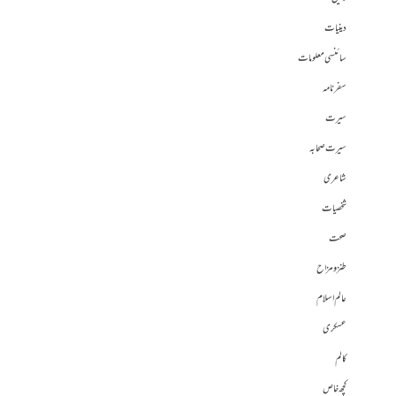
دینیات
سائنسی معلومات
سفرنامہ
سیرت
سیرت صحابہ
شاعری
شخصیات
صحت
طنز و مزاح
عالم اسلام
عسکری
کالم
کچھ خاص