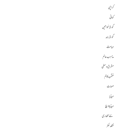
کراچی
کہانی
گوشہ خواتین
گوشہ ہند
مباحث
مذاہب عالم
مشرق وسطی
منتخب کالم
مہمات
میڈیا
میڈیا واچ
نئے لکھاری
نقطہ نظر