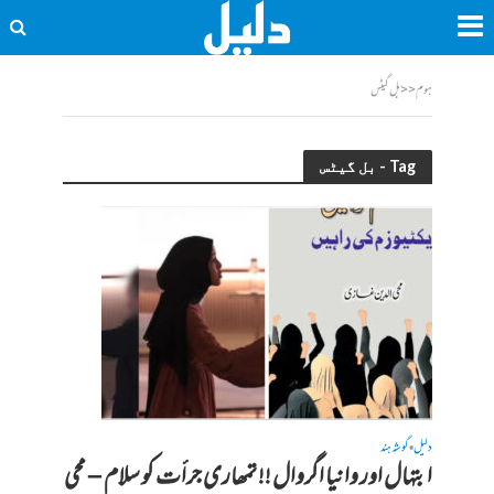
ہوم
<<
بل گیٹس
Tag - بل گیٹس
دلیل
گوشہ ہند
•
ابتہال اور وانیا اگروال !! تمھاری جرأت کو سلام – محی