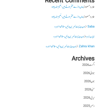
Recent Comments
طاہرہ مسعود
از
جہاں دائرے ختم ہوتے ہیں- نعیم اللہ باجوہ
طاہرہ مسعود
از
جہاں دائرے ختم ہوتے ہیں- نعیم اللہ باجوہ
Saba
از
جب جذبات خبر بن جائیں – فاطمۃالزہرہ
نایاب زہرہ
از
جب جذبات خبر بن جائیں – فاطمۃالزہرہ
Zahra khan
از
جب جذبات خبر بن جائیں – فاطمۃالزہرہ
Archives
اگست 2026
جولائی 2026
جون 2026
مئی 2026
اپریل 2026
دسمبر 2025