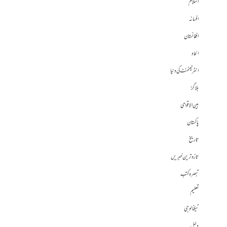
اسلام
افسانہ
افغانستان
الحاد
انٹرٹینمنٹ کی دنیا
بلاگز
بین الاقوامی
پاکستان
تاریخ
تازہ ترین خبریں
تبصرہ کتب
تعلیم
ٹیکنالوجی
دلیل