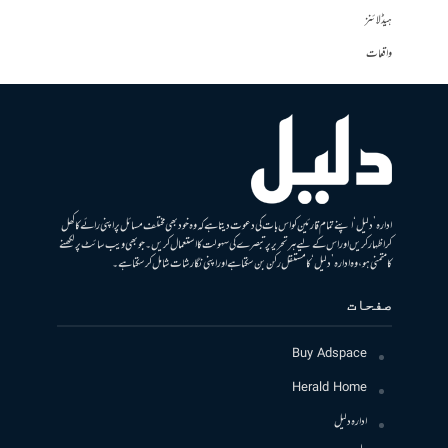
ہیڈلائنز
واقعات
ادارہ ’دلیل‘ اپنے تمام قارئین کو اس بات کی دعوت دیتا ہے کہ وہ خود بھی مختلف مسائل پر اپنی رائے کا کھل
کر اظہار کریں اور اس کے لیے ہر تحریر پر تبصرے کی سہولت کا استعمال کریں۔ جو بھی ویب سائٹ پر لکھنے
کا متمنی ہو، وہ ادارہ ’دلیل‘ کا مستقل رکن بن سکتا ہے اور اپنی نگارشات شامل کرسکتا ہے۔
صفحات
Buy Adspace
Herald Home
ادارہ دلیل