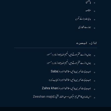
پالیسی
مقاصد
ہدایات برائے تحریر
ہمارے لکھاری
تازہ تبصرے
جہاں دائرے ختم ہوتے ہیں- نعیم اللہ باجوہ
از
طاہرہ مسعود
جہاں دائرے ختم ہوتے ہیں- نعیم اللہ باجوہ
از
طاہرہ مسعود
جب جذبات خبر بن جائیں – فاطمۃالزہرہ
از
Saba
جب جذبات خبر بن جائیں – فاطمۃالزہرہ
از
نایاب زہرہ
جب جذبات خبر بن جائیں – فاطمۃالزہرہ
از
Zahra khan
اس خاندان کا اصل مجرم کون! – عبدالغفار بگٹی
از
Zeeshan majid