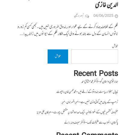
الدین غازی
04/06/2025
تبصرہ لکھیے
ظلم کے خلاف جہاد کرنے کے لیے تلوار اور بندوق ضروری نہیں ہیں۔ کبھی کسی کم زور و
ناتواں انسان کے دل سے بلند ہونے والی ایک للکار ظلم کے ایوانوں میں زلزلہ پیدا...
تلاش
تلاش
Recent Posts
ہمارا قومی داستان گو – ڈاکٹر محمد مشتاق احمد
نیپال سیکولر ریاست ہندوتوا کے نرغے میں – محمد محسن خان راجپوت
ٹرمپ کے بیان میں کوئی وزن نہیں ہے – میر افسرامان،میر
مقبوضہ کشمیر بچوں کے اغواء کا المیہ، ایک اعداد و شمار پر مشتمل رپورٹ – عرفان علی عزیز
پاکستان : خواب سے حقیقت تک – ڈاکٹر سیف ولہ رائے