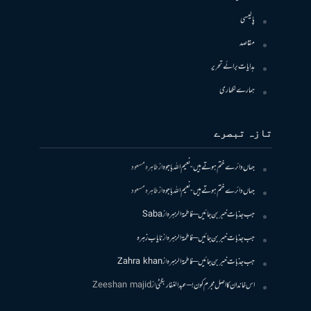
پالیسی
مقاصد
ہدایات برائے تحریر
ہمارے لکھاری
تازہ تبصرے
جہاں دائرے ختم ہوتے ہیں- نعیم اللہ باجوہ
از
طاہرہ مسعود
جہاں دائرے ختم ہوتے ہیں- نعیم اللہ باجوہ
از
طاہرہ مسعود
جب جذبات خبر بن جائیں – فاطمۃالزہرہ
از
Saba
جب جذبات خبر بن جائیں – فاطمۃالزہرہ
از
نایاب زہرہ
جب جذبات خبر بن جائیں – فاطمۃالزہرہ
از
Zahra khan
اس خاندان کا اصل مجرم کون! – عبدالغفار بگٹی
از
Zeeshan majid