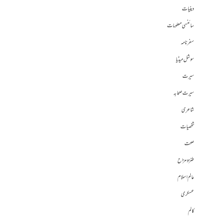
دینیات
سائنسی معلومات
سفرنامہ
سوشل میڈیا
سیرت
سیرت صحابہ
شاعری
شخصیات
صحت
طنز و مزاح
عالم اسلام
عسکری
کالم