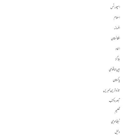
اسپورٹس
اسلام
افسانہ
افغانستان
الحاد
بلاگز
بین الاقوامی
پاکستان
تازہ ترین خبریں
تبصرہ کتب
تعلیم
ٹیکنالوجی
دلیل