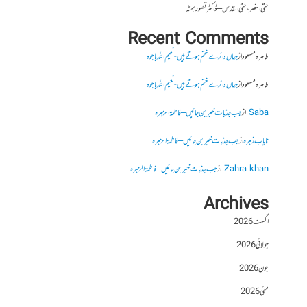
حتی النصر ، حتی القدس – ڈاکٹر تصور بھٹہ
Recent Comments
طاہرہ مسعود
از
جہاں دائرے ختم ہوتے ہیں- نعیم اللہ باجوہ
طاہرہ مسعود
از
جہاں دائرے ختم ہوتے ہیں- نعیم اللہ باجوہ
Saba
از
جب جذبات خبر بن جائیں – فاطمۃالزہرہ
نایاب زہرہ
از
جب جذبات خبر بن جائیں – فاطمۃالزہرہ
Zahra khan
از
جب جذبات خبر بن جائیں – فاطمۃالزہرہ
Archives
اگست 2026
جولائی 2026
جون 2026
مئی 2026