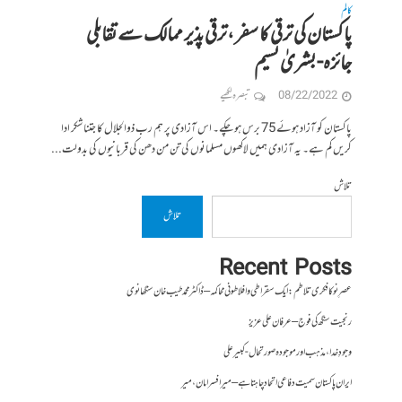
کالم
پاکستان کی ترقی کا سفر ،ترقی پذیر ممالک سے تقابلی
جائزہ- بشریٰ نسیم
08/22/2022
تبصرہ لکھیے
پاکستان کو آزاد ہوئے 75 برس ہوچکے۔ اس آزادی پر ہم رب ذوالجلال کا جتنا شکر ادا
کریں کم ہے۔ یہ آزادی ہمیں لاکھوں مسلمانوں کی تن من دھن کی قربانیوں کی بدولت...
تلاش
تلاش
Recent Posts
عصرِ نو کا فکری تلاطم: ایک سقراطی و افلاطونی محاکمہ – ڈاکٹر محمد طیب خان سنگھانوی
رنجیت سنگھ کی فوج – عرفان علی عزیز
وجودِ خدا، مذہب اور موجودہ صورتحال- کبیر علی
ایران پاکستان سمیت دفاعی اتحاد چاہتا ہے – میر افسر امان،میر