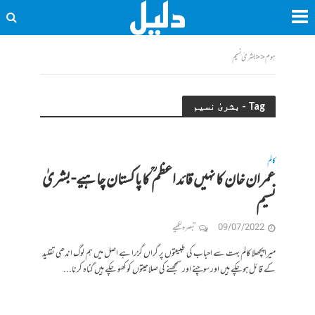
ہوم
<<
بشریٰ نسیم
Tag - بشریٰ نسیم
کالم
عمران خان کا نہیں قائد اعظم ؒ کا پاکستان چاہیے- بشریٰ
نسیم
09/07/2022
تبصرہ لکھیے
میرا پچھلا کالم بہت سے احباب کی طبیعتوں پر گراں گزرا ہے اصل میں ہم لوگ اندھی تقلید
کے قائل ہوچکے ہیں اور سوچنے اور سمجھنے کی صلاحیتوں کو کھو چکے ہیں گناہ کرنا...