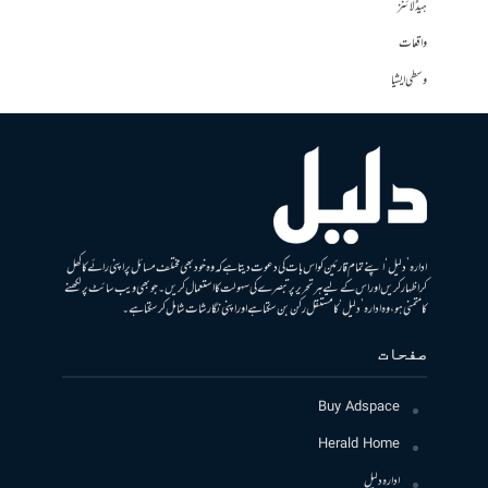
ہیڈلائنز
واقعات
وسطی ایشیا
ادارہ ’دلیل‘ اپنے تمام قارئین کو اس بات کی دعوت دیتا ہے کہ وہ خود بھی مختلف مسائل پر اپنی رائے کا کھل
کر اظہار کریں اور اس کے لیے ہر تحریر پر تبصرے کی سہولت کا استعمال کریں۔ جو بھی ویب سائٹ پر لکھنے
کا متمنی ہو، وہ ادارہ ’دلیل‘ کا مستقل رکن بن سکتا ہے اور اپنی نگارشات شامل کرسکتا ہے۔
صفحات
Buy Adspace
Herald Home
ادارہ دلیل