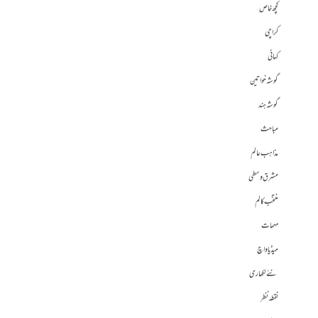
کچھ خاص
کراچی
کہانی
گوشہ خواتین
گوشہ ہند
مباحث
مذاہب عالم
مشرق وسطی
منتخب کالم
مہمات
میڈیا واچ
نئے لکھاری
نقطہ نظر