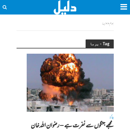
ہوم
<<
برما
Tag - برما
بلاگز
مجھے جنگوں سے نفرت ہے – رضوان اللہ خان