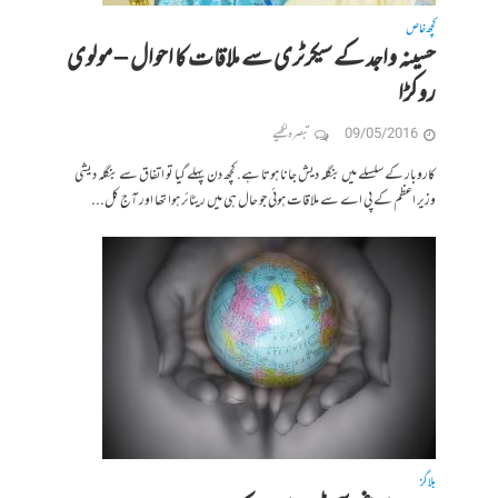
کچھ خاص
حسینہ واجد کے سیکرٹری سے ملاقات کا احوال – مولوی
روکڑا
09/05/2016
تبصرہ لکھیے
کاروبار کے سلسلے میں بنگلہ دیش جانا ہوتا ہے. کچھ دن پہلے گیا تو اتفاق سے بنگلہ دیشی
وزیر اعظم کے پی اے سے ملاقات ہوئی جو حال ہی میں ریٹائر ہوا تھا اور آج کل...
بلاگز