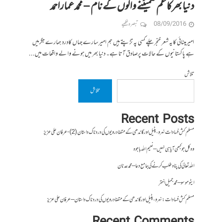
دنیا بھرکاغم سمیٹنے والوں کے نام – محمدعماراحمد
08/09/2016
تبصرہ لکھیے
امیرمینائی کایہ شعر خنجرچلے کسی پہ تڑپتے ہیں ہم امیر سارے جہاں کادرد ہمارے جگرمیں
ہے پاکستانیوں کے حالات پرصادق آتا ہے۔ دنیا بھر میں ہونے وا لے واقعات میں...
تلاش
تلاش
Recent Posts
مسلم کش فسادات نہرو، پٹیل اور گاندھی کے متضاد رویوں کی درد ناک داستان (2)- عرفان علی عزیز
وہ کل جو کبھی آیا ہی نہیں – نعیم اللہ باجوہ
اللہ تعالیٰ کی پناہ طلب کرنے کی جامع دعا – محمد عدنان
ایٹوموسو – محمد جمیل اختر
مسلم کش فسادات : نہرو، پٹیل اور گاندھی کے متضاد رویوں کی درد ناک داستان – عرفان علی عزیز