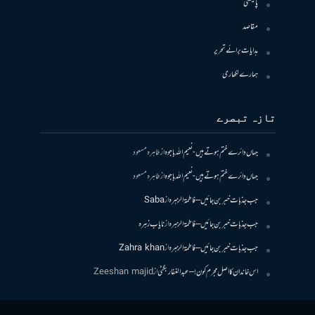
پالیسی
مقاصد
ہدایات برائے تحریر
ہمارے لکھاری
تازہ تبصرے
جہاں دائرے ختم ہوتے ہیں- نعیم اللہ باجوہ
از
طاہرہ مسعود
جہاں دائرے ختم ہوتے ہیں- نعیم اللہ باجوہ
از
طاہرہ مسعود
جب جذبات خبر بن جائیں – فاطمۃالزہرہ
از
Saba
جب جذبات خبر بن جائیں – فاطمۃالزہرہ
از
نایاب زہرہ
جب جذبات خبر بن جائیں – فاطمۃالزہرہ
از
Zahra khan
اس خاندان کا اصل مجرم کون! – عبدالغفار بگٹی
از
Zeeshan majid