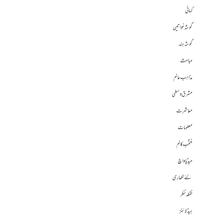
کہانی
گوشہ خواتین
گوشہ ہند
مباحث
مذاہب عالم
مشرق وسطی
معاشرت
معلومات
منتخب کالم
میڈیا واچ
نئے لکھاری
نقطہ نظر
ہیڈلائنز