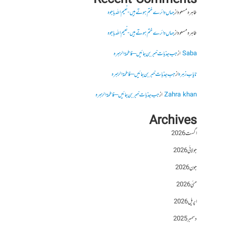
Recent Comments
طاہرہ مسعود
از
جہاں دائرے ختم ہوتے ہیں- نعیم اللہ باجوہ
طاہرہ مسعود
از
جہاں دائرے ختم ہوتے ہیں- نعیم اللہ باجوہ
Saba
از
جب جذبات خبر بن جائیں – فاطمۃالزہرہ
نایاب زہرہ
از
جب جذبات خبر بن جائیں – فاطمۃالزہرہ
Zahra khan
از
جب جذبات خبر بن جائیں – فاطمۃالزہرہ
Archives
اگست 2026
جولائی 2026
جون 2026
مئی 2026
اپریل 2026
دسمبر 2025