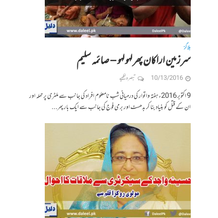
بلاگز
سرزمین اراکان پھر لہو لہو – صائمہ سلیم
10/13/2016
تبصرہ لکھیے
9 اکتوبر 2016ء ہفتہ واتوار کی درمیانی شب نامعلوم افراد کی جانب سے ملٹری پر حملہ اور
ان کے قتل کو بنیاد بنا کر بدھسٹ اور برمی فوج کی جانب سے ایک بار پھر...