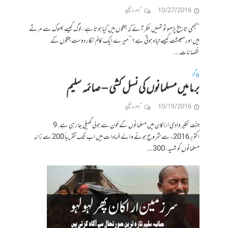
10/27/2016
تبصرہ لکھیے
’’کبھی تاریخ پڑھو تو تمہیں نظر آئے کہ جنگوں میں کیا ہوتا ہے، لوگ کیسے بھوک سے مرتے
ہیں اور معیشت کیسے تباہ ہوتی ہے؟‘‘ میرے ایک کالم نگار دوست جنگوں کے
نقصانات...
بلاگز
برما میں مسلمانوں کی نسل کشی – صائمہ سلیم
10/19/2016
تبصرہ لکھیے
جنّت نظیر وادی اراکان میں مسلمانوں کے خون سے ہولی کھیلی جا رہی ہے. 9
اکتوبر 2016ء سے شروع ہونے والے فسادات میں اب تک تقریباً 200 سے زائد
مسلمانوں کو شہید، 300...