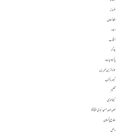
افسانہ
افسانہ
افغانستان
الحاد
انتخاب
بلاگز
پاکستانیات
تازہ ترین خبریں
تبصرہ کتب
تعلیم
ٹیکنالوجی
خطبہ جمعہ مسجد نبوی ﷺ
دفاع پاکستان
دلیل