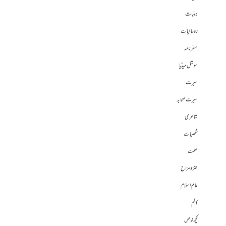
دینیات
روحانیات
سفرنامہ
سوشل میڈیا
سیرت
سیرت صحابہ
شاعری
شخصیات
صحت
طنز و مزاح
عالم اسلام
کالم
کچھ خاص