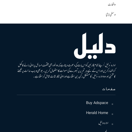
واقعات
وسطی ایشیا
ادارہ ’دلیل‘ اپنے تمام قارئین کو اس بات کی دعوت دیتا ہے کہ وہ خود بھی مختلف مسائل پر اپنی رائے کا کھل
کر اظہار کریں اور اس کے لیے ہر تحریر پر تبصرے کی سہولت کا استعمال کریں۔ جو بھی ویب سائٹ پر لکھنے
کا متمنی ہو، وہ ادارہ ’دلیل‘ کا مستقل رکن بن سکتا ہے اور اپنی نگارشات شامل کرسکتا ہے۔
صفحات
Buy Adspace
Herald Home
ادارہ دلیل