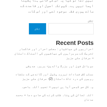
نہیں تھا تو کیا یہ اس کی خامی ہے؟ یقینا
ایسا نہیں ہے۔ کیونکہ اصول اور قاعدے کے
ساتھ پوری فقہ موجود تھی اور اس کا...
تلاش
تلاش
Recent Posts
احراریوں کی عیاشیاں : مجلس احرار اور خاکسار
تحریک کے سربراہوں کی عیاشیوں کی المناک داستان
– عرفان علی عزیز
موبائل فون اور بزرگ والدین- بریرہ صدیقی
مسلم کش فسادات نہرو، پٹیل اور گاندھی کے متضاد
رویوں کی درد ناک داستان (2)- عرفان علی عزیز
وہ کل جو کبھی آیا ہی نہیں – نعیم اللہ باجوہ
اللہ تعالیٰ کی پناہ طلب کرنے کی جامع دعا – محمد
عدنان