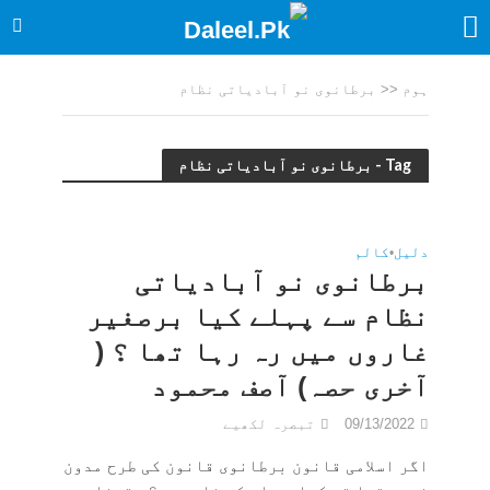
ہوم
<<
برطانوی نو آبادیاتی نظام
Tag - برطانوی نو آبادیاتی نظام
دلیل
•
کالم
برطانوی نو آبادیاتی
نظام سے پہلے کیا برصغیر
غاروں میں رہ رہا تھا ؟ (
آخری حصہ) آصف محمود
09/13/2022
تبصرہ لکھیے
اگر اسلامی قانون برطانوی قانون کی طرح مدون