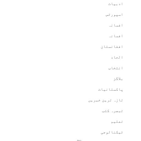
ادبیات
اسپورٹس
افسانہ
افسانہ
افغانستان
الحاد
انتخاب
بلاگز
پاکستانیات
تازہ ترین خبریں
تبصرہ کتب
تعلیم
ٹیکنالوجی