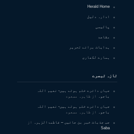
Herald Home
ادارہ دلیل
پالیسی
مقاصد
ہدایات برائے تحریر
ہمارے لکھاری
تازہ تبصرے
جہاں دائرے ختم ہوتے ہیں- نعیم اللہ
باجوہ
از
طاہرہ مسعود
جہاں دائرے ختم ہوتے ہیں- نعیم اللہ
باجوہ
از
طاہرہ مسعود
جب جذبات خبر بن جائیں – فاطمۃالزہرہ
از
Saba