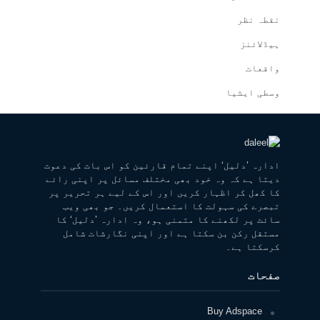
نقطہ نظر
ہیڈلائنز
واقعات
وسطی ایشیا
ادارہ ’دلیل‘ اپنے تمام قارئین کو اس بات کی دعوت
دیتا ہے کہ وہ خود بھی مختلف مسائل پر اپنی رائے
کا کھل کر اظہار کریں اور اس کے لیے ہر تحریر پر
تبصرے کی سہولت کا استعمال کریں۔ جو بھی ویب
سائٹ پر لکھنے کا متمنی ہو، وہ ادارہ ’دلیل‘ کا
مستقل رکن بن سکتا ہے اور اپنی نگارشات شامل
کرسکتا ہے۔
صفحات
Buy Adspace