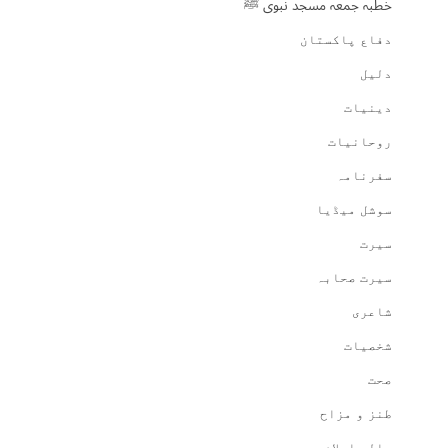
خطبہ جمعہ مسجد نبوی ﷺ
دفاع پاکستان
دلیل
دینیات
روحانیات
سفرنامہ
سوشل میڈیا
سیرت
سیرت صحابہ
شاعری
شخصیات
صحت
طنز و مزاح
عالم اسلام