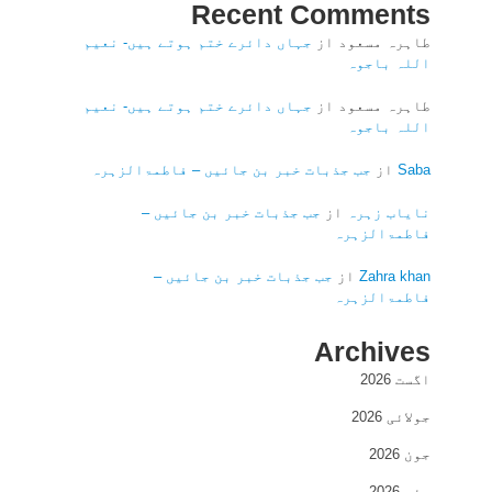
Recent Comments
طاہرہ مسعود
از
جہاں دائرے ختم ہوتے ہیں- نعیم
اللہ باجوہ
طاہرہ مسعود
از
جہاں دائرے ختم ہوتے ہیں- نعیم
اللہ باجوہ
Saba
از
جب جذبات خبر بن جائیں – فاطمۃالزہرہ
نایاب زہرہ
از
جب جذبات خبر بن جائیں –
فاطمۃالزہرہ
Zahra khan
از
جب جذبات خبر بن جائیں –
فاطمۃالزہرہ
Archives
اگست 2026
جولائی 2026
جون 2026
مئی 2026