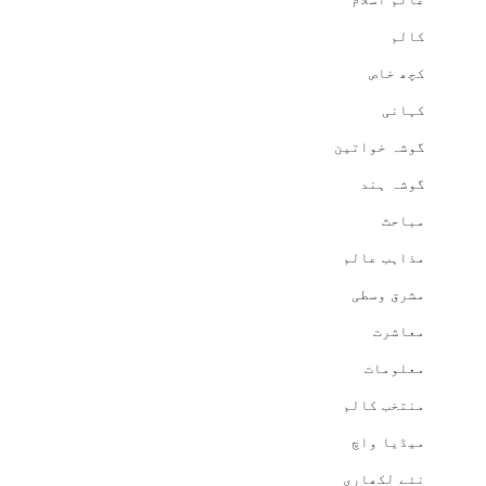
کالم
کچھ خاص
کہانی
گوشہ خواتین
گوشہ ہند
مباحث
مذاہب عالم
مشرق وسطی
معاشرت
معلومات
منتخب کالم
میڈیا واچ
نئے لکھاری