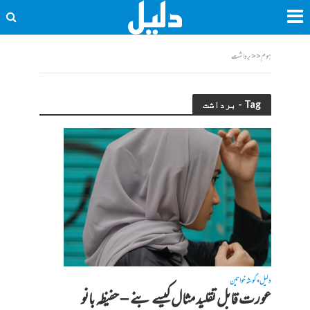
ہوم
<<
برداشت
Tag - برداشت
دلیل
گوشہ خواتین
•
عورت قابل تقلید مثال کیسے بنے – حفیظہ بانو