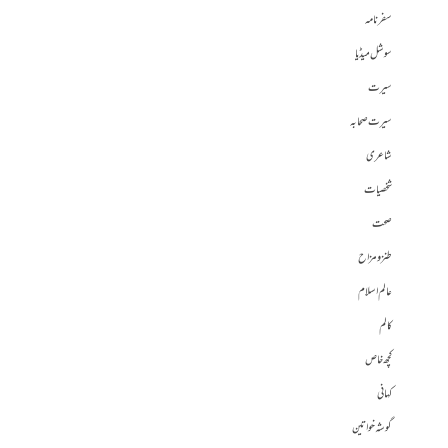
سفرنامہ
سوشل میڈیا
سیرت
سیرت صحابہ
شاعری
شخصیات
صحت
طنز و مزاح
عالم اسلام
کالم
کچھ خاص
کہانی
گوشہ خواتین