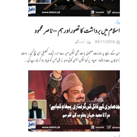
بلاگز
اسلام میں برداشت کا تصور اور ہم – ناصر محمود
09/11/2016
تبصرہ لکھیے
ان کے لیے یہ نہایت معمولی بات تھی لیکن میرے اندر ایک کھلبلی سی مچ گئی۔ بہت
زاویوں سے دیکھا، سوچا، پرکھا لیکن ایسی کوئی وجہ نہ ملی جس کو بنیاد بنا کر یورپ کی...