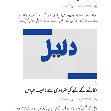
07/21/2016
تبصرہ لکھیے
میرا ایک جاننے والا سرکاری وسائل اپنے ذاتی مقصد کے لیے استعمال کر رہا تھا۔ میں
نے اسے متوجہ کیا کہ یارآپ ٹھیک نہیں کر رہے۔وہ کہنے لگا باقی دنیا بھی کرتی ہے،...
بلاگز
مکالمے کے لیے کیا ضروری ہے؟ طیب عباس
07/17/2016
تبصرہ لکھیے
دلیل کے منتظمین کو اس نام سے فورم کے قیام پر مبارکباد. اُمید ہے کہ یہ فورم صحت مند