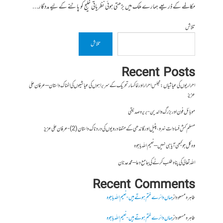
مکالمے کے ذریعے ہمارے ملک میں بڑھتی ہوئی نظریاتی خلیج کو پاٹنے کے لیے مددگار...
تلاش
تلاش
Recent Posts
احراریوں کی عیاشیاں : مجلس احرار اور خاکسار تحریک کے سربراہوں کی عیاشیوں کی المناک داستان – عرفان علی
عزیز
موبائل فون اور بزرگ والدین- بریرہ صدیقی
مسلم کش فسادات نہرو، پٹیل اور گاندھی کے متضاد رویوں کی درد ناک داستان (2)- عرفان علی عزیز
وہ کل جو کبھی آیا ہی نہیں – نعیم اللہ باجوہ
اللہ تعالیٰ کی پناہ طلب کرنے کی جامع دعا – محمد عدنان
Recent Comments
طاہرہ مسعود
از
جہاں دائرے ختم ہوتے ہیں- نعیم اللہ باجوہ
طاہرہ مسعود
از
جہاں دائرے ختم ہوتے ہیں- نعیم اللہ باجوہ