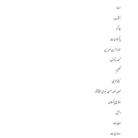
الحاد
انتخاب
بلاگز
پاکستانیات
تازہ ترین خبریں
تبصرہ کتب
تعلیم
ٹیکنالوجی
خطبہ جمعہ مسجد نبوی ﷺ
دفاع پاکستان
دلیل
دینیات
روحانیات