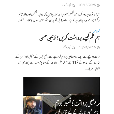
03/15/2025
ایک تبصرہ
آج خاتون میں وہ کون سی شخصی خصوصیات ہونی چاہییں کہ وہ اپنا تشخص اور وقار قائم
رکھتے ہوئے ہر میدان میں کامیاب اور قابل تقلید بن سکے؟ اس سوال کا جواب مختلف...
کچھ خاص
ہم غم کیسے برداشت کریں؟ تزئین حسن
10/24/2016
تبصرہ لکھیے
رات دو بجے سے ایک دو مضامین پر کام کر رہے تھے. صبح بچوں کے سکول اور حسن کے
جانے کے بعد سوئے تو 11 بجے آنکھ کھلی. عادت کے مطابق سب سے پہلے موبائل
اٹھایا. کراچی...