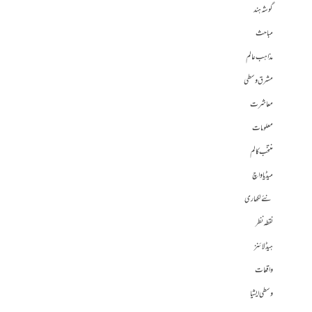
گوشہ ہند
مباحث
مذاہب عالم
مشرق وسطی
معاشرت
معلومات
منتخب کالم
میڈیا واچ
نئے لکھاری
نقطہ نظر
ہیڈلائنز
واقعات
وسطی ایشیا