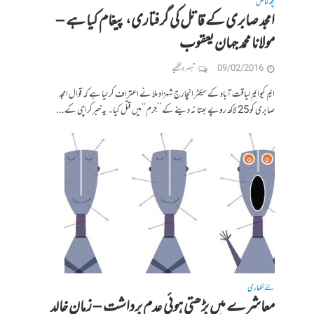
کچھ خاص
امجد صابری کے قاتل کی گرفتاری، پیغام کیا ہے –
مولانا محمد جہان یعقوب
09/02/2016
تبصرہ لکھیے
ایم کیوایم لیاقت آباد کے سیکٹر انچارج شہزاد ملا نے اعتراف کر لیا ہے کہ قوال امجد
صابری کو 25 لاکھ روپے بھتا نہ دینے کے ’’جرم‘‘میں قتل کیا۔ یہ خبرکراچی کے...
نئے لکھاری
معاشرے میں بڑھتی ہوئی عدم برداشت – زمان خالد