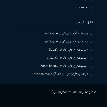
ہمارے لکھاری
تازہ تبصرے
جہاں دائرے ختم ہوتے ہیں- نعیم اللہ باجوہ
از
طاہرہ مسعود
جہاں دائرے ختم ہوتے ہیں- نعیم اللہ باجوہ
از
طاہرہ مسعود
جب جذبات خبر بن جائیں – فاطمۃالزہرہ
از
Saba
جب جذبات خبر بن جائیں – فاطمۃالزہرہ
از
نایاب زہرہ
جب جذبات خبر بن جائیں – فاطمۃالزہرہ
از
Zahra khan
اس خاندان کا اصل مجرم کون! – عبدالغفار بگٹی
از
Zeeshan majid
جملہ حقوق محفوظ ہیں © 2016-2021 دلیل (ڈاٹ پی کے)۔