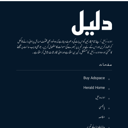
ادارہ ’دلیل‘ اپنے تمام قارئین کو اس بات کی دعوت دیتا ہے کہ وہ خود بھی مختلف مسائل پر اپنی رائے کا کھل
کر اظہار کریں اور اس کے لیے ہر تحریر پر تبصرے کی سہولت کا استعمال کریں۔ جو بھی ویب سائٹ پر لکھنے
کا متمنی ہو، وہ ادارہ ’دلیل‘ کا مستقل رکن بن سکتا ہے اور اپنی نگارشات شامل کرسکتا ہے۔
صفحات
Buy Adspace
Herald Home
ادارہ دلیل
پالیسی
مقاصد
ہدایات برائے تحریر