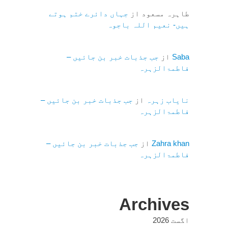
طاہرہ مسعود
از
جہاں دائرے ختم ہوتے
ہیں- نعیم اللہ باجوہ
Saba
از
جب جذبات خبر بن جائیں –
فاطمۃالزہرہ
نایاب زہرہ
از
جب جذبات خبر بن جائیں –
فاطمۃالزہرہ
Zahra khan
از
جب جذبات خبر بن جائیں –
فاطمۃالزہرہ
Archives
اگست 2026