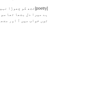
[poetry]تجھ کو چھوڑ
ہے میرا دل بجھا تھا سو 
توں خواب میں آ اور مجھے.