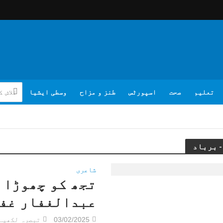
تعلیم
صحت
اسپورٹس
طنز و مزاح
وسطی ایشیا
شاعری
تجھ کو چھوڑا 
عبدالغفار غف
03/02/2025
تبصرہ لکھیے