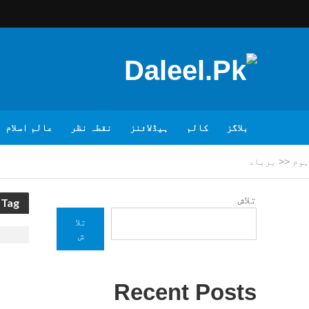
بلاگز
کالم
ہیڈلائنز
نقطہ نظر
عالم اسلام
ہوم
<<
برباد
تلاش
Tag - برباد
تلا
ش
Recent Posts