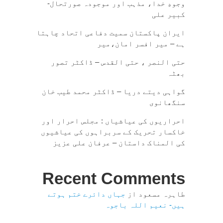
وجودِ خدا، مذہب اور موجودہ صورتحال-
کبیر علی
ایران پاکستان سمیت دفاعی اتحاد چاہتا
ہے – میر افسر امان،میر
حتی النصر ، حتی القدس – ڈاکٹر تصور
بھٹہ
گواہی دیتے دریا – ڈاکٹر محمد طیب خان
سنگھانوی
احراریوں کی عیاشیاں : مجلس احرار اور
خاکسار تحریک کے سربراہوں کی عیاشیوں
کی المناک داستان – عرفان علی عزیز
Recent Comments
طاہرہ مسعود
از
جہاں دائرے ختم ہوتے
ہیں- نعیم اللہ باجوہ