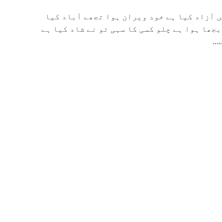
ا نہیں آزاد کیا ہے خود ویران ہوا تجھے آباد کیا
بجھا ہوا ہے چلو کسی کا سہی تو نے شاد کیا ہے
..