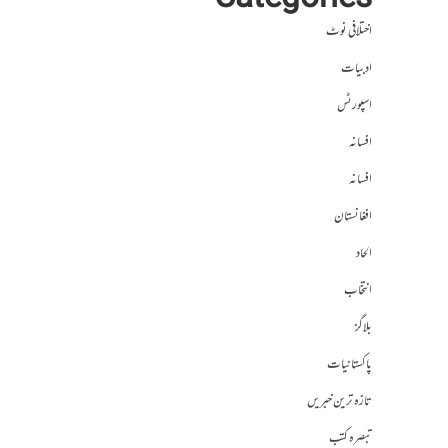
Categories
اختلافی نوٹ
ادبیات
اسپورٹس
افسانہ
افسانہ
افغانستان
الحاد
انتخاب
بلاگز
پاکستانیات
تازہ ترین خبریں
تبصرہ کتب