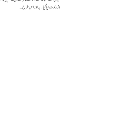
و زر لوٹ لیا گیا۔یہ اور اس طرح...