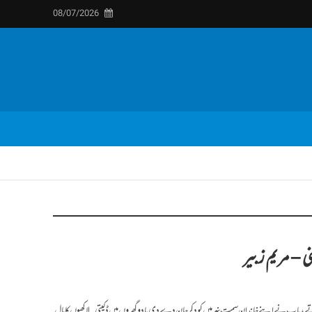
08/07/2026
یر
پ نے اپنے خاندان سمیت نہر میں کود کر جان دے دی یا دو گھروں میں ڈکیتی۔لاکھوں کا مال