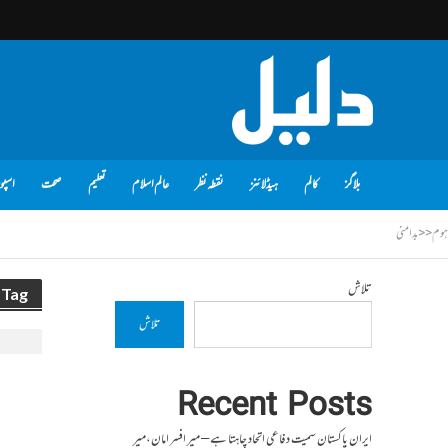
بلاگز
کالم
ہیڈلائنز
نقطہ نظر
عالم اسلام
تعلیم
صحت
اسپو
ہوم
<<
بد امنی
تلاش
Tag - بد امنی
تلاش
Recent Posts
ایران پاکستان سمیت دفاعی اتحاد چاہتا ہے – میر افسر امان،میر