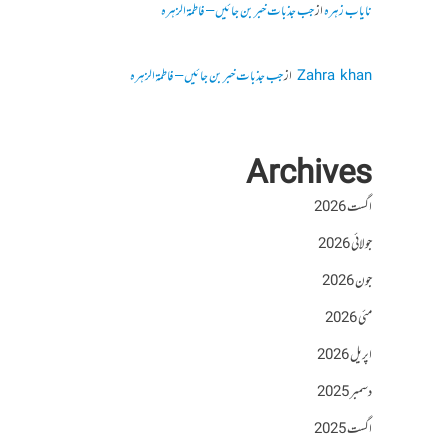
نایاب زہرہ
از
جب جذبات خبر بن جائیں – فاطمۃالزہرہ
Zahra khan
از
جب جذبات خبر بن جائیں – فاطمۃالزہرہ
Archives
اگست 2026
جولائی 2026
جون 2026
مئی 2026
اپریل 2026
دسمبر 2025
اگست 2025