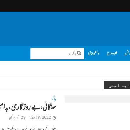
رٹس
طنز و مزاح
وسطی ایشیا
بلاگز
مہنگائی،بے روز گاری،بد امنی‎‎ – مریم زب
12/18/2022
تبصرہ لکھیے
بچوں کے مرجھائے ہوئے چہرے دیکھے نہیں جاتے،با