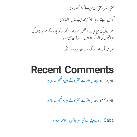
حتی النصر ، حتی القدس – ڈاکٹر تصور بھٹہ
گواہی دیتے دریا – ڈاکٹر محمد طیب خان سنگھانوی
احراریوں کی عیاشیاں : مجلس احرار اور خاکسار تحریک کے سربراہوں کی
عیاشیوں کی المناک داستان – عرفان علی عزیز
موبائل فون اور بزرگ والدین- بریرہ صدیقی
Recent Comments
طاہرہ مسعود
از
جہاں دائرے ختم ہوتے ہیں- نعیم اللہ باجوہ
طاہرہ مسعود
از
جہاں دائرے ختم ہوتے ہیں- نعیم اللہ باجوہ
Saba
از
جب جذبات خبر بن جائیں – فاطمۃالزہرہ