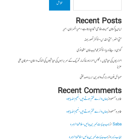
تلاش
Recent Posts
ایران پاکستان سمیت دفاعی اتحاد چاہتا ہے – میر افسر امان،میر
حتی النصر ، حتی القدس – ڈاکٹر تصور بھٹہ
گواہی دیتے دریا – ڈاکٹر محمد طیب خان سنگھانوی
احراریوں کی عیاشیاں : مجلس احرار اور خاکسار تحریک کے سربراہوں کی عیاشیوں کی المناک داستان – عرفان علی
عزیز
موبائل فون اور بزرگ والدین- بریرہ صدیقی
Recent Comments
طاہرہ مسعود
از
جہاں دائرے ختم ہوتے ہیں- نعیم اللہ باجوہ
طاہرہ مسعود
از
جہاں دائرے ختم ہوتے ہیں- نعیم اللہ باجوہ
Saba
از
جب جذبات خبر بن جائیں – فاطمۃالزہرہ
نایاب زہرہ
از
جب جذبات خبر بن جائیں – فاطمۃالزہرہ