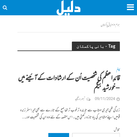
ہوم
<<
بانی پاکستان
Tag - بانی پاکستان
کالم
قائدِ اعظم کی شخصیت اُن کے ارشادات کے آئینے میں
– خورشید بیگم
09/11/2024
تبصرہ لکھیے
زندگی تھی تیری مہتاب سے تابندہ تر خوب تر تھا صبح کے تارے سے بھی تیرا سفر زندہ
قومیں اپنے مشاہیر کی یاد تازہ رکھتی ہیں۔ اس مقصد کے لئے وہ ان کی شخصیت اور...
تلاش