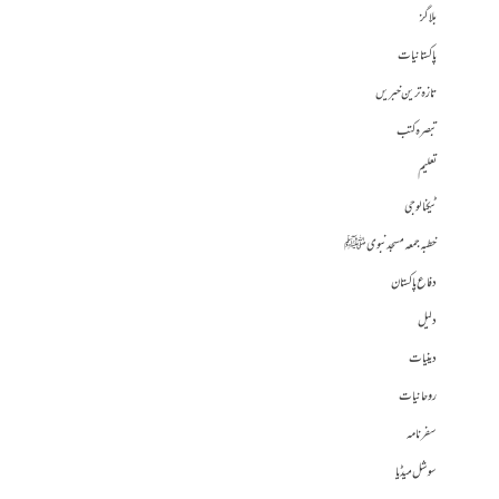
بلاگز
پاکستانیات
تازہ ترین خبریں
تبصرہ کتب
تعلیم
ٹیکنالوجی
خطبہ جمعہ مسجد نبوی ﷺ
دفاع پاکستان
دلیل
دینیات
روحانیات
سفرنامہ
سوشل میڈیا