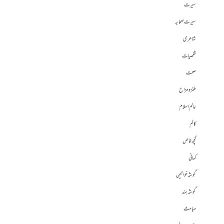
سیرت
سیرت صحابہ
شاعری
شخصیات
صحت
طنز و مزاح
عالم اسلام
کالم
کچھ خاص
کہانی
گوشہ خواتین
گوشہ ہند
مباحث