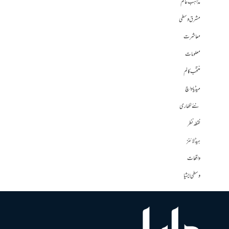
مذاہب عالم
مشرق وسطی
معاشرت
معلومات
منتخب کالم
میڈیا واچ
نئے لکھاری
نقطہ نظر
ہیڈلائنز
واقعات
وسطی ایشیا