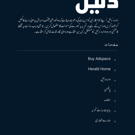
ادارہ ’دلیل‘ اپنے تمام قارئین کو اس بات کی دعوت دیتا ہے کہ وہ خود بھی مختلف مسائل پر اپنی رائے کا کھل
کر اظہار کریں اور اس کے لیے ہر تحریر پر تبصرے کی سہولت کا استعمال کریں۔ جو بھی ویب سائٹ پر لکھنے
کا متمنی ہو، وہ ادارہ ’دلیل‘ کا مستقل رکن بن سکتا ہے اور اپنی نگارشات شامل کرسکتا ہے۔
صفحات
Buy Adspace
Herald Home
ادارہ دلیل
پالیسی
مقاصد
ہدایات برائے تحریر
ہمارے لکھاری