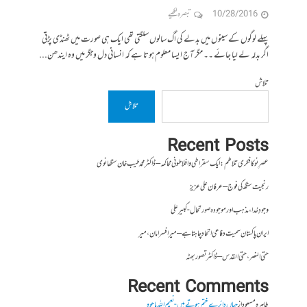
10/28/2016
تبصرہ لکھیے
پہلے لوگوں کے سینوں میں بدلے کی اگ سالوں سلگتی تھی ایک ہی صورت میں ٹھنڈی پڑتی
اگر بدلہ لے لیا جائے ۔۔ مگر آج ایسا معلوم ہوتا ہے کہ انسانی دل وجگر میں وہ ایندھن...
تلاش
تلاش
Recent Posts
عصرِ نو کا فکری تلاطم: ایک سقراطی و افلاطونی محاکمہ – ڈاکٹر محمد طیب خان سنگھانوی
رنجیت سنگھ کی فوج – عرفان علی عزیز
وجودِ خدا، مذہب اور موجودہ صورتحال- کبیر علی
ایران پاکستان سمیت دفاعی اتحاد چاہتا ہے – میر افسر امان،میر
حتی النصر ، حتی القدس – ڈاکٹر تصور بھٹہ
Recent Comments
طاہرہ مسعود
از
جہاں دائرے ختم ہوتے ہیں- نعیم اللہ باجوہ