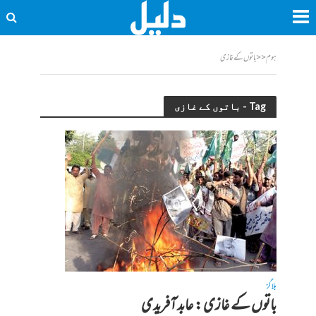
ہوم
<<
باتوں کے غازی
Tag - باتوں کے غازی
بلاگز
باتوں کے غازی : عابد آفریدی