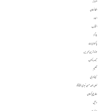
افسانہ
افغانستان
الحاد
انتخاب
بلاگز
پاکستانیات
تازہ ترین خبریں
تبصرہ کتب
تعلیم
ٹیکنالوجی
خطبہ جمعہ مسجد نبوی ﷺ
دفاع پاکستان
دلیل