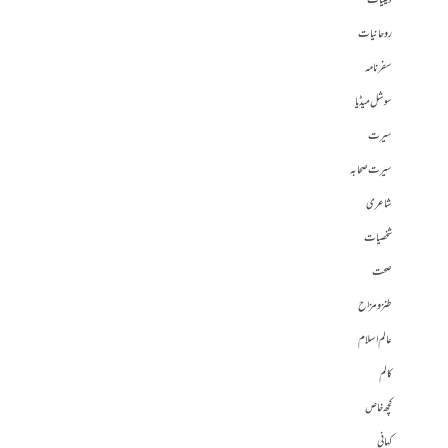
دینیات
روحانیات
سفرنامہ
سوشل میڈیا
سیرت
سیرت صحابہ
شاعری
شخصیات
صحت
طنز و مزاح
عالم اسلام
کالم
کچھ خاص
کہانی