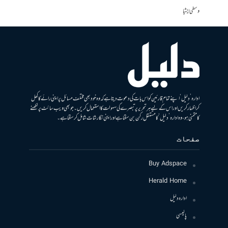
وسطی ایشیا
ادارہ ’دلیل‘ اپنے تمام قارئین کو اس بات کی دعوت دیتا ہے کہ وہ خود بھی مختلف مسائل پر اپنی رائے کا کھل
کر اظہار کریں اور اس کے لیے ہر تحریر پر تبصرے کی سہولت کا استعمال کریں۔ جو بھی ویب سائٹ پر لکھنے
کا متمنی ہو، وہ ادارہ ’دلیل‘ کا مستقل رکن بن سکتا ہے اور اپنی نگارشات شامل کرسکتا ہے۔
صفحات
Buy Adspace
Herald Home
ادارہ دلیل
پالیسی