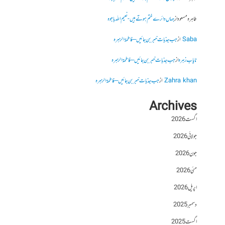
طاہرہ مسعود
از
جہاں دائرے ختم ہوتے ہیں- نعیم اللہ باجوہ
Saba
از
جب جذبات خبر بن جائیں – فاطمۃالزہرہ
نایاب زہرہ
از
جب جذبات خبر بن جائیں – فاطمۃالزہرہ
Zahra khan
از
جب جذبات خبر بن جائیں – فاطمۃالزہرہ
Archives
اگست 2026
جولائی 2026
جون 2026
مئی 2026
اپریل 2026
دسمبر 2025
اگست 2025