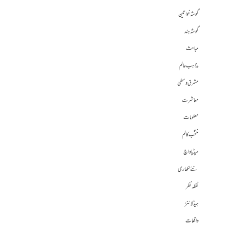
گوشہ خواتین
گوشہ ہند
مباحث
مذاہب عالم
مشرق وسطی
معاشرت
معلومات
منتخب کالم
میڈیا واچ
نئے لکھاری
نقطہ نظر
ہیڈلائنز
واقعات