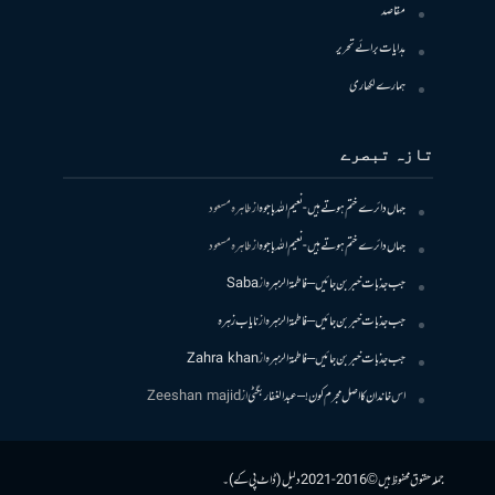
مقاصد
ہدایات برائے تحریر
ہمارے لکھاری
تازہ تبصرے
جہاں دائرے ختم ہوتے ہیں- نعیم اللہ باجوہ
از
طاہرہ مسعود
جہاں دائرے ختم ہوتے ہیں- نعیم اللہ باجوہ
از
طاہرہ مسعود
جب جذبات خبر بن جائیں – فاطمۃالزہرہ
از
Saba
جب جذبات خبر بن جائیں – فاطمۃالزہرہ
از
نایاب زہرہ
جب جذبات خبر بن جائیں – فاطمۃالزہرہ
از
Zahra khan
اس خاندان کا اصل مجرم کون! – عبدالغفار بگٹی
از
Zeeshan majid
جملہ حقوق محفوظ ہیں © 2016-2021 دلیل (ڈاٹ پی کے)۔