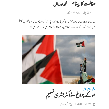
حفاظت کا پیغام – محمد عدنان
4 ہفتے پہلے
تبصرہ لکھیے
درسِ حدیث بعد نمازِ ظہر مقرر: ڈاکٹر قاری محمد ضیاء الرحمٰن صاحب امام و خطیب فیصل
مسجد اسلام آباد الحمد للہ رب العالمین والصلاة والسلام على سيدنا محمد وعلى آله...
عالم اسلام
کالم
•
لہو کے چراغ – ڈاکٹر بشری تسنیم
04/08/2025
تبصرہ لکھیے