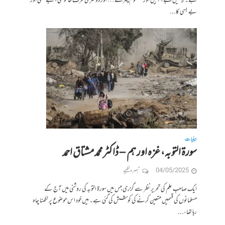
ہے۔ لاشیں، ملبے، آہیں اور معصوم چہرے… اور دوسری طرف خاموشی، بے حسی اور
بے بسی کا...
دینیات
سورۃ التوبہ، غزہ اور ہم – ڈاکٹرمحمد مشتاق احمد
04/05/2025
تبصرہ لکھیے
ایک صاحبِ علم کی تحریر نظر سے گزری جس میں سورۃ التوبہ کی روشنی میں آج کے
مسلمانوں کی قسمیں متعین کرنے کی کوشش کی گئی ہے۔ میں خود اس موضوع پر لکھنا چاہ
رہا تھا،...