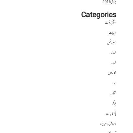
جولائی 2016
Categories
اختلافی نوٹ
ادبیات
اسپورٹس
افسانہ
افسانہ
افغانستان
الحاد
انتخاب
بلاگز
پاکستانیات
تازہ ترین خبریں