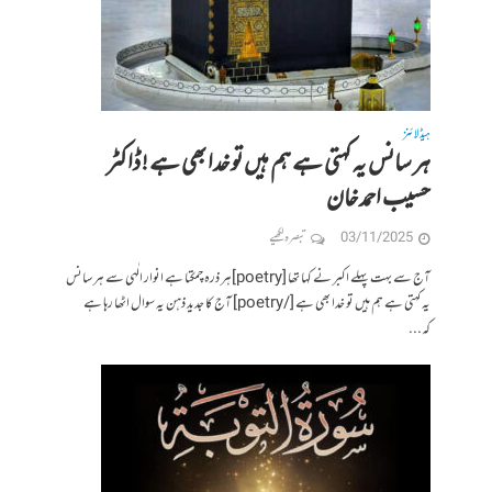
ہیڈلائنز
ہر سانس یہ کہتی ہے ہم ہیں تو خدا بھی ہے ! ڈاکٹر
حسیب احمد خان
03/11/2025
تبصرہ لکھیے
آج سے بہت پہلے اکبر نے کہا تھا [poetry]ہر ذرہ چمکتا ہے انوار الٰہی سے ہر سانس
یہ کہتی ہے ہم ہیں تو خدا بھی ہے [/poetry] آج کا جدید ذہن یہ سوال اٹھا رہا ہے
کہ...