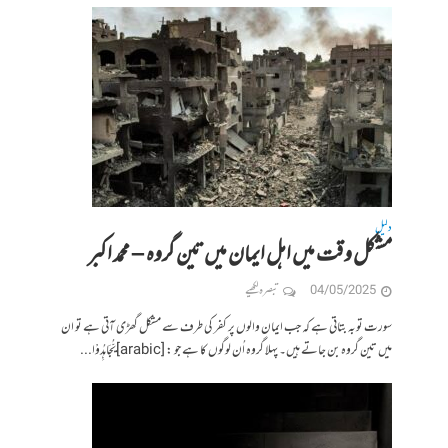
دلیل
مشکل وقت میں اہل ایمان میں تین گروہ – محمد اکبر
04/05/2025
تبصرہ لکھیے
سورت توبہ بتاتی ہے کہ جب ایمان والوں پر کفر کی طرف سے مشکل گھڑی آتی ہے تو ان
میں تین گروہ بن جاتے ہیں۔ پہلا گروہ اُن لوگوں کا ہے جو : [arabic]یُّجَاهِدُوْا...