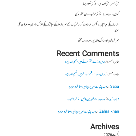
حتی النصر ، حتی القدس – ڈاکٹر تصور بھٹہ
گواہی دیتے دریا – ڈاکٹر محمد طیب خان سنگھانوی
احراریوں کی عیاشیاں : مجلس احرار اور خاکسار تحریک کے سربراہوں کی عیاشیوں کی المناک داستان – عرفان علی
عزیز
موبائل فون اور بزرگ والدین- بریرہ صدیقی
Recent Comments
طاہرہ مسعود
از
جہاں دائرے ختم ہوتے ہیں- نعیم اللہ باجوہ
طاہرہ مسعود
از
جہاں دائرے ختم ہوتے ہیں- نعیم اللہ باجوہ
Saba
از
جب جذبات خبر بن جائیں – فاطمۃالزہرہ
نایاب زہرہ
از
جب جذبات خبر بن جائیں – فاطمۃالزہرہ
Zahra khan
از
جب جذبات خبر بن جائیں – فاطمۃالزہرہ
Archives
اگست 2026