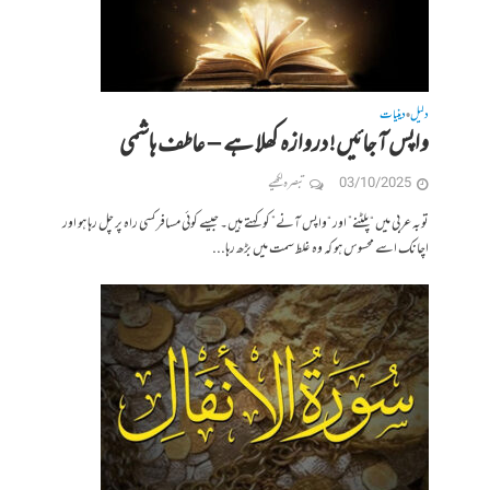
دلیل
دینیات
•
واپس آ جائیں! دروازہ کھلا ہے – عاطف ہاشمی
03/10/2025
تبصرہ لکھیے
توبہ عربی میں “پلٹنے” اور “واپس آنے” کو کہتے ہیں۔ جیسے کوئی مسافر کسی راہ پر چل رہا ہو اور
اچانک اسے محسوس ہو کہ وہ غلط سمت میں بڑھ رہا...