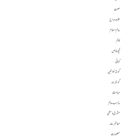
صحت
طنز و مزاح
عالم اسلام
کالم
کچھ خاص
کہانی
گوشہ خواتین
گوشہ ہند
مباحث
مذاہب عالم
مشرق وسطی
معاشرت
معلومات