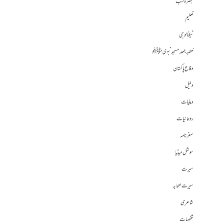
تبصرہ کتب
تعلیم
ٹیکنالوجی
خطبہ جمعہ مسجد نبوی ﷺ
دفاع پاکستان
دلیل
دینیات
روحانیات
سفرنامہ
سوشل میڈیا
سیرت
سیرت صحابہ
شاعری
شخصیات