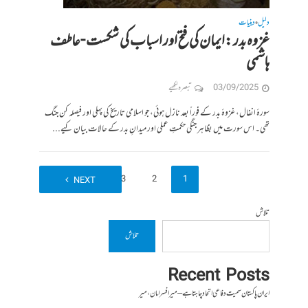
دلیل
دینیات
•
غزوہ بدر :ایمان کی فتح اور اسباب کی شکست -عاطف
ہاشمی
03/09/2025
تبصرہ لکھیے
سورۂ انفال، غزوۂ بدر کے فوراً بعد نازل ہوئی، جو اسلامی تاریخ کی پہلی اور فیصلہ کن جنگ
تھی۔ اس سورت میں بظاہر جنگی حکمتِ عملی اور میدانِ بدر کے حالات بیان کیے...
3
2
1
NEXT
تلاش
تلاش
Recent Posts
ایران پاکستان سمیت دفاعی اتحاد چاہتا ہے – میر افسر امان،میر