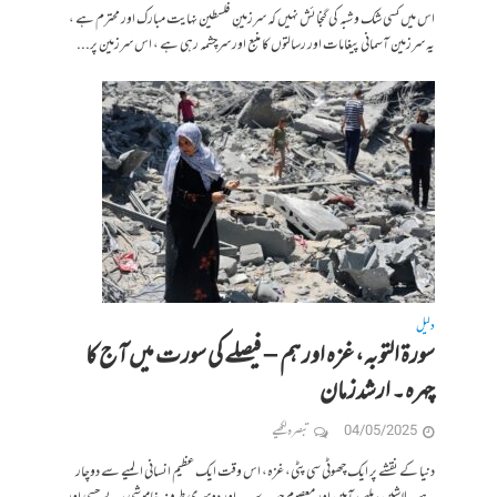
اس میں کسی شک و شبہ کی گنجائش نہیں کہ سرزمینِ فلسطین نہایت مبارک اور محترم ہے ،
یہ سرزمین آسمانی پیغامات اور رسالتوں کا منبع اور سرچشمہ رہی ہے ، اس سرزمین پر...
دلیل
سورۃ التوبہ، غزہ اور ہم – فیصلے کی سورت میں آج کا
چہرہ۔ ارشدزمان
04/05/2025
تبصرہ لکھیے
دنیا کے نقشے پر ایک چھوٹی سی پٹی، غزہ، اس وقت ایک عظیم انسانی المیے سے دوچار