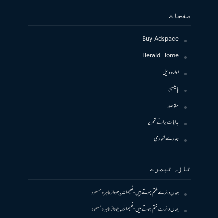
صفحات
Buy Adspace
Herald Home
ادارہ دلیل
پالیسی
مقاصد
ہدایات برائے تحریر
ہمارے لکھاری
تازہ تبصرے
جہاں دائرے ختم ہوتے ہیں- نعیم اللہ باجوہ
از
طاہرہ مسعود
جہاں دائرے ختم ہوتے ہیں- نعیم اللہ باجوہ
از
طاہرہ مسعود