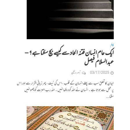
کالم
ایک عام انسان فتنہ الحاد سے کیسے بچ سکتا ہے؟ –
عبدالسلام فیصل
03/17/2025
تبصرہ لکھیے
ایمان کا تعلق سب سے پہلے انسان کے قلب ، اس کی نیت ، پھر زبانی اقرار سے اور اس
پر عمل سے ہوتا ہے ۔ انسان نے اللہ کو دیکھا نہیں ۔ اللہ رب العزت کو چھو نہیں
سکتا...