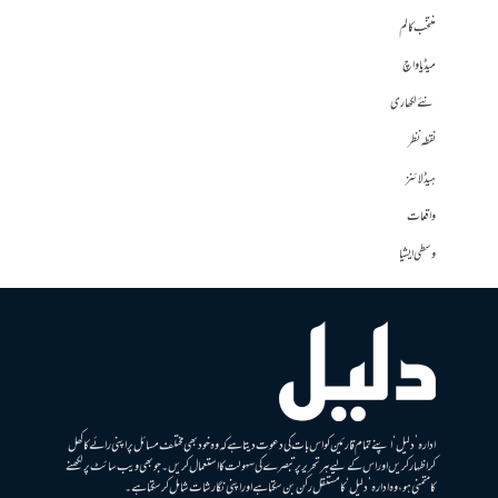
منتخب کالم
میڈیا واچ
نئے لکھاری
نقطہ نظر
ہیڈلائنز
واقعات
وسطی ایشیا
ادارہ ’دلیل‘ اپنے تمام قارئین کو اس بات کی دعوت دیتا ہے کہ وہ خود بھی مختلف مسائل پر اپنی رائے کا کھل
کر اظہار کریں اور اس کے لیے ہر تحریر پر تبصرے کی سہولت کا استعمال کریں۔ جو بھی ویب سائٹ پر لکھنے
کا متمنی ہو، وہ ادارہ ’دلیل‘ کا مستقل رکن بن سکتا ہے اور اپنی نگارشات شامل کرسکتا ہے۔