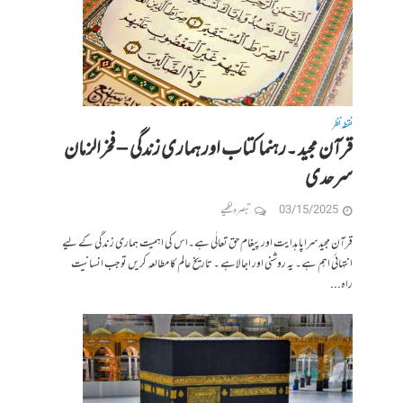
نقطہ نظر
قرآن مجید ۔رہنما کتاب اور ہماری زندگی – فخرالزمان
سرحدی
03/15/2025
تبصرہ لکھیے
قرآن مجید سراپا ہدایت اور پیغام حق تعالٰی ہے۔اس کی اہمیت ہماری زندگی کے لیے
انتہائی اہم ہے۔ یہ روشنی اور اجالاہے ۔ تاریخ عالم کا مطالعہ کریں تو جب انسانیت
راہ...