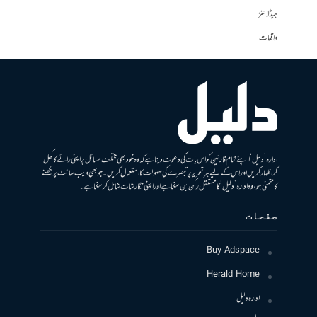
ہیڈلائنز
واقعات
ادارہ ’دلیل‘ اپنے تمام قارئین کو اس بات کی دعوت دیتا ہے کہ وہ خود بھی مختلف مسائل پر اپنی رائے کا کھل
کر اظہار کریں اور اس کے لیے ہر تحریر پر تبصرے کی سہولت کا استعمال کریں۔ جو بھی ویب سائٹ پر لکھنے
کا متمنی ہو، وہ ادارہ ’دلیل‘ کا مستقل رکن بن سکتا ہے اور اپنی نگارشات شامل کرسکتا ہے۔
صفحات
Buy Adspace
Herald Home
ادارہ دلیل