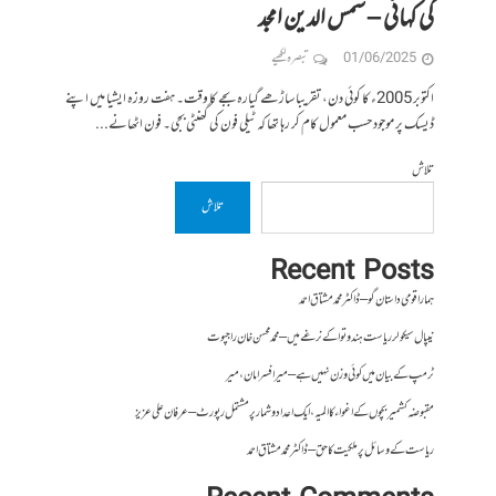
کی کہانی – شمس الدین امجد
01/06/2025
تبصرہ لکھیے
اکتوبر 2005ء کا کوئی دن، تقریبا ساڑھے گیارہ بجے کا وقت۔ ہفت روزہ ایشیا میں اپنے
ڈیسک پر موجود حسب معمول کام کر رہا تھا کہ ٹیلی فون کی گھنٹی بجی۔ فون اٹھانے...
تلاش
تلاش
Recent Posts
ہمارا قومی داستان گو – ڈاکٹر محمد مشتاق احمد
نیپال سیکولر ریاست ہندوتوا کے نرغے میں – محمد محسن خان راجپوت
ٹرمپ کے بیان میں کوئی وزن نہیں ہے – میر افسرامان،میر
مقبوضہ کشمیر بچوں کے اغواء کا المیہ، ایک اعداد و شمار پر مشتمل رپورٹ – عرفان علی عزیز
ریاست کے وسائل پر ملکیت کا حق – ڈاکٹر محمد مشتاق احمد