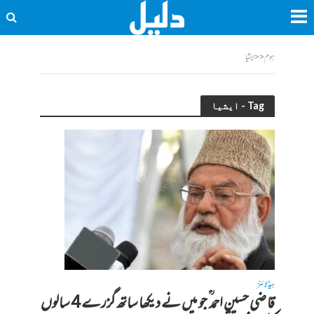
ہوم
<<
ایشیا
Tag - ایشیا
ہیڈلائنز
قاضی حسین احمد ؒ جو میں نے دیکھا ساتھ گزرے 4 سالوں