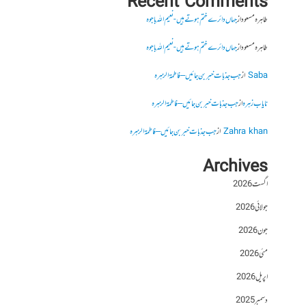
Recent Comments
طاہرہ مسعود
از
جہاں دائرے ختم ہوتے ہیں- نعیم اللہ باجوہ
طاہرہ مسعود
از
جہاں دائرے ختم ہوتے ہیں- نعیم اللہ باجوہ
Saba
از
جب جذبات خبر بن جائیں – فاطمۃالزہرہ
نایاب زہرہ
از
جب جذبات خبر بن جائیں – فاطمۃالزہرہ
Zahra khan
از
جب جذبات خبر بن جائیں – فاطمۃالزہرہ
Archives
اگست 2026
جولائی 2026
جون 2026
مئی 2026
اپریل 2026
دسمبر 2025