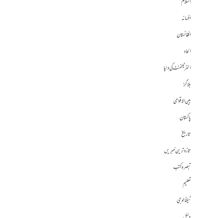
اسلام
افسانہ
افغانستان
الحاد
انٹرٹینمنٹ کی دنیا
بلاگز
بین الاقوامی
پاکستان
تاریخ
تازہ ترین خبریں
تبصرہ کتب
تعلیم
ٹیکنالوجی
دلیل