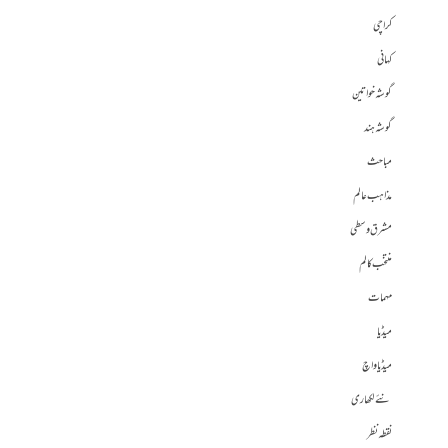
کراچی
کہانی
گوشہ خواتین
گوشہ ہند
مباحث
مذاہب عالم
مشرق وسطی
منتخب کالم
مہمات
میڈیا
میڈیا واچ
نئے لکھاری
نقطہ نظر