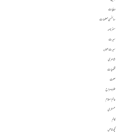
دینیات
سائنسی معلومات
سفرنامہ
سیرت
سیرت صحابہ
شاعری
شخصیات
صحت
طنز و مزاح
عالم اسلام
عسکری
کالم
کچھ خاص