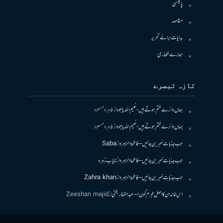
پالیسی
مقاصد
ہدایات برائے تحریر
ہمارے لکھاری
تازہ تبصرے
جہاں دائرے ختم ہوتے ہیں- نعیم اللہ باجوہ
از
طاہرہ مسعود
جہاں دائرے ختم ہوتے ہیں- نعیم اللہ باجوہ
از
طاہرہ مسعود
جب جذبات خبر بن جائیں – فاطمۃالزہرہ
از
Saba
جب جذبات خبر بن جائیں – فاطمۃالزہرہ
از
نایاب زہرہ
جب جذبات خبر بن جائیں – فاطمۃالزہرہ
از
Zahra khan
اس خاندان کا اصل مجرم کون! – عبدالغفار بگٹی
از
Zeeshan majid