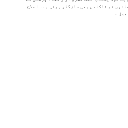
جائیں تو ناکامی بھی سازگار ہوتی ہے۔ اصلاح
ول...