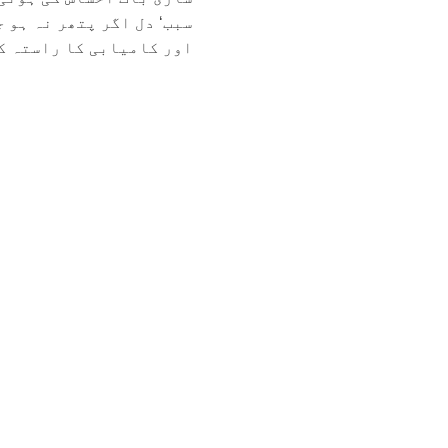
سبب‘ دل اگر پتھر نہ ہو 
اور کامیابی کا راستہ کھ