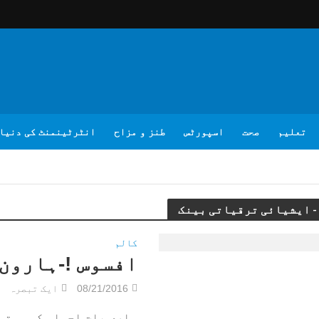
تعلیم
صحت
اسپورٹس
طنز و مزاح
انٹرٹینمنٹ کی دنیا
کالم
افسوس !-ہارون
08/21/2016
ایک تبصرہ
ساری بات احساس کی ہوتی 