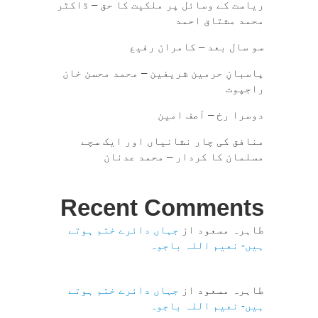
ریاست کے وسائل پر ملکیت کا حق – ڈاکٹر
محمد مشتاق احمد
سو سال بعد – کامران رفیع
پاسبانِ حرمین شریفین – محمد محسن خان
راجپوت
دوسرا رخ – آصف امین
منافق کی چار نشانیاں اور ایک سچے
مسلمان کا کردار – محمد عدنان
Recent Comments
طاہرہ مسعود
از
جہاں دائرے ختم ہوتے
ہیں- نعیم اللہ باجوہ
طاہرہ مسعود
از
جہاں دائرے ختم ہوتے
ہیں- نعیم اللہ باجوہ