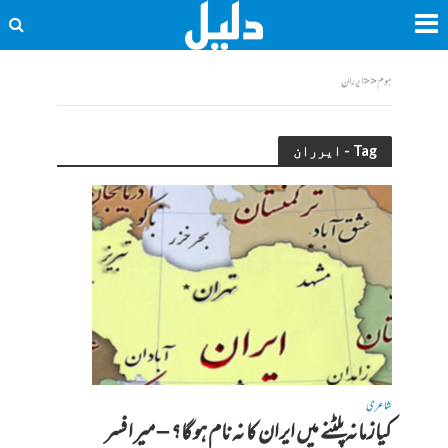
ہوم
<<
ایرران
Tag - ایرران
شاعری
کیازمانہ پلٹنے میں ایران کا نہ نام ہو گا؟ – میر افسر