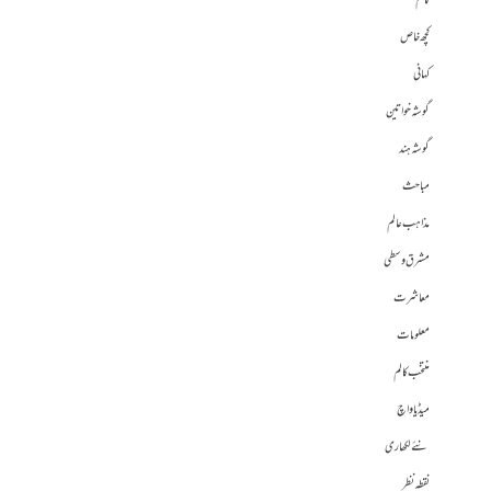
کالم
کچھ خاص
کہانی
گوشہ خواتین
گوشہ ہند
مباحث
مذاہب عالم
مشرق وسطی
معاشرت
معلومات
منتخب کالم
میڈیا واچ
نئے لکھاری
نقطہ نظر