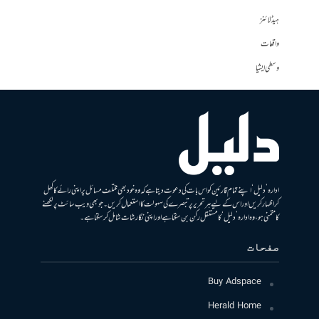
ہیڈلائنز
واقعات
وسطی ایشیا
ادارہ ’دلیل‘ اپنے تمام قارئین کو اس بات کی دعوت دیتا ہے کہ وہ خود بھی مختلف مسائل پر اپنی رائے کا کھل
کر اظہار کریں اور اس کے لیے ہر تحریر پر تبصرے کی سہولت کا استعمال کریں۔ جو بھی ویب سائٹ پر لکھنے
کا متمنی ہو، وہ ادارہ ’دلیل‘ کا مستقل رکن بن سکتا ہے اور اپنی نگارشات شامل کرسکتا ہے۔
صفحات
Buy Adspace
Herald Home