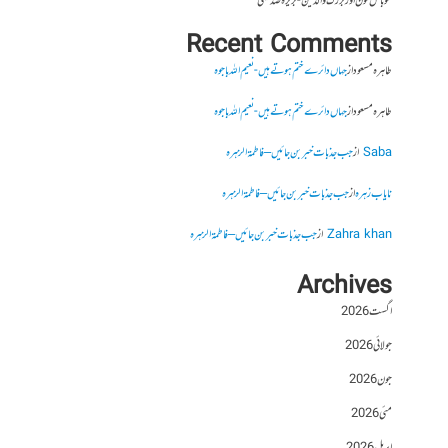
موبائل فون اور بزرگ والدین- بریرہ صدیقی
Recent Comments
طاہرہ مسعود
از
جہاں دائرے ختم ہوتے ہیں- نعیم اللہ باجوہ
طاہرہ مسعود
از
جہاں دائرے ختم ہوتے ہیں- نعیم اللہ باجوہ
Saba
از
جب جذبات خبر بن جائیں – فاطمۃالزہرہ
نایاب زہرہ
از
جب جذبات خبر بن جائیں – فاطمۃالزہرہ
Zahra khan
از
جب جذبات خبر بن جائیں – فاطمۃالزہرہ
Archives
اگست 2026
جولائی 2026
جون 2026
مئی 2026