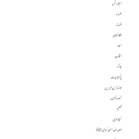
اسپورٹس
افسانہ
افسانہ
افغانستان
الحاد
انتخاب
بلاگز
پاکستانیات
تازہ ترین خبریں
تبصرہ کتب
تعلیم
ٹیکنالوجی
خطبہ جمعہ مسجد نبوی ﷺ