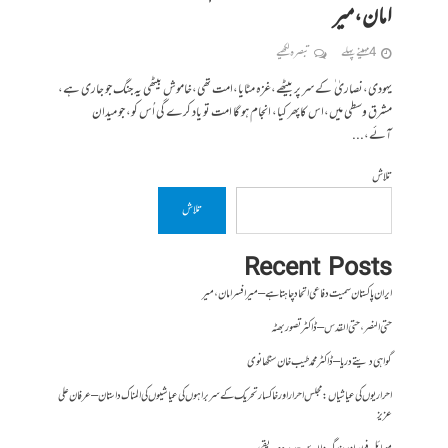
امان،میر
4 مہینے پہلے
تبصرہ لکھیے
یہودی،نصاریٰ ٰ کے سر پر بیٹھے،غزہ مٹایا،امت تھی،خاموش بیٹھی یہ جنگ جو جاری ہے،
مشرق وسطی میں،اس کاپھر کیا، انجام ہو گا امت تو یاد کرے گی اُس کو، جو میدان
آئے،...
تلاش
تلاش
Recent Posts
ایران پاکستان سمیت دفاعی اتحاد چاہتا ہے – میر افسر امان،میر
حتی النصر ، حتی القدس – ڈاکٹر تصور بھٹہ
گواہی دیتے دریا – ڈاکٹر محمد طیب خان سنگھانوی
احراریوں کی عیاشیاں : مجلس احرار اور خاکسار تحریک کے سربراہوں کی عیاشیوں کی المناک داستان – عرفان علی
عزیز