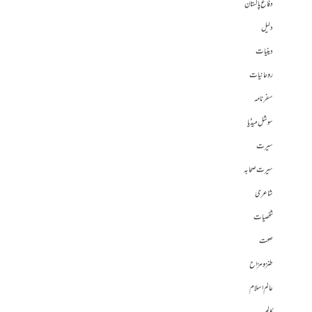
دفاع پاکستان
دلیل
دینیات
روحانیات
سفرنامہ
سوشل میڈیا
سیرت
سیرت صحابہ
شاعری
شخصیات
صحت
طنز و مزاح
عالم اسلام