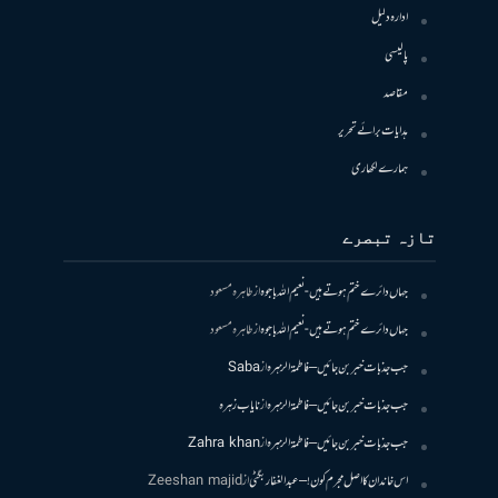
ادارہ دلیل
پالیسی
مقاصد
ہدایات برائے تحریر
ہمارے لکھاری
تازہ تبصرے
جہاں دائرے ختم ہوتے ہیں- نعیم اللہ باجوہ
از
طاہرہ مسعود
جہاں دائرے ختم ہوتے ہیں- نعیم اللہ باجوہ
از
طاہرہ مسعود
جب جذبات خبر بن جائیں – فاطمۃالزہرہ
از
Saba
جب جذبات خبر بن جائیں – فاطمۃالزہرہ
از
نایاب زہرہ
جب جذبات خبر بن جائیں – فاطمۃالزہرہ
از
Zahra khan
اس خاندان کا اصل مجرم کون! – عبدالغفار بگٹی
از
Zeeshan majid