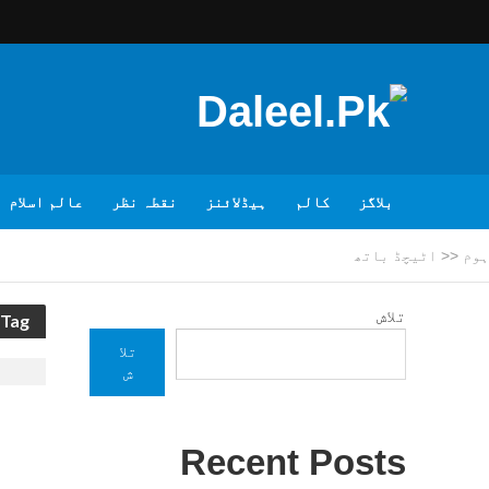
بلاگز
کالم
ہیڈلائنز
نقطہ نظر
عالم اسلام
ہوم
<<
اٹیچڈ باتھ
تلاش
Tag - اٹیچڈ باتھ
تلا
ش
Recent Posts