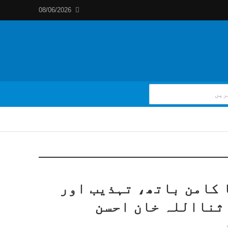
08/06/2026
 کامن باتھ، تہذیب اور
 ثنااللہ خان احسن