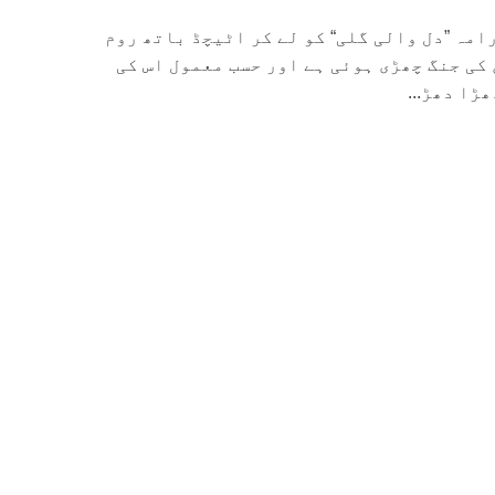
امہ ”دل والی گلی“ کو لے کر اٹیچڈ باتھ روم
کی جنگ چھڑی ہوئی ہے اور حسب معمول اس کی
ڑا دھڑ...