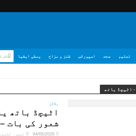
تعلیم
صحت
اسپورٹس
طنز و مزاح
وسطی ایشیا
بلاگز
اٹیچڈ باتھ یا
شعور کی بات –
04/05/2025
تبصرہ لکھیے