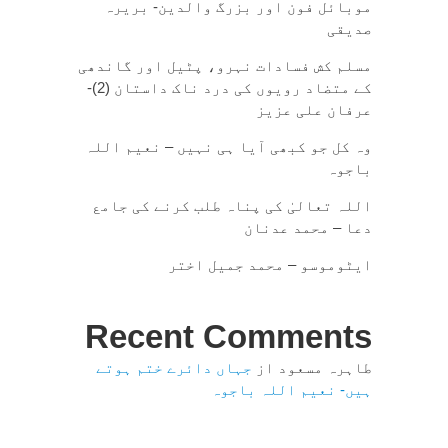
موبائل فون اور بزرگ والدین- بریرہ
صدیقی
مسلم کش فسادات نہرو، پٹیل اور گاندھی
کے متضاد رویوں کی درد ناک داستان (2)-
عرفان علی عزیز
وہ کل جو کبھی آیا ہی نہیں – نعیم اللہ
باجوہ
اللہ تعالیٰ کی پناہ طلب کرنے کی جامع
دعا – محمد عدنان
ایٹوموسو – محمد جمیل اختر
Recent Comments
طاہرہ مسعود
از
جہاں دائرے ختم ہوتے
ہیں- نعیم اللہ باجوہ