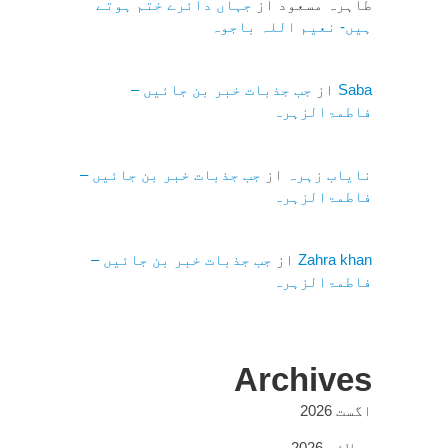
طاہرہ مسعود
از
جہاں دائرے ختم ہوتے
ہیں- نعیم اللہ باجوہ
Saba
از
جب جذبات خبر بن جائیں –
فاطمۃالزہرہ
نایاب زہرہ
از
جب جذبات خبر بن جائیں –
فاطمۃالزہرہ
Zahra khan
از
جب جذبات خبر بن جائیں –
فاطمۃالزہرہ
Archives
اگست 2026
جولائی 2026