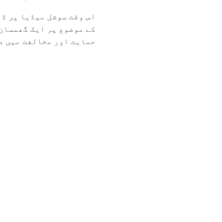
اس وقت سوشل میڈیا پر ڈر
کے موضوع پر ایک گھمسان 
حمایت اور مخالفت میں دھ