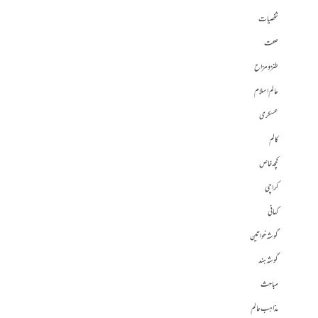
شخصیات
صحت
طنز و مزاح
عالم اسلام
عسکری
کالم
کچھ خاص
کراچی
کہانی
گوشہ خواتین
گوشہ ہند
مباحث
مذاہب عالم