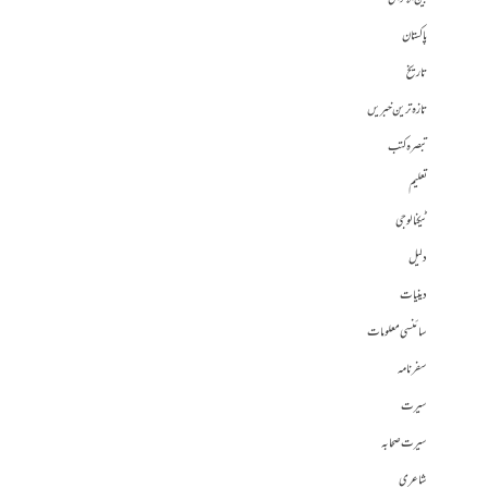
پاکستان
تاریخ
تازہ ترین خبریں
تبصرہ کتب
تعلیم
ٹیکنالوجی
دلیل
دینیات
سائنسی معلومات
سفرنامہ
سیرت
سیرت صحابہ
شاعری