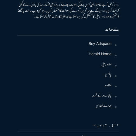
ادارہ ’دلیل‘ اپنے تمام قارئین کو اس بات کی دعوت دیتا ہے کہ وہ خود بھی مختلف مسائل پر اپنی رائے کا کھل
کر اظہار کریں اور اس کے لیے ہر تحریر پر تبصرے کی سہولت کا استعمال کریں۔ جو بھی ویب سائٹ پر لکھنے
کا متمنی ہو، وہ ادارہ ’دلیل‘ کا مستقل رکن بن سکتا ہے اور اپنی نگارشات شامل کرسکتا ہے۔
صفحات
Buy Adspace
Herald Home
ادارہ دلیل
پالیسی
مقاصد
ہدایات برائے تحریر
ہمارے لکھاری
تازہ تبصرے