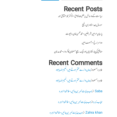
Recent Posts
ریاست کے وسائل پر ملکیت کا حق – ڈاکٹر محمد مشتاق احمد
سو سال بعد – کامران رفیع
پاسبانِ حرمین شریفین – محمد محسن خان راجپوت
دوسرا رخ – آصف امین
منافق کی چار نشانیاں اور ایک سچے مسلمان کا کردار – محمد عدنان
Recent Comments
طاہرہ مسعود
از
جہاں دائرے ختم ہوتے ہیں- نعیم اللہ باجوہ
طاہرہ مسعود
از
جہاں دائرے ختم ہوتے ہیں- نعیم اللہ باجوہ
Saba
از
جب جذبات خبر بن جائیں – فاطمۃالزہرہ
نایاب زہرہ
از
جب جذبات خبر بن جائیں – فاطمۃالزہرہ
Zahra khan
از
جب جذبات خبر بن جائیں – فاطمۃالزہرہ