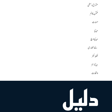
مشرق وسطی
منتخب کالم
مہمات
میڈیا
میڈیا واچ
نئے لکھاری
نقطہ نظر
ہیڈلائنز
واقعات