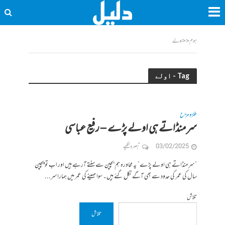
ہوم
<<
اولے
Tag - اولے
طنز و مزاح
سر منڈاتے ہی اولے پڑے – رفیع عباسی
03/02/2025
تبصرہ لکھیے
” سر منڈاتے ہی اولے پڑے” یہ محاورہ ہم بچپن سے سنتے آرہے ہیں اور اب تو پچپن
سال کی عمر کی حدود سے بھی آگے نکل گئے ہیں۔ سوا مہینے کی عمر میں ہمارا سر...
تلاش
تلاش