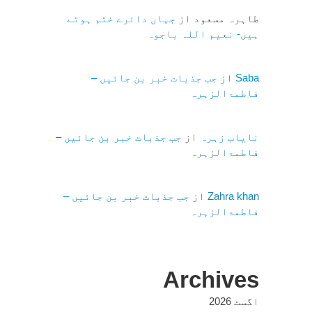
طاہرہ مسعود
از
جہاں دائرے ختم ہوتے
ہیں- نعیم اللہ باجوہ
Saba
از
جب جذبات خبر بن جائیں –
فاطمۃالزہرہ
نایاب زہرہ
از
جب جذبات خبر بن جائیں –
فاطمۃالزہرہ
Zahra khan
از
جب جذبات خبر بن جائیں –
فاطمۃالزہرہ
Archives
اگست 2026