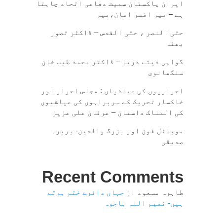
ایران پاکستان سمیت دفاعی اتحاد چاہتا
ہے – میر افسر امان،میر
حتی النصر ، حتی القدس – ڈاکٹر تصور
بھٹہ
گواہی دیتے دریا – ڈاکٹر محمد طیب خان
سنگھانوی
احراریوں کی عیاشیاں : مجلس احرار اور
خاکسار تحریک کے سربراہوں کی عیاشیوں
کی المناک داستان – عرفان علی عزیز
موبائل فون اور بزرگ والدین- بریرہ
صدیقی
Recent Comments
طاہرہ مسعود
از
جہاں دائرے ختم ہوتے
ہیں- نعیم اللہ باجوہ