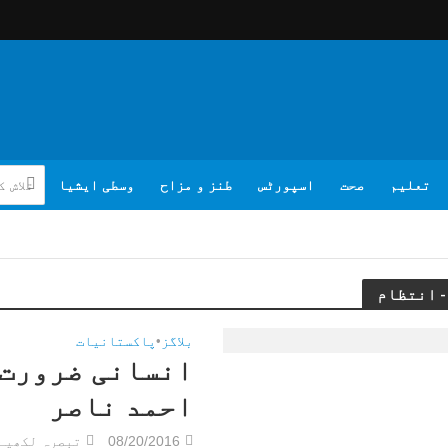
تعلیم
صحت
اسپورٹس
طنز و مزاح
وسطی ایشیا
بلاگز
•
پاکستانیات
انسانی ضرورت،
احمد ناصر
08/20/2016
تبصرہ لکھیے