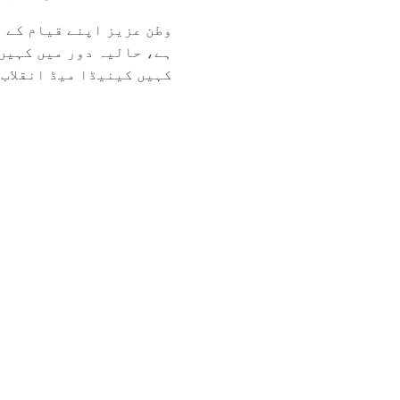
وطن عزیز اپنے قیام کے د
ہے، حالیہ دور میں کہیں
کہیں کینیڈا میڈ انقلاب ر