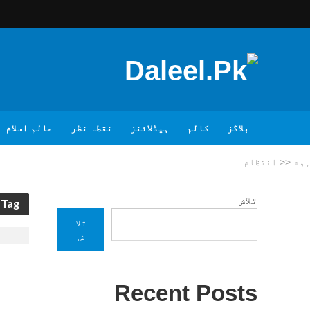
بلاگز
کالم
ہیڈلائنز
نقطہ نظر
عالم اسلام
ہوم
<<
انتظام
تلاش
Tag - انتظام
تلا
ش
Recent Posts