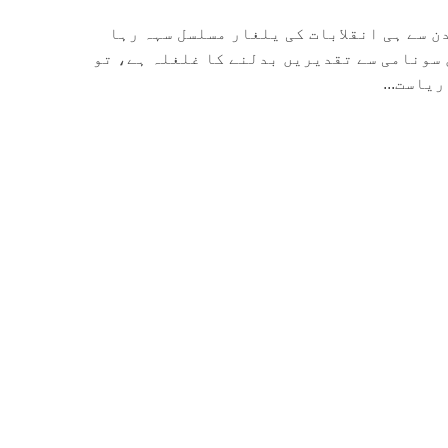
ن سے ہی انقلابات کی یلغار مسلسل سہہ رہا
 سونامی سے تقدیریں بدلنے کا غلغلہ ہے، تو
یاست...