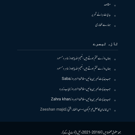
مقاصد
ہدایات برائے تحریر
ہمارے لکھاری
تازہ تبصرے
جہاں دائرے ختم ہوتے ہیں- نعیم اللہ باجوہ
از
طاہرہ مسعود
جہاں دائرے ختم ہوتے ہیں- نعیم اللہ باجوہ
از
طاہرہ مسعود
جب جذبات خبر بن جائیں – فاطمۃالزہرہ
از
Saba
جب جذبات خبر بن جائیں – فاطمۃالزہرہ
از
نایاب زہرہ
جب جذبات خبر بن جائیں – فاطمۃالزہرہ
از
Zahra khan
اس خاندان کا اصل مجرم کون! – عبدالغفار بگٹی
از
Zeeshan majid
جملہ حقوق محفوظ ہیں © 2016-2021 دلیل (ڈاٹ پی کے)۔