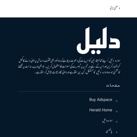
وسطی ایشیا
ادارہ ’دلیل‘ اپنے تمام قارئین کو اس بات کی دعوت دیتا ہے کہ وہ خود بھی مختلف مسائل پر اپنی رائے کا کھل
کر اظہار کریں اور اس کے لیے ہر تحریر پر تبصرے کی سہولت کا استعمال کریں۔ جو بھی ویب سائٹ پر لکھنے
کا متمنی ہو، وہ ادارہ ’دلیل‘ کا مستقل رکن بن سکتا ہے اور اپنی نگارشات شامل کرسکتا ہے۔
صفحات
Buy Adspace
Herald Home
ادارہ دلیل
پالیسی