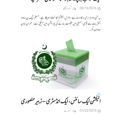
09/19/2016
تبصرہ لکھیے
یہ مئی دو ہزار تیرہ کا وسط ہے، جنرل الیکشنز کا انعقاد ہو چکا ہے، مسلم لیگ ن سادہ
اکثریت سے قومی اسمبلی میں حکومت بنانے کی پوزیشن میں آچکی ہے، عمران خان
صاحب کو...
دلیل
الیکشن ایک سائنس، ایک انڈسٹری – زبیر منصوری
07/22/2016
تبصرے