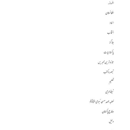
افسانہ
افغانستان
الحاد
انتخاب
بلاگز
پاکستانیات
تازہ ترین خبریں
تبصرہ کتب
تعلیم
ٹیکنالوجی
خطبہ جمعہ مسجد نبوی ﷺ
دفاع پاکستان
دلیل