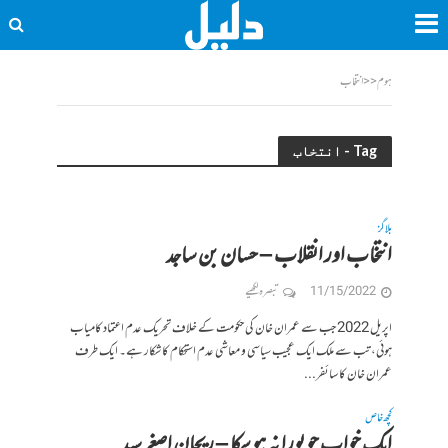
ہوم
<<
انتخاب
Tag - انتخاب
بلاگز
انتخاب اور انقلاب – حسان بن ساجد
11/15/2022
تبصرہ لکھیے
اپریل 2022 جب سے عمران خان کی حکومت کے خلاف تحریک عدم اعتماد کامیاب
ہوئی، تب سے ملک ایک عجیب سیاسی و معاشی عدم استحکام کا شکار ہے۔ ایک طرف
عمران خان کا سائفر...
کچھ خاص
ایک خواب جو پورا نہ ہو سکا – ریحان اصغر سید