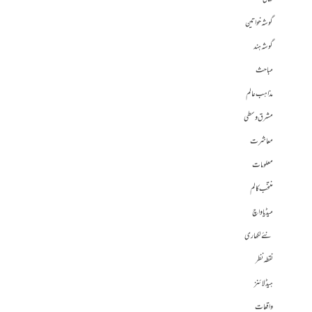
گوشہ خواتین
گوشہ ہند
مباحث
مذاہب عالم
مشرق وسطی
معاشرت
معلومات
منتخب کالم
میڈیا واچ
نئے لکھاری
نقطہ نظر
ہیڈلائنز
واقعات