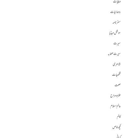
دینیات
روحانیات
سفرنامہ
سوشل میڈیا
سیرت
سیرت صحابہ
شاعری
شخصیات
صحت
طنز و مزاح
عالم اسلام
کالم
کچھ خاص
کہانی