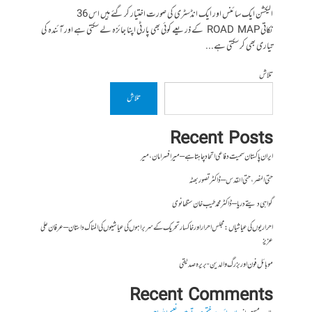
الیکشن ایک سائنس اور ایک انڈسٹری کی صورت اختیار کر گئے ہیں اس 36
نکاتی ROAD MAP کے ذریعے کوئی بھی پارٹی اپنا جائزہ لے سکتی ہے اور آئندہ کی
تیاری بھی کر سکتی ہے...
تلاش
تلاش
Recent Posts
ایران پاکستان سمیت دفاعی اتحاد چاہتا ہے – میر افسر امان،میر
حتی النصر ، حتی القدس – ڈاکٹر تصور بھٹہ
گواہی دیتے دریا – ڈاکٹر محمد طیب خان سنگھانوی
احراریوں کی عیاشیاں : مجلس احرار اور خاکسار تحریک کے سربراہوں کی عیاشیوں کی المناک داستان – عرفان علی
عزیز
موبائل فون اور بزرگ والدین- بریرہ صدیقی
Recent Comments