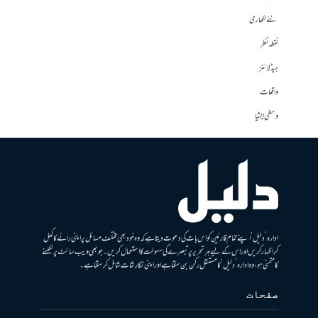
نئے لکھاری
نقطہ نظر
ہیڈلائنز
واقعات
وسطی ایشیا
ادارہ ’دلیل‘ اپنے تمام قارئین کو اس بات کی دعوت دیتا ہے کہ وہ خود بھی مختلف مسائل پر اپنی رائے کا کھل
کر اظہار کریں اور اس کے لیے ہر تحریر پر تبصرے کی سہولت کا استعمال کریں۔ جو بھی ویب سائٹ پر لکھنے
کا متمنی ہو، وہ ادارہ ’دلیل‘ کا مستقل رکن بن سکتا ہے اور اپنی نگارشات شامل کرسکتا ہے۔
صفحات