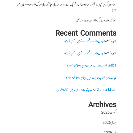
احراریوں کی عیاشیاں : مجلس احرار اور خاکسار تحریک کے سربراہوں کی عیاشیوں کی المناک داستان – عرفان علی
عزیز
موبائل فون اور بزرگ والدین- بریرہ صدیقی
Recent Comments
طاہرہ مسعود
از
جہاں دائرے ختم ہوتے ہیں- نعیم اللہ باجوہ
طاہرہ مسعود
از
جہاں دائرے ختم ہوتے ہیں- نعیم اللہ باجوہ
Saba
از
جب جذبات خبر بن جائیں – فاطمۃالزہرہ
نایاب زہرہ
از
جب جذبات خبر بن جائیں – فاطمۃالزہرہ
Zahra khan
از
جب جذبات خبر بن جائیں – فاطمۃالزہرہ
Archives
اگست 2026
جولائی 2026