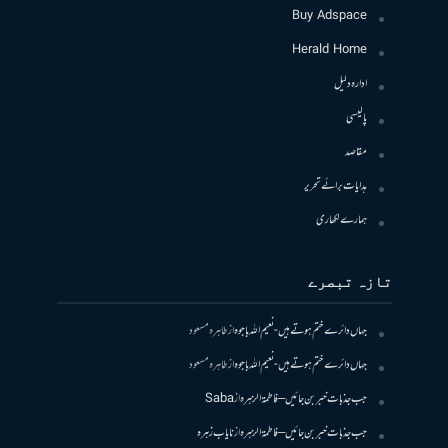
Buy Adspace
Herald Home
ادارہ دلیل
پالیسی
مقاصد
ہدایات برائے تحریر
ہمارے لکھاری
تازہ تبصرے
جہاں دائرے ختم ہوتے ہیں- نعیم اللہ باجوہ
از
طاہرہ مسعود
جہاں دائرے ختم ہوتے ہیں- نعیم اللہ باجوہ
از
طاہرہ مسعود
جب جذبات خبر بن جائیں – فاطمۃالزہرہ
از
Saba
جب جذبات خبر بن جائیں – فاطمۃالزہرہ
از
نایاب زہرہ