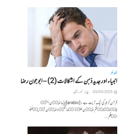
نقطہ نظر
انبیاء اور جدید ذہن کے اشکالات (2) – ابو جون رضا
03/03/2025
تبصرہ لکھیے
قرآن کریم کی ایک آیت ہے: [arabic]یٰۤاَیُّہَا الَّذِیۡنَ اٰمَنُوۡا
لِیَسۡتَاۡذِنۡکُمُ الَّذِیۡنَ مَلَکَتۡ اَیۡمَانُکُمۡ وَ الَّذِیۡنَ لَمۡ یَبۡلُغُوا
الۡحُلُمَ...