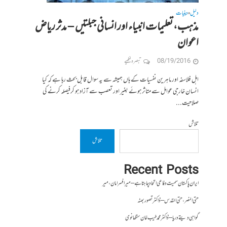
دلیل
دینیات
•
مذہب، تعلیمات انبیاء اور انسانی جبلتیں – مدثر ریاض
اعوان
08/19/2016
تبصرہ لکھیے
اہل فلاسفہ اور ماہرین نفسیات کے ہاں ہمیشہ سے یہ سوال قابل بحث رہا ہے کہ کیا
انسان خارجی عوامل سے متاثر ہوئے بغیر اور تعصب سے آزاد ہو کرفیصلہ کرنے کی
صلاحیت...
تلاش
تلاش
Recent Posts
ایران پاکستان سمیت دفاعی اتحاد چاہتا ہے – میر افسر امان،میر
حتی النصر ، حتی القدس – ڈاکٹر تصور بھٹہ
گواہی دیتے دریا – ڈاکٹر محمد طیب خان سنگھانوی