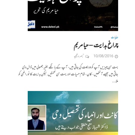
دینیات
چراغ ہدایت – حیا مریم
10/08/2016
تبصرہ لکھیے
بہت سی چیزیں آپ کو ودیعت کی جاتی ہیں، آپ کے ما نگے بغیر جھولی میں ڈال دی
جاتی ہیں جیسے آنکھیں، کان، تمام حسیات اور بہت سی نعمتیں. لیکن ہدایت کا نور انھی کو
ملا...