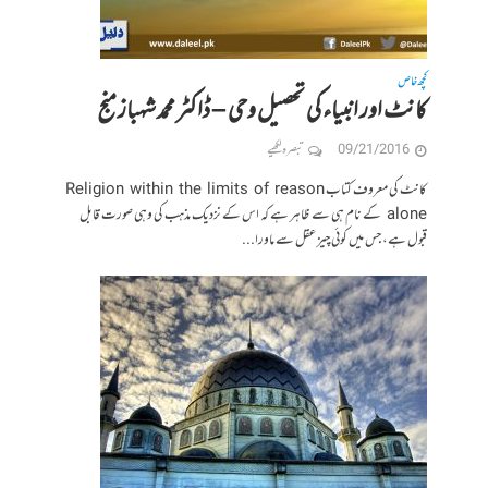
کچھ خاص
کانٹ اور انبیاء کی تحصیل وحی – ڈاکٹر محمد شہباز منج
09/21/2016
تبصرہ لکھیے
کانٹ کی معروف کتاب Religion within the limits of reason
alone کے نام ہی سے ظاہر ہے کہ اس کے نزدیک مذہب کی وہی صورت قابل
قبول ہے، جس میں کوئی چیز عقل سے ماورا...