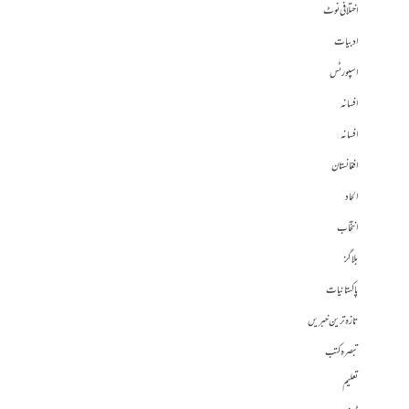
اختلافی نوٹ
ادبیات
اسپورٹس
افسانہ
افسانہ
افغانستان
الحاد
انتخاب
بلاگز
پاکستانیات
تازہ ترین خبریں
تبصرہ کتب
تعلیم