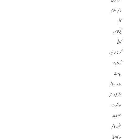
طنز و مزاح
عالم اسلام
کالم
کچھ خاص
کہانی
گوشہ خواتین
گوشہ ہند
مباحث
مذاہب عالم
مشرق وسطی
معاشرت
معلومات
منتخب کالم
میڈیا واچ