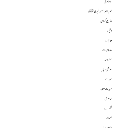
ٹیکنالوجی
خطبہ جمعہ مسجد نبوی ﷺ
دفاع پاکستان
دلیل
دینیات
روحانیات
سفرنامہ
سوشل میڈیا
سیرت
سیرت صحابہ
شاعری
شخصیات
صحت