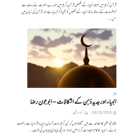
قرآن کریم میں موجود انبیاء کے قصص قرآن کریم میں اللہ رب العزت نے بہت سے
موضوعات کے ساتھ ساتھ انبیاء کے قصوں کو بھی ذکر فرمایا ہے اور قرآن کی زبان میں
اس...
کالم
انبیاء اور جدید ذہن کے اشکالات – ابو جون رضا
04/25/2025
تبصرہ لکھیے
جتنا مجھ حقیر کا مطالعہ ہے میں سمجھتا ہوں کہ نبی کریم بہت آسان دین دیکر دنیا سے رخصت
ہوئے۔ انبیاء کا کام ایجادات کرنا نہیں ہوتا، وہ کچھ بنیادی چیزوں کی طرف...