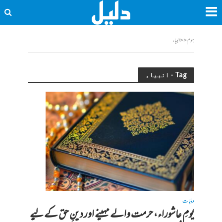
ہوم
<<
انبیاء
Tag - انبیاء
دینیات
یومِ عاشوراء، حرمت والے مہینے اور دینِ حق کے لیے