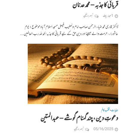
قربانی کا جذبہ – محمد عدنان
1 مہینہ پہلے
تبصرہ لکھیے
ڈاکٹر قاری محمد ضیاء الرحمٰن صاحب امام و خطیب فیصل مسجد اسلام آباد موضوع: یومِ
عاشوراء، حرمت والے مہینے اور دینِ حق کے لیے قربانی کا جذبہ الحمد للہ رب العالمین...
دینیات
منتخب کالم
•
دعوتِ دین، چند گمنام گوشے – عبدالمتین
05/16/2025
تبصرہ لکھیے