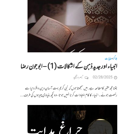
بلاگز
دینیات
•
انبیاء اور جدید ذہن کے اشکالات (1) – ابو جون رضا
02/28/2025
تبصرہ لکھیے
جتنا مجھ حقیر کا مطالعہ ہے .میں سمجھتا ہوں کہ نبی کریم بہت آسان دین دیکر دنیا سے
رخصت ہوئے۔ انبیاء کا کام ایجادات کرنا نہیں ہوتا، وہ کچھ بنیادی چیزوں کی طرف...