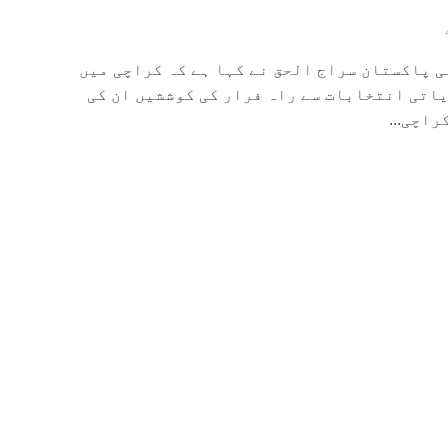
ی پاکستان سراج الحق نے کہا ہے کہ کراچی میں
اتی انتخابات سے راہ فرار کی کوششیں ان کی
راچی...