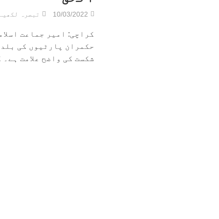
10/03/2022
تبصرہ لکھیے
کراچی: امیر جماعت اسلام
حکمران پارٹیوں کی بلدی
شکست کی واضح علامت ہے۔ ک