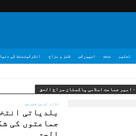
تعلیم
صحت
اسپورٹس
طنز و مزاح
انٹرٹینمنٹ کی دنیا
تازہ ترین خبریں
بلدیاتی انتخا
جماعتوں کی شک
الحق