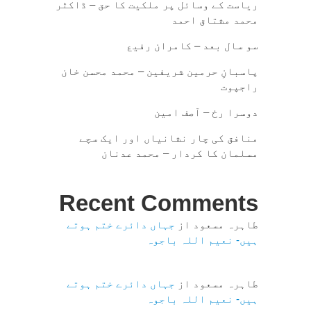
ریاست کے وسائل پر ملکیت کا حق – ڈاکٹر
محمد مشتاق احمد
سو سال بعد – کامران رفیع
پاسبانِ حرمین شریفین – محمد محسن خان
راجپوت
دوسرا رخ – آصف امین
منافق کی چار نشانیاں اور ایک سچے
مسلمان کا کردار – محمد عدنان
Recent Comments
طاہرہ مسعود
از
جہاں دائرے ختم ہوتے
ہیں- نعیم اللہ باجوہ
طاہرہ مسعود
از
جہاں دائرے ختم ہوتے
ہیں- نعیم اللہ باجوہ