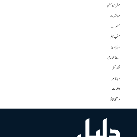
مشرق وسطی
معاشرت
معلومات
منتخب کالم
میڈیا واچ
نئے لکھاری
نقطہ نظر
ہیڈلائنز
واقعات
وسطی ایشیا