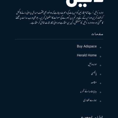
ادارہ ’دلیل‘ اپنے تمام قارئین کو اس بات کی دعوت دیتا ہے کہ وہ خود بھی مختلف مسائل پر اپنی رائے کا کھل
کر اظہار کریں اور اس کے لیے ہر تحریر پر تبصرے کی سہولت کا استعمال کریں۔ جو بھی ویب سائٹ پر لکھنے
کا متمنی ہو، وہ ادارہ ’دلیل‘ کا مستقل رکن بن سکتا ہے اور اپنی نگارشات شامل کرسکتا ہے۔
صفحات
Buy Adspace
Herald Home
ادارہ دلیل
پالیسی
مقاصد
ہدایات برائے تحریر
ہمارے لکھاری
تازہ تبصرے