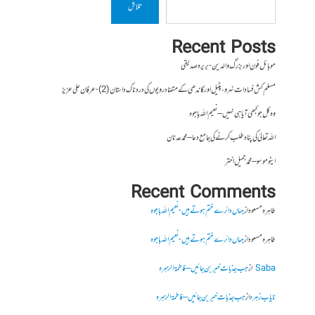
تلاش
Recent Posts
موبائل فون اور بزرگ والدین- بریرہ صدیقی
مسلم کش فسادات نہرو، پٹیل اور گاندھی کے متضاد رویوں کی درد ناک داستان (2)- عرفان علی عزیز
وہ کل جو کبھی آیا ہی نہیں – نعیم اللہ باجوہ
اللہ تعالیٰ کی پناہ طلب کرنے کی جامع دعا – محمد عدنان
ایٹوموسو – محمد جمیل اختر
Recent Comments
طاہرہ مسعود
از
جہاں دائرے ختم ہوتے ہیں- نعیم اللہ باجوہ
طاہرہ مسعود
از
جہاں دائرے ختم ہوتے ہیں- نعیم اللہ باجوہ
Saba
از
جب جذبات خبر بن جائیں – فاطمۃالزہرہ
نایاب زہرہ
از
جب جذبات خبر بن جائیں – فاطمۃالزہرہ