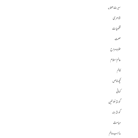
سیرت صحابہ
شاعری
شخصیات
صحت
طنز و مزاح
عالم اسلام
کالم
کچھ خاص
کہانی
گوشہ خواتین
گوشہ ہند
مباحث
مذاہب عالم