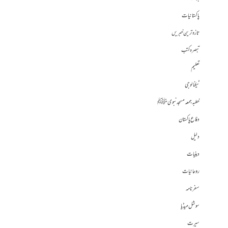
پاکستانیات
تازہ ترین خبریں
تبصرہ کتب
تعلیم
ٹیکنالوجی
خطبہ جمعہ مسجد نبوی ﷺ
دفاع پاکستان
دلیل
دینیات
روحانیات
سفرنامہ
سوشل میڈیا
سیرت