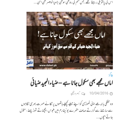
اس کی پالتو بلی رہتے تھے. جس قسم کی روکھی سوکھی بڑھیا کو میسر تھی اسی...
بلاگز
اماں مجھے بھی سکول جانا ہے – ضیاءالمجید ضیائی
10/04/2016
تبصرہ لکھیے
وہ ٹکٹکی باندھے اپنی ٹھوڑی کو اپنے میلے کچیلے ہاتھوں پر ٹکائے حسرت بھری نگاہوں
سے سامنے سےگزرتے صاف ستھرے یونیفارم میں ملبوس، چمچماتے شوز پہنے، سکول
جاتے بچوں...