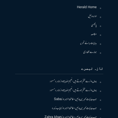
Herald Home
ادارہ دلیل
پالیسی
مقاصد
ہدایات برائے تحریر
ہمارے لکھاری
تازہ تبصرے
جہاں دائرے ختم ہوتے ہیں- نعیم اللہ باجوہ
از
طاہرہ مسعود
جہاں دائرے ختم ہوتے ہیں- نعیم اللہ باجوہ
از
طاہرہ مسعود
جب جذبات خبر بن جائیں – فاطمۃالزہرہ
از
Saba
جب جذبات خبر بن جائیں – فاطمۃالزہرہ
از
نایاب زہرہ
جب جذبات خبر بن جائیں – فاطمۃالزہرہ
از
Zahra khan