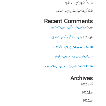
وہ کل جو کبھی آیا ہی نہیں – نعیم اللہ باجوہ
اللہ تعالیٰ کی پناہ طلب کرنے کی جامع دعا – محمد عدنان
Recent Comments
طاہرہ مسعود
از
جہاں دائرے ختم ہوتے ہیں- نعیم اللہ باجوہ
طاہرہ مسعود
از
جہاں دائرے ختم ہوتے ہیں- نعیم اللہ باجوہ
Saba
از
جب جذبات خبر بن جائیں – فاطمۃالزہرہ
نایاب زہرہ
از
جب جذبات خبر بن جائیں – فاطمۃالزہرہ
Zahra khan
از
جب جذبات خبر بن جائیں – فاطمۃالزہرہ
Archives
اگست 2026
جولائی 2026
جون 2026