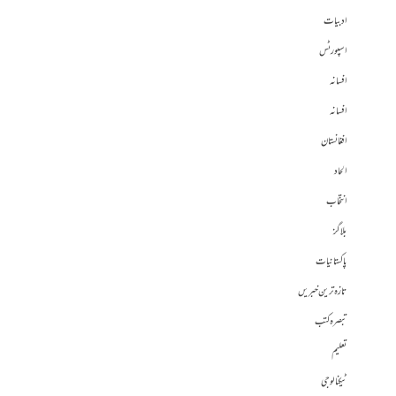
ادبیات
اسپورٹس
افسانہ
افسانہ
افغانستان
الحاد
انتخاب
بلاگز
پاکستانیات
تازہ ترین خبریں
تبصرہ کتب
تعلیم
ٹیکنالوجی