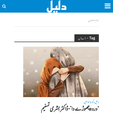
ہوم
<<
اماں
Tag - اماں
دلیل
گوشہ خواتین
•
“درد وچھوڑے دا”- ڈاکٹر بشری تسنیم