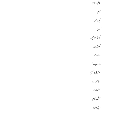
عالم اسلام
کالم
کچھ خاص
کہانی
گوشہ خواتین
گوشہ ہند
مباحث
مذاہب عالم
مشرق وسطی
معاشرت
معلومات
منتخب کالم
میڈیا واچ