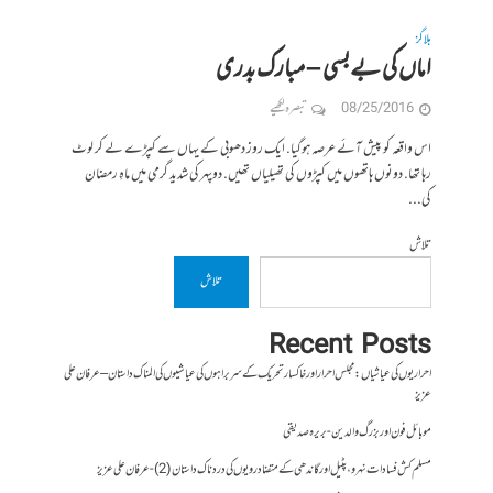
بلاگز
اماں کی بےبسی – مبارک بدری
08/25/2016
تبصرہ لکھیے
اس واقعہ کو پیش آئے عرصہ ہوگیا. ایک روز دھوبی کے یہاں سے کپڑے لے کر لوٹ
رہا تھا. دونوں ہاتھوں میں کپڑوں کی تھیلیاں تھیں. دوپہر کی شدید گرمی میں ماہِ رمضان
کی...
تلاش
تلاش
Recent Posts
احراریوں کی عیاشیاں : مجلس احرار اور خاکسار تحریک کے سربراہوں کی عیاشیوں کی المناک داستان – عرفان علی
عزیز
موبائل فون اور بزرگ والدین- بریرہ صدیقی
مسلم کش فسادات نہرو، پٹیل اور گاندھی کے متضاد رویوں کی درد ناک داستان (2)- عرفان علی عزیز