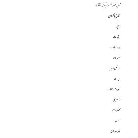
خطبہ جمعہ مسجد نبوی ﷺ
دفاع پاکستان
دلیل
دینیات
روحانیات
سفرنامہ
سوشل میڈیا
سیرت
سیرت صحابہ
شاعری
شخصیات
صحت
طنز و مزاح