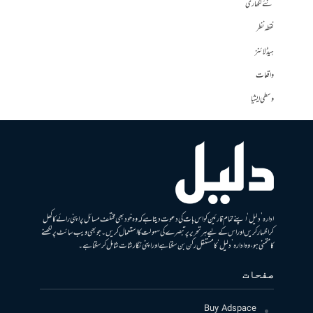
نئے لکھاری
نقطہ نظر
ہیڈلائنز
واقعات
وسطی ایشیا
ادارہ ’دلیل‘ اپنے تمام قارئین کو اس بات کی دعوت دیتا ہے کہ وہ خود بھی مختلف مسائل پر اپنی رائے کا کھل
کر اظہار کریں اور اس کے لیے ہر تحریر پر تبصرے کی سہولت کا استعمال کریں۔ جو بھی ویب سائٹ پر لکھنے
کا متمنی ہو، وہ ادارہ ’دلیل‘ کا مستقل رکن بن سکتا ہے اور اپنی نگارشات شامل کرسکتا ہے۔
صفحات
Buy Adspace