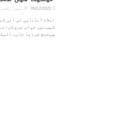
09/12/2022
تبصرہ لکھیے
اسلام آباد: پی ٹی آئی 
کیس میں جواب جمع کراتے
چیلنج کردیا تاہم الیکشن