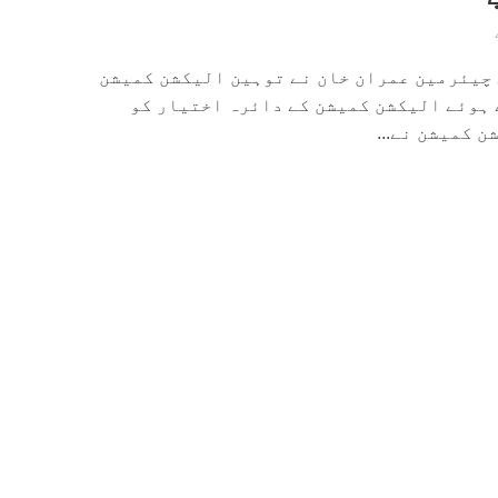
کے چیئرمین عمران خان نے توہین الیکشن کمیشن
 ہوئے الیکشن کمیشن کے دائرہ اختیار کو
 کمیشن نے...