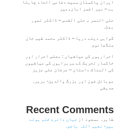
ایران پاکستان سمیت دفاعی اتحاد چاہتا
ہے – میر افسر امان،میر
حتی النصر ، حتی القدس – ڈاکٹر تصور
بھٹہ
گواہی دیتے دریا – ڈاکٹر محمد طیب خان
سنگھانوی
احراریوں کی عیاشیاں : مجلس احرار اور
خاکسار تحریک کے سربراہوں کی عیاشیوں
کی المناک داستان – عرفان علی عزیز
موبائل فون اور بزرگ والدین- بریرہ
صدیقی
Recent Comments
طاہرہ مسعود
از
جہاں دائرے ختم ہوتے
ہیں- نعیم اللہ باجوہ