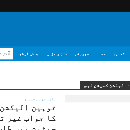
تعلیم
صحت
اسپورٹس
طنز و مزاح
وسطی ایشیا
تازہ ترین خبریں
توہین الیکشن 
کا جواب غیر ت
حیثیت میں طلب