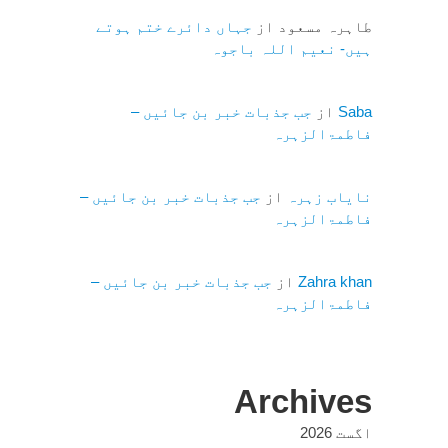
طاہرہ مسعود
از
جہاں دائرے ختم ہوتے
ہیں- نعیم اللہ باجوہ
Saba
از
جب جذبات خبر بن جائیں –
فاطمۃالزہرہ
نایاب زہرہ
از
جب جذبات خبر بن جائیں –
فاطمۃالزہرہ
Zahra khan
از
جب جذبات خبر بن جائیں –
فاطمۃالزہرہ
Archives
اگست 2026