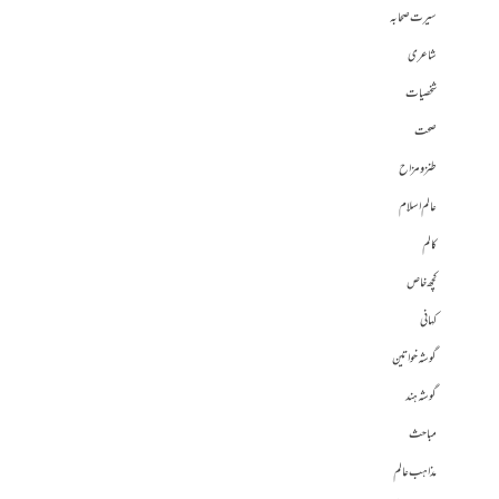
سیرت صحابہ
شاعری
شخصیات
صحت
طنز و مزاح
عالم اسلام
کالم
کچھ خاص
کہانی
گوشہ خواتین
گوشہ ہند
مباحث
مذاہب عالم