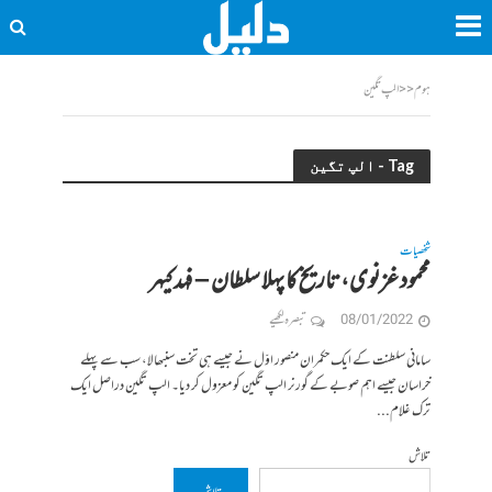
ہوم
<<
الپ تگین
Tag - الپ تگین
شخصیات
محمود غزنوی، تاریخ کا پہلا سلطان – فہد کیہر
08/01/2022
تبصرہ لکھیے
سامانی سلطنت کے ایک حکمران منصور اوّل نے جیسے ہی تخت سنبھالا، سب سے پہلے
خراسان جیسے اہم صوبے کے گورنر الپ تگین کو معزول کر دیا۔ الپ تگین دراصل ایک
ترک غلام...
تلاش