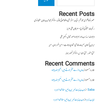
تلاش
Recent Posts
عصرِ نو کا فکری تلاطم: ایک سقراطی و افلاطونی محاکمہ – ڈاکٹر محمد طیب خان سنگھانوی
رنجیت سنگھ کی فوج – عرفان علی عزیز
وجودِ خدا، مذہب اور موجودہ صورتحال- کبیر علی
ایران پاکستان سمیت دفاعی اتحاد چاہتا ہے – میر افسر امان،میر
حتی النصر ، حتی القدس – ڈاکٹر تصور بھٹہ
Recent Comments
طاہرہ مسعود
از
جہاں دائرے ختم ہوتے ہیں- نعیم اللہ باجوہ
طاہرہ مسعود
از
جہاں دائرے ختم ہوتے ہیں- نعیم اللہ باجوہ
Saba
از
جب جذبات خبر بن جائیں – فاطمۃالزہرہ
نایاب زہرہ
از
جب جذبات خبر بن جائیں – فاطمۃالزہرہ