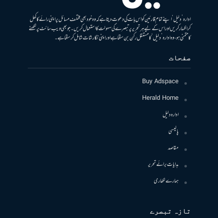
ادارہ ’دلیل‘ اپنے تمام قارئین کو اس بات کی دعوت دیتا ہے کہ وہ خود بھی مختلف مسائل پر اپنی رائے کا کھل
کر اظہار کریں اور اس کے لیے ہر تحریر پر تبصرے کی سہولت کا استعمال کریں۔ جو بھی ویب سائٹ پر لکھنے
کا متمنی ہو، وہ ادارہ ’دلیل‘ کا مستقل رکن بن سکتا ہے اور اپنی نگارشات شامل کرسکتا ہے۔
صفحات
Buy Adspace
Herald Home
ادارہ دلیل
پالیسی
مقاصد
ہدایات برائے تحریر
ہمارے لکھاری
تازہ تبصرے