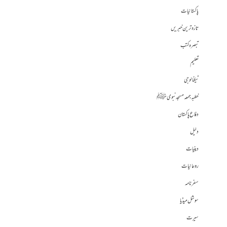
پاکستانیات
تازہ ترین خبریں
تبصرہ کتب
تعلیم
ٹیکنالوجی
خطبہ جمعہ مسجد نبوی ﷺ
دفاع پاکستان
دلیل
دینیات
روحانیات
سفرنامہ
سوشل میڈیا
سیرت