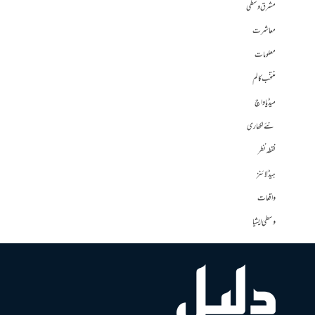
مشرق وسطی
معاشرت
معلومات
منتخب کالم
میڈیا واچ
نئے لکھاری
نقطہ نظر
ہیڈلائنز
واقعات
وسطی ایشیا