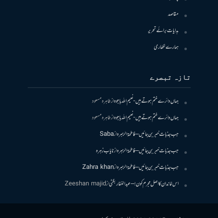
مقاصد
ہدایات برائے تحریر
ہمارے لکھاری
تازہ تبصرے
جہاں دائرے ختم ہوتے ہیں- نعیم اللہ باجوہ
از
طاہرہ مسعود
جہاں دائرے ختم ہوتے ہیں- نعیم اللہ باجوہ
از
طاہرہ مسعود
جب جذبات خبر بن جائیں – فاطمۃالزہرہ
از
Saba
جب جذبات خبر بن جائیں – فاطمۃالزہرہ
از
نایاب زہرہ
جب جذبات خبر بن جائیں – فاطمۃالزہرہ
از
Zahra khan
اس خاندان کا اصل مجرم کون! – عبدالغفار بگٹی
از
Zeeshan majid