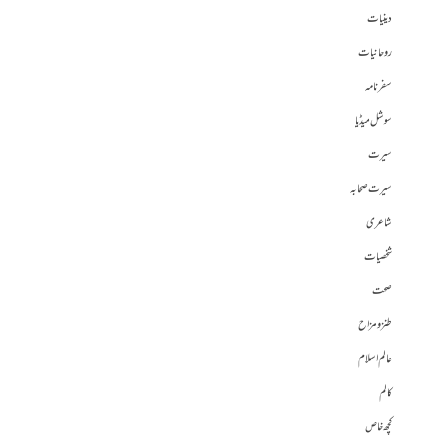
دینیات
روحانیات
سفرنامہ
سوشل میڈیا
سیرت
سیرت صحابہ
شاعری
شخصیات
صحت
طنز و مزاح
عالم اسلام
کالم
کچھ خاص