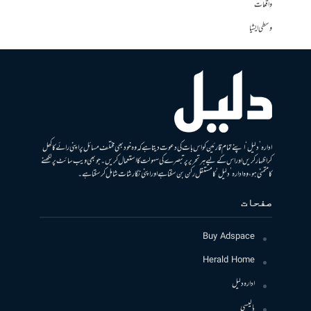
واقعات
وسطی ایشیا
ادارہ ’دلیل‘ اپنے تمام قارئین کو اس بات کی دعوت دیتا ہے کہ وہ خود بھی مختلف مسائل پر اپنی رائے کا کھل
کر اظہار کریں اور اس کے لیے ہر تحریر پر تبصرے کی سہولت کا استعمال کریں۔ جو بھی ویب سائٹ پر لکھنے
کا متمنی ہو، وہ ادارہ ’دلیل‘ کا مستقل رکن بن سکتا ہے اور اپنی نگارشات شامل کرسکتا ہے۔
صفحات
Buy Adspace
Herald Home
ادارہ دلیل
پالیسی