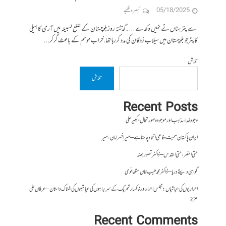
05/18/2025
تبصرہ لکھیے
اے پتر ہٹاں تے نہیں وکدے…. گذشتہ روزبلوچستان کے ضلع لسبیلہ میں آرمی کا ہیلی
کاپٹرجو بلوچستان میں سیلاب زدگان کی مدد کررہا تھا.خراب موسم کے باعث گرکر...
تلاش
تلاش
Recent Posts
وجودِ خدا، مذہب اور موجودہ صورتحال- کبیر علی
ایران پاکستان سمیت دفاعی اتحاد چاہتا ہے – میر افسر امان،میر
حتی النصر ، حتی القدس – ڈاکٹر تصور بھٹہ
گواہی دیتے دریا – ڈاکٹر محمد طیب خان سنگھانوی
احراریوں کی عیاشیاں : مجلس احرار اور خاکسار تحریک کے سربراہوں کی عیاشیوں کی المناک داستان – عرفان علی
عزیز
Recent Comments