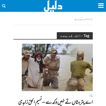
ہوم
<<
اللہ کے بندے
Tag - اللہ کے بندے
بلاگز
اے پتر ہٹاں تے نہیں وکدے – نسیم الحق زاہدی