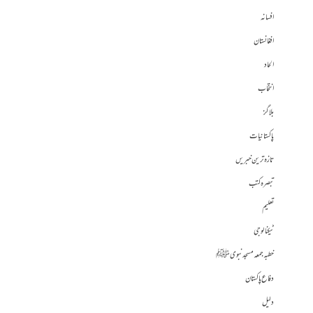
افسانہ
افغانستان
الحاد
انتخاب
بلاگز
پاکستانیات
تازہ ترین خبریں
تبصرہ کتب
تعلیم
ٹیکنالوجی
خطبہ جمعہ مسجد نبوی ﷺ
دفاع پاکستان
دلیل