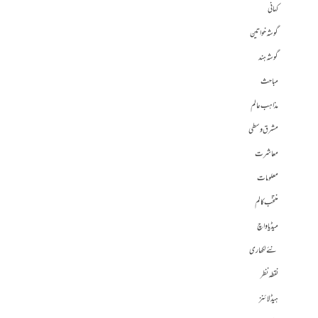
کہانی
گوشہ خواتین
گوشہ ہند
مباحث
مذاہب عالم
مشرق وسطی
معاشرت
معلومات
منتخب کالم
میڈیا واچ
نئے لکھاری
نقطہ نظر
ہیڈلائنز