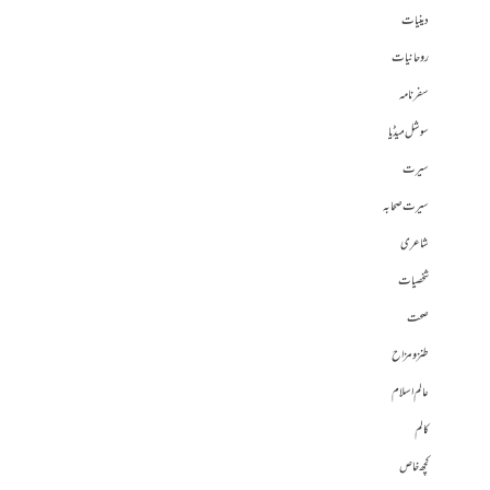
دینیات
روحانیات
سفرنامہ
سوشل میڈیا
سیرت
سیرت صحابہ
شاعری
شخصیات
صحت
طنز و مزاح
عالم اسلام
کالم
کچھ خاص