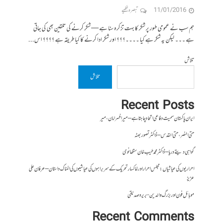
11/01/2016
تبصرہ لکھیے
ہم سب نے عمومی طور پر شکر کا بہت تزکرہ سنا ہے — شکر کرنے کی تلقین بھی کی جاتی
ہے ۔۔۔ لیکن یہ شکر ہے کیا ۔۔۔۔؟؟؟ اور شکر ادا کرنے کا کیا طریقہ ہے ؟؟؟؟ اس...
تلاش
تلاش
Recent Posts
ایران پاکستان سمیت دفاعی اتحاد چاہتا ہے – میر افسر امان،میر
حتی النصر ، حتی القدس – ڈاکٹر تصور بھٹہ
گواہی دیتے دریا – ڈاکٹر محمد طیب خان سنگھانوی
احراریوں کی عیاشیاں : مجلس احرار اور خاکسار تحریک کے سربراہوں کی عیاشیوں کی المناک داستان – عرفان علی
عزیز
موبائل فون اور بزرگ والدین- بریرہ صدیقی
Recent Comments