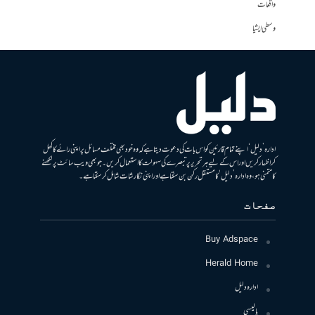
واقعات
وسطی ایشیا
ادارہ ’دلیل‘ اپنے تمام قارئین کو اس بات کی دعوت دیتا ہے کہ وہ خود بھی مختلف مسائل پر اپنی رائے کا کھل
کر اظہار کریں اور اس کے لیے ہر تحریر پر تبصرے کی سہولت کا استعمال کریں۔ جو بھی ویب سائٹ پر لکھنے
کا متمنی ہو، وہ ادارہ ’دلیل‘ کا مستقل رکن بن سکتا ہے اور اپنی نگارشات شامل کرسکتا ہے۔
صفحات
Buy Adspace
Herald Home
ادارہ دلیل
پالیسی