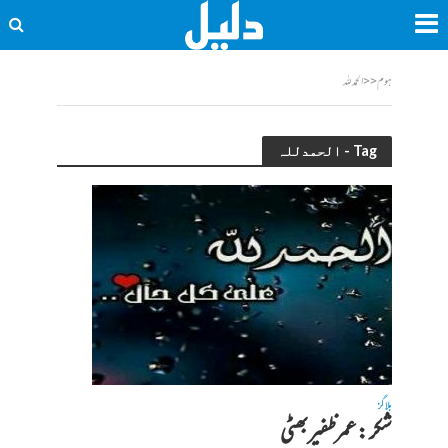
ہوم
<<
الحمدللہ
Tag - الحمدللہ
بلاگز
شکر :عمرظفیربھٹی