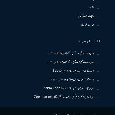
مقاصد
ہدایات برائے تحریر
ہمارے لکھاری
تازہ تبصرے
جہاں دائرے ختم ہوتے ہیں- نعیم اللہ باجوہ
از
طاہرہ مسعود
جہاں دائرے ختم ہوتے ہیں- نعیم اللہ باجوہ
از
طاہرہ مسعود
جب جذبات خبر بن جائیں – فاطمۃالزہرہ
از
Saba
جب جذبات خبر بن جائیں – فاطمۃالزہرہ
از
نایاب زہرہ
جب جذبات خبر بن جائیں – فاطمۃالزہرہ
از
Zahra khan
اس خاندان کا اصل مجرم کون! – عبدالغفار بگٹی
از
Zeeshan majid