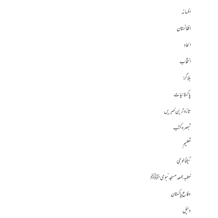
افسانہ
افغانستان
الحاد
انتخاب
بلاگز
پاکستانیات
تازہ ترین خبریں
تبصرہ کتب
تعلیم
ٹیکنالوجی
خطبہ جمعہ مسجد نبوی ﷺ
دفاع پاکستان
دلیل