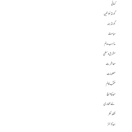
کہانی
گوشہ خواتین
گوشہ ہند
مباحث
مذاہب عالم
مشرق وسطی
معاشرت
معلومات
منتخب کالم
میڈیا واچ
نئے لکھاری
نقطہ نظر
ہیڈلائنز