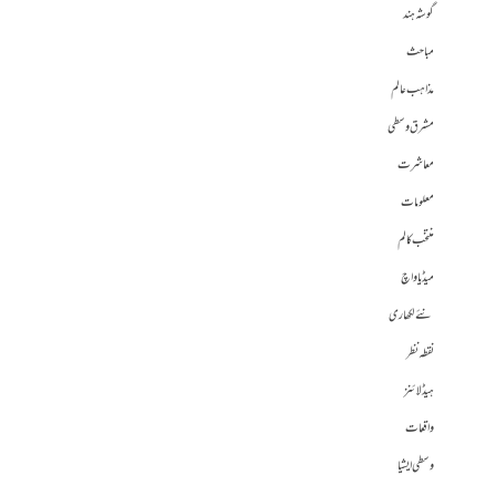
گوشہ ہند
مباحث
مذاہب عالم
مشرق وسطی
معاشرت
معلومات
منتخب کالم
میڈیا واچ
نئے لکھاری
نقطہ نظر
ہیڈلائنز
واقعات
وسطی ایشیا