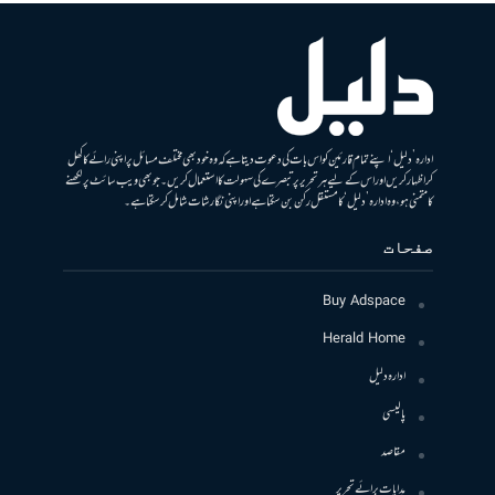
ادارہ ’دلیل‘ اپنے تمام قارئین کو اس بات کی دعوت دیتا ہے کہ وہ خود بھی مختلف مسائل پر اپنی رائے کا کھل
کر اظہار کریں اور اس کے لیے ہر تحریر پر تبصرے کی سہولت کا استعمال کریں۔ جو بھی ویب سائٹ پر لکھنے
کا متمنی ہو، وہ ادارہ ’دلیل‘ کا مستقل رکن بن سکتا ہے اور اپنی نگارشات شامل کرسکتا ہے۔
صفحات
Buy Adspace
Herald Home
ادارہ دلیل
پالیسی
مقاصد
ہدایات برائے تحریر