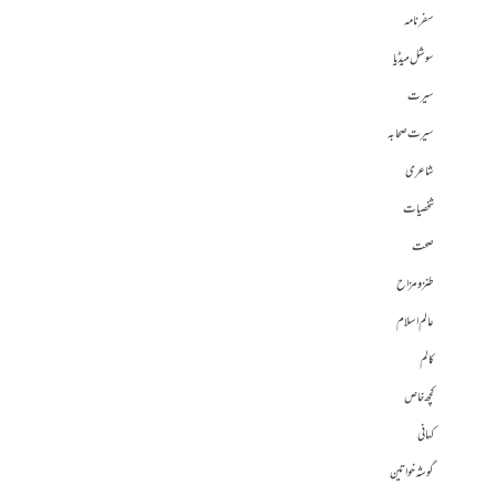
سفرنامہ
سوشل میڈیا
سیرت
سیرت صحابہ
شاعری
شخصیات
صحت
طنز و مزاح
عالم اسلام
کالم
کچھ خاص
کہانی
گوشہ خواتین