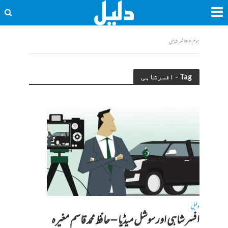
ہوم
<<
افسرشاہی
Tag - افسرشاہی
دلیل
افسر شاہی اور سوشل میڈیا – حافظ محمد قاسم مغیرہ