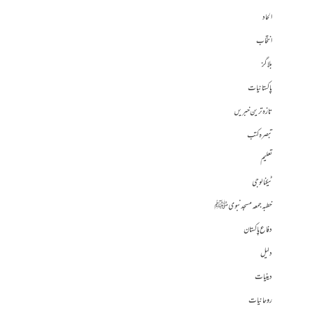
الحاد
انتخاب
بلاگز
پاکستانیات
تازہ ترین خبریں
تبصرہ کتب
تعلیم
ٹیکنالوجی
خطبہ جمعہ مسجد نبوی ﷺ
دفاع پاکستان
دلیل
دینیات
روحانیات