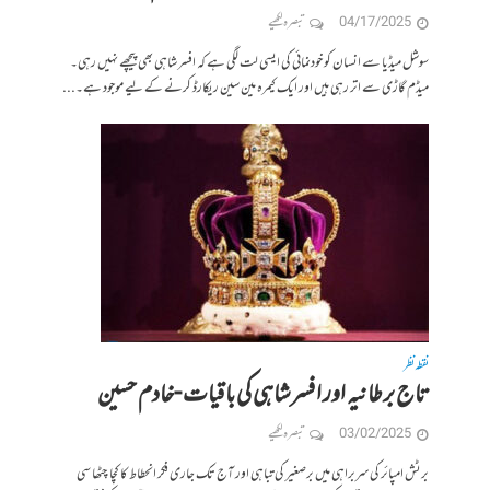
04/17/2025
تبصرہ لکھیے
سوشل میڈیا سے انسان کو خودنمائی کی ایسی لت لگی ہے کہ افسر شاہی بھی پیچھے نہیں رہی۔
میڈم گاڑی سے اتر رہی ہیں اور ایک کیمرہ مین سین ریکارڈ کرنے کے لیے موجود ہے۔...
نقطہ نظر
تاج برطانیہ اور افسرشاہی کی باقیات -خادم حسین
03/02/2025
تبصرہ لکھیے
برٹش امپائر کی سربراہی میں برصغیر کی تباہی اور آج تک جاری فکر انحطاط کا کچا چٹھا سی