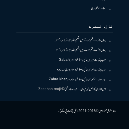
ہمارے لکھاری
تازہ تبصرے
جہاں دائرے ختم ہوتے ہیں- نعیم اللہ باجوہ
از
طاہرہ مسعود
جہاں دائرے ختم ہوتے ہیں- نعیم اللہ باجوہ
از
طاہرہ مسعود
جب جذبات خبر بن جائیں – فاطمۃالزہرہ
از
Saba
جب جذبات خبر بن جائیں – فاطمۃالزہرہ
از
نایاب زہرہ
جب جذبات خبر بن جائیں – فاطمۃالزہرہ
از
Zahra khan
اس خاندان کا اصل مجرم کون! – عبدالغفار بگٹی
از
Zeeshan majid
جملہ حقوق محفوظ ہیں © 2016-2021 دلیل (ڈاٹ پی کے)۔