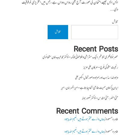
ایس ایس جیسے امتحان کی صورت آج بھی رواں دواں ہے، جس میں انگریزی کو فوقیت
دی...
تلاش
تلاش
Recent Posts
عصرِ نو کا فکری تلاطم: ایک سقراطی و افلاطونی محاکمہ – ڈاکٹر محمد طیب خان سنگھانوی
رنجیت سنگھ کی فوج – عرفان علی عزیز
وجودِ خدا، مذہب اور موجودہ صورتحال- کبیر علی
ایران پاکستان سمیت دفاعی اتحاد چاہتا ہے – میر افسر امان،میر
حتی النصر ، حتی القدس – ڈاکٹر تصور بھٹہ
Recent Comments
طاہرہ مسعود
از
جہاں دائرے ختم ہوتے ہیں- نعیم اللہ باجوہ
طاہرہ مسعود
از
جہاں دائرے ختم ہوتے ہیں- نعیم اللہ باجوہ