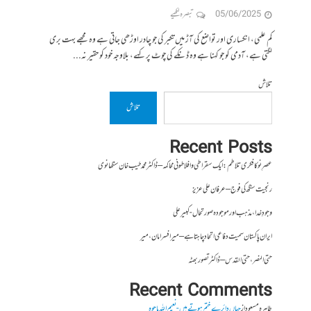
05/06/2025
تبصرہ لکھیے
کم علمی، انکساری اور تواضع کی آڑ میں تکبر کی جو چادر اوڑھی جاتی ہے وہ مجھے بہت بری
لگتی ہے، آدمی کو جو کہنا ہے وہ ڈنکے کی چوٹ پر کہے، بلاوجہ خود کو حقیر نہ...
تلاش
تلاش
Recent Posts
عصرِ نو کا فکری تلاطم: ایک سقراطی و افلاطونی محاکمہ – ڈاکٹر محمد طیب خان سنگھانوی
رنجیت سنگھ کی فوج – عرفان علی عزیز
وجودِ خدا، مذہب اور موجودہ صورتحال- کبیر علی
ایران پاکستان سمیت دفاعی اتحاد چاہتا ہے – میر افسر امان،میر
حتی النصر ، حتی القدس – ڈاکٹر تصور بھٹہ
Recent Comments
طاہرہ مسعود
از
جہاں دائرے ختم ہوتے ہیں- نعیم اللہ باجوہ