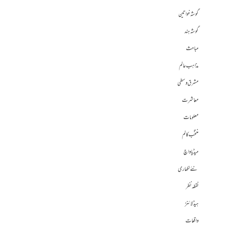
گوشہ خواتین
گوشہ ہند
مباحث
مذاہب عالم
مشرق وسطی
معاشرت
معلومات
منتخب کالم
میڈیا واچ
نئے لکھاری
نقطہ نظر
ہیڈلائنز
واقعات