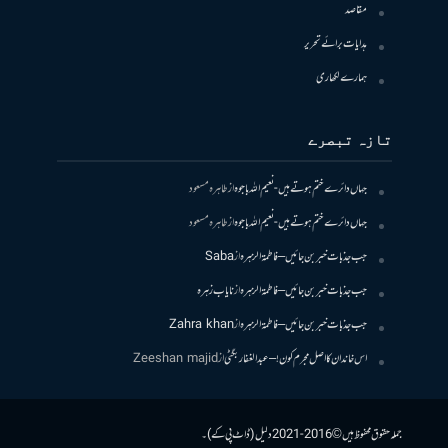
مقاصد
ہدایات برائے تحریر
ہمارے لکھاری
تازہ تبصرے
جہاں دائرے ختم ہوتے ہیں- نعیم اللہ باجوہ
از
طاہرہ مسعود
جہاں دائرے ختم ہوتے ہیں- نعیم اللہ باجوہ
از
طاہرہ مسعود
جب جذبات خبر بن جائیں – فاطمۃالزہرہ
از
Saba
جب جذبات خبر بن جائیں – فاطمۃالزہرہ
از
نایاب زہرہ
جب جذبات خبر بن جائیں – فاطمۃالزہرہ
از
Zahra khan
اس خاندان کا اصل مجرم کون! – عبدالغفار بگٹی
از
Zeeshan majid
جملہ حقوق محفوظ ہیں © 2016-2021 دلیل (ڈاٹ پی کے)۔