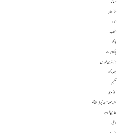
افسانہ
افغانستان
الحاد
انتخاب
بلاگز
پاکستانیات
تازہ ترین خبریں
تبصرہ کتب
تعلیم
ٹیکنالوجی
خطبہ جمعہ مسجد نبوی ﷺ
دفاع پاکستان
دلیل