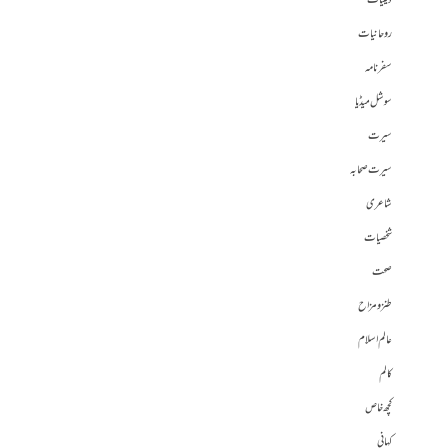
دینیات
روحانیات
سفرنامہ
سوشل میڈیا
سیرت
سیرت صحابہ
شاعری
شخصیات
صحت
طنز و مزاح
عالم اسلام
کالم
کچھ خاص
کہانی