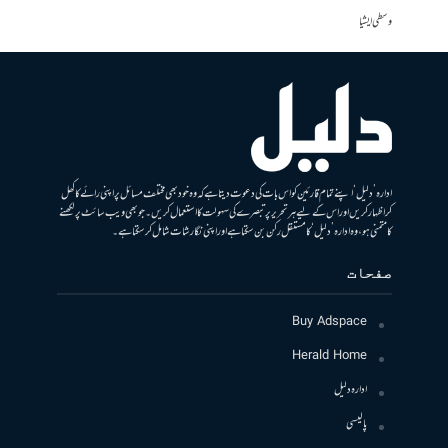
وسطی ایشیا
ادارہ ’دلیل‘ اپنے تمام قارئین کو اس بات کی دعوت دیتا ہے کہ وہ خود بھی مختلف مسائل پر اپنی رائے کا کھل
کر اظہار کریں اور اس کے لیے ہر تحریر پر تبصرے کی سہولت کا استعمال کریں۔ جو بھی ویب سائٹ پر لکھنے
کا متمنی ہو، وہ ادارہ ’دلیل‘ کا مستقل رکن بن سکتا ہے اور اپنی نگارشات شامل کرسکتا ہے۔
صفحات
Buy Adspace
Herald Home
ادارہ دلیل
پالیسی