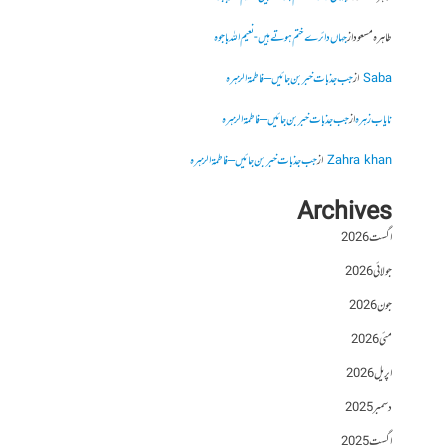
طاہرہ مسعود
از
جہاں دائرے ختم ہوتے ہیں- نعیم اللہ باجوہ
Saba
از
جب جذبات خبر بن جائیں – فاطمۃالزہرہ
نایاب زہرہ
از
جب جذبات خبر بن جائیں – فاطمۃالزہرہ
Zahra khan
از
جب جذبات خبر بن جائیں – فاطمۃالزہرہ
Archives
اگست 2026
جولائی 2026
جون 2026
مئی 2026
اپریل 2026
دسمبر 2025
اگست 2025