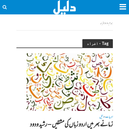
ہوم
<<
افراد
Tag - افراد
ادبیات
دلیل
•
زمانے بھر میں اردو زباں کی مشقیں – رشید ودود