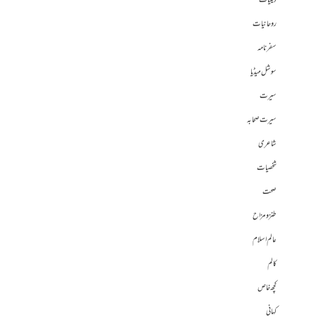
دینیات
روحانیات
سفرنامہ
سوشل میڈیا
سیرت
سیرت صحابہ
شاعری
شخصیات
صحت
طنز و مزاح
عالم اسلام
کالم
کچھ خاص
کہانی