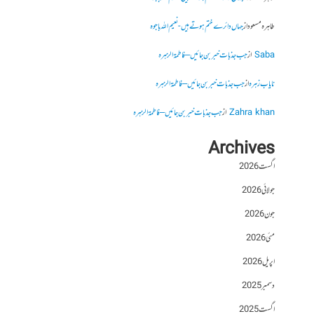
طاہرہ مسعود
از
جہاں دائرے ختم ہوتے ہیں- نعیم اللہ باجوہ
Saba
از
جب جذبات خبر بن جائیں – فاطمۃالزہرہ
نایاب زہرہ
از
جب جذبات خبر بن جائیں – فاطمۃالزہرہ
Zahra khan
از
جب جذبات خبر بن جائیں – فاطمۃالزہرہ
Archives
اگست 2026
جولائی 2026
جون 2026
مئی 2026
اپریل 2026
دسمبر 2025
اگست 2025