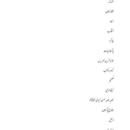
افسانہ
افغانستان
الحاد
انتخاب
بلاگز
پاکستانیات
تازہ ترین خبریں
تبصرہ کتب
تعلیم
ٹیکنالوجی
خطبہ جمعہ مسجد نبوی ﷺ
دفاع پاکستان
دلیل