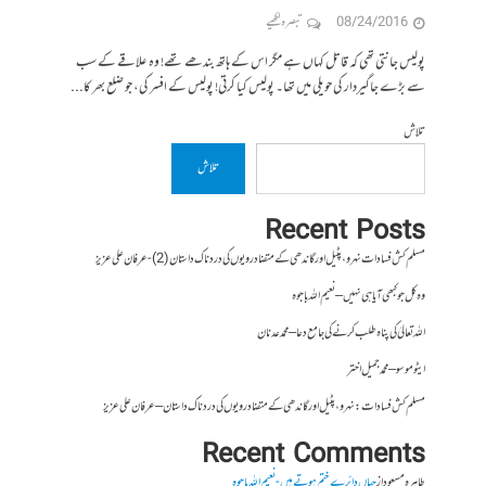
08/24/2016
تبصرہ لکھیے
پولیس جانتی تھی کہ قاتل کہاں ہے مگر اس کے ہاتھ بندھے تھے! وہ علاقے کے سب
سے بڑے جاگیردار کی حویلی میں تھا۔ پولیس کیا کرتی! پولیس کے افسر کی، جو ضلع بھر کا...
تلاش
تلاش
Recent Posts
مسلم کش فسادات نہرو، پٹیل اور گاندھی کے متضاد رویوں کی درد ناک داستان (2)- عرفان علی عزیز
وہ کل جو کبھی آیا ہی نہیں – نعیم اللہ باجوہ
اللہ تعالیٰ کی پناہ طلب کرنے کی جامع دعا – محمد عدنان
ایٹوموسو – محمد جمیل اختر
مسلم کش فسادات : نہرو، پٹیل اور گاندھی کے متضاد رویوں کی درد ناک داستان – عرفان علی عزیز
Recent Comments
طاہرہ مسعود
از
جہاں دائرے ختم ہوتے ہیں- نعیم اللہ باجوہ