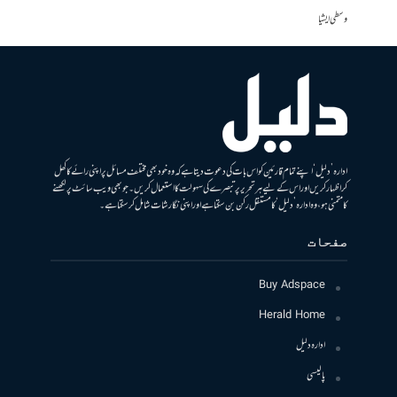
وسطی ایشیا
ادارہ ’دلیل‘ اپنے تمام قارئین کو اس بات کی دعوت دیتا ہے کہ وہ خود بھی مختلف مسائل پر اپنی رائے کا کھل
کر اظہار کریں اور اس کے لیے ہر تحریر پر تبصرے کی سہولت کا استعمال کریں۔ جو بھی ویب سائٹ پر لکھنے
کا متمنی ہو، وہ ادارہ ’دلیل‘ کا مستقل رکن بن سکتا ہے اور اپنی نگارشات شامل کرسکتا ہے۔
صفحات
Buy Adspace
Herald Home
ادارہ دلیل
پالیسی