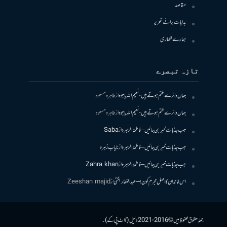
مقاصد
ہدایات برائے تحریر
ہمارے لکھاری
تازہ تبصرے
جہاں دائرے ختم ہوتے ہیں- نعیم اللہ باجوہ
از
طاہرہ مسعود
جہاں دائرے ختم ہوتے ہیں- نعیم اللہ باجوہ
از
طاہرہ مسعود
جب جذبات خبر بن جائیں – فاطمۃالزہرہ
از
Saba
جب جذبات خبر بن جائیں – فاطمۃالزہرہ
از
نایاب زہرہ
جب جذبات خبر بن جائیں – فاطمۃالزہرہ
از
Zahra khan
اس خاندان کا اصل مجرم کون! – عبدالغفار بگٹی
از
Zeeshan majid
جملہ حقوق محفوظ ہیں © 2016-2021 دلیل (ڈاٹ پی کے)۔