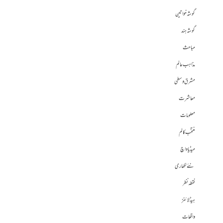
گوشہ خواتین
گوشہ ہند
مباحث
مذاہب عالم
مشرق وسطی
معاشرت
معلومات
منتخب کالم
میڈیا واچ
نئے لکھاری
نقطہ نظر
ہیڈلائنز
واقعات