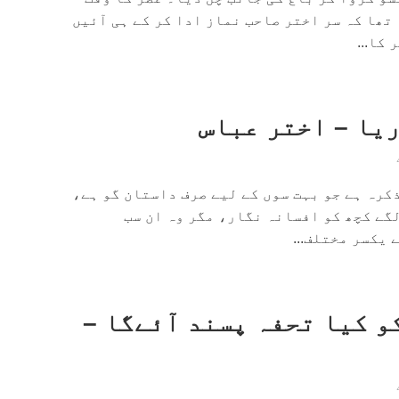
تھا کہ سر اختر صاحب نماز ادا کر کے ہی آئیں
کا...
کرہ ہے جو بہت سوں کے لیے صرف داستان گو ہے،
گے کچھ کو افسانہ نگار، مگر وہ ان سب
یکسر مختلف...
و کیا تحفہ پسند آئےگا –