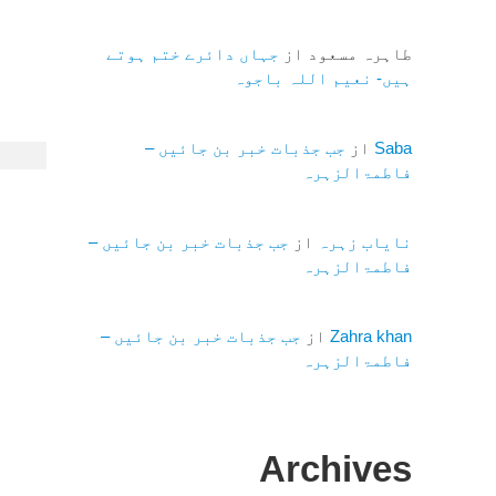
طاہرہ مسعود
از
جہاں دائرے ختم ہوتے
ہیں- نعیم اللہ باجوہ
Saba
از
جب جذبات خبر بن جائیں –
فاطمۃالزہرہ
نایاب زہرہ
از
جب جذبات خبر بن جائیں –
فاطمۃالزہرہ
Zahra khan
از
جب جذبات خبر بن جائیں –
فاطمۃالزہرہ
Archives