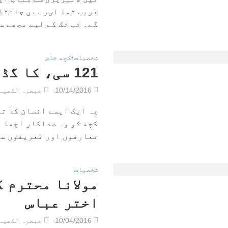
قریب تھا اور میں جانتا 
گے۔ تب تک کے لیے مجھے سر 
شخصیات
•
کچھ خاص
121 سی، کا گڈریا – اختر عباس
10/14/2016
تبصرہ لکھیے
یہ ایک ایسے انسان کا تذ
کچھ کو وہ صداکار اچھا ل
تعارفوں اور تعریفوں سے 
شخصیات
مولانا محترم ک
اختر عباس
10/04/2016
تبصرہ لکھیے