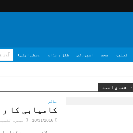
تعلیم
صحت
اسپورٹس
طنز و مزاح
وسطی ایشیا
بلاگز
کامیابی کا را
10/31/2016
تبصرہ لکھیے
میں لائبریری سے کتاب ای