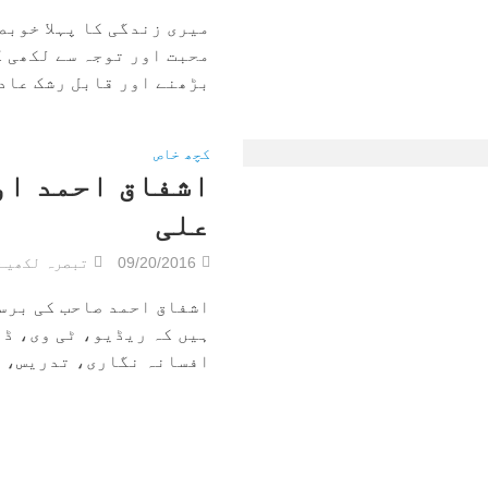
میری زندگی کا پہلا خوبصو
محبت اور توجہ سے لکھی ک
بڑھنے اور قابل رشک عادت
کچھ خاص
اشفاق احمد او
علی
09/20/2016
تبصرہ لکھیے
اشفاق احمد صاحب کی برسی
ہیں کہ ریڈیو، ٹی وی، ڈ
افسانہ نگاری، تدریس، لغ