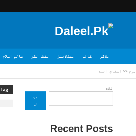
بلاگز
کالم
ہیڈلائنز
نقطہ نظر
عالم اسلام
ہوم
<<
اشفاق احمد
تلاش
Tag - اشفاق احمد
تلا
ش
Recent Posts