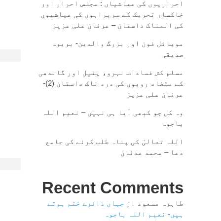
احراریوں کی عیاشیاں : مجلس احرار اور
خاکسار تحریک کے سربراہوں کی عیاشیوں
کی المناک داستان – عرفان علی عزیز
موبائل فون اور بزرگ والدین- بریرہ
صدیقی
مسلم کش فسادات نہرو، پٹیل اور گاندھی
کے متضاد رویوں کی درد ناک داستان (2)-
عرفان علی عزیز
وہ کل جو کبھی آیا ہی نہیں – نعیم اللہ
باجوہ
اللہ تعالیٰ کی پناہ طلب کرنے کی جامع
دعا – محمد عدنان
Recent Comments
طاہرہ مسعود
از
جہاں دائرے ختم ہوتے
ہیں- نعیم اللہ باجوہ