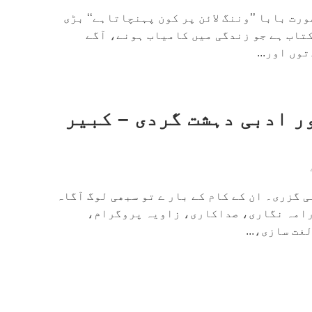
رت بابا ’’وننگ لائن پر کون پہنچاتاہے‘‘ بڑی
تاب ہے جو زندگی میں کامیاب ہونے، آگے
وں اور...
ر ادبی دہشت گردی – کبیر
 گزری۔ ان کے کام کے بار ے تو سبھی لوگ آگاہ
رامہ نگاری، صداکاری، زاویہ پروگرام،
ت سازی،...