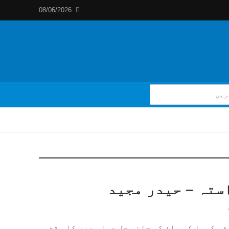
08/06/2026
ستہ – حیدر مجید
شو کروا کر باغ کی جانب چل دیا۔ عصر کا وقت