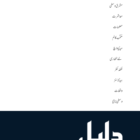
مشرق وسطی
معاشرت
معلومات
منتخب کالم
میڈیا واچ
نئے لکھاری
نقطہ نظر
ہیڈلائنز
واقعات
وسطی ایشیا