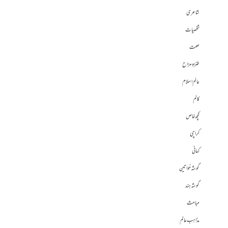
شاعری
شخصیات
صحت
طنز و مزاح
عالم اسلام
کالم
کچھ خاص
کراچی
کہانی
گوشہ خواتین
گوشہ ہند
مباحث
مذاہب عالم