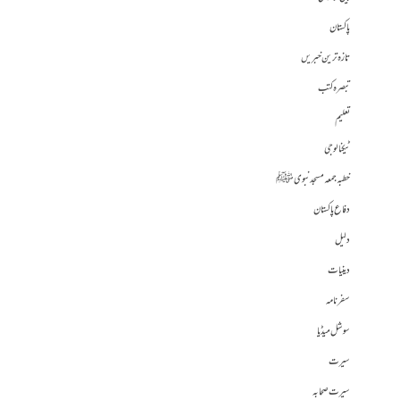
پاکستان
تازہ ترین خبریں
تبصرہ کتب
تعلیم
ٹیکنالوجی
خطبہ جمعہ مسجد نبوی ﷺ
دفاع پاکستان
دلیل
دینیات
سفرنامہ
سوشل میڈیا
سیرت
سیرت صحابہ