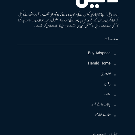
ادارہ ’دلیل‘ اپنے تمام قارئین کو اس بات کی دعوت دیتا ہے کہ وہ خود بھی مختلف مسائل پر اپنی رائے کا کھل
کر اظہار کریں اور اس کے لیے ہر تحریر پر تبصرے کی سہولت کا استعمال کریں۔ جو بھی ویب سائٹ پر لکھنے
کا متمنی ہو، وہ ادارہ ’دلیل‘ کا مستقل رکن بن سکتا ہے اور اپنی نگارشات شامل کرسکتا ہے۔
صفحات
Buy Adspace
Herald Home
ادارہ دلیل
پالیسی
مقاصد
ہدایات برائے تحریر
ہمارے لکھاری
تازہ تبصرے