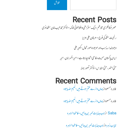
تلاش
Recent Posts
عصرِ نو کا فکری تلاطم: ایک سقراطی و افلاطونی محاکمہ – ڈاکٹر محمد طیب خان سنگھانوی
رنجیت سنگھ کی فوج – عرفان علی عزیز
وجودِ خدا، مذہب اور موجودہ صورتحال- کبیر علی
ایران پاکستان سمیت دفاعی اتحاد چاہتا ہے – میر افسر امان،میر
حتی النصر ، حتی القدس – ڈاکٹر تصور بھٹہ
Recent Comments
طاہرہ مسعود
از
جہاں دائرے ختم ہوتے ہیں- نعیم اللہ باجوہ
طاہرہ مسعود
از
جہاں دائرے ختم ہوتے ہیں- نعیم اللہ باجوہ
Saba
از
جب جذبات خبر بن جائیں – فاطمۃالزہرہ
نایاب زہرہ
از
جب جذبات خبر بن جائیں – فاطمۃالزہرہ