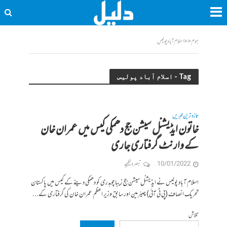
ہوم
<<
اسلام آباد پولیس
Tag - اسلام آباد پولیس
تازہ ترین خبریں
خاتون ایڈیشنل سیشن جج دھمکی کیس میں عمران خان
کے وارنٹ گرفتاری جاری
10/01/2022
تبصرہ لکھیے
اسلام آباد پولیس نے ایڈیشنل سیشن جج زیبا چوہدری کو دھمکی دینے کے کیس میں پاکستان
تحریک انصاف (پی ٹی آئی) چیئرمین اور سابق وزیر اعظم عمران خان کی گرفتاری کے...
تلاش