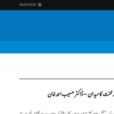
08/09/2026
محنت کا میدان – ڈاکٹر حسیب احمد خان
 میں ایک مستقل ربط اور تعلق موجود ہے اور یہ تینوں حلقے ایک دوسرے سے نکلتے ہیں لیکن جب ہم