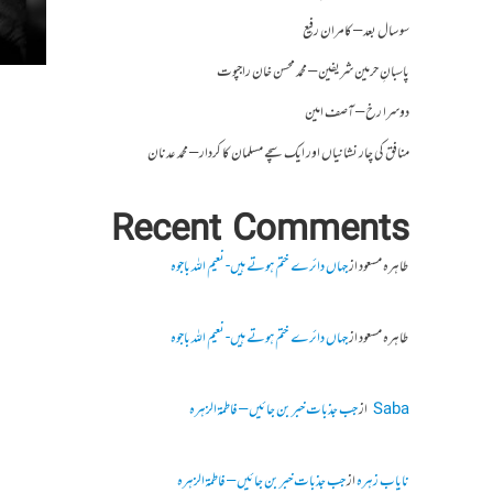
سو سال بعد – کامران رفیع
پاسبانِ حرمین شریفین – محمد محسن خان راجپوت
دوسرا رخ – آصف امین
منافق کی چار نشانیاں اور ایک سچے مسلمان کا کردار – محمد عدنان
Recent Comments
طاہرہ مسعود
از
جہاں دائرے ختم ہوتے ہیں- نعیم اللہ باجوہ
طاہرہ مسعود
از
جہاں دائرے ختم ہوتے ہیں- نعیم اللہ باجوہ
Saba
از
جب جذبات خبر بن جائیں – فاطمۃالزہرہ
نایاب زہرہ
از
جب جذبات خبر بن جائیں – فاطمۃالزہرہ