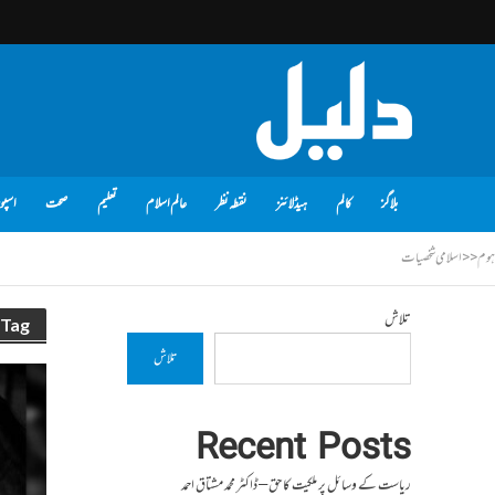
بلاگز
کالم
ہیڈلائنز
نقطہ نظر
عالم اسلام
تعلیم
صحت
اسپو
ہوم
<<
اسلامی شخصیات
تلاش
Tag - اسلامی شخصیات
تلاش
Recent Posts
ریاست کے وسائل پر ملکیت کا حق – ڈاکٹر محمد مشتاق احمد