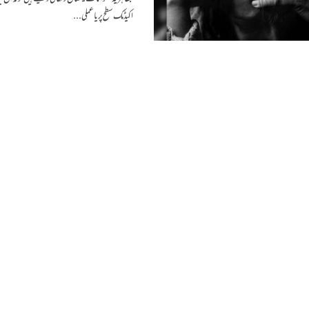
اکیڈمک سطح پر یا عملی...