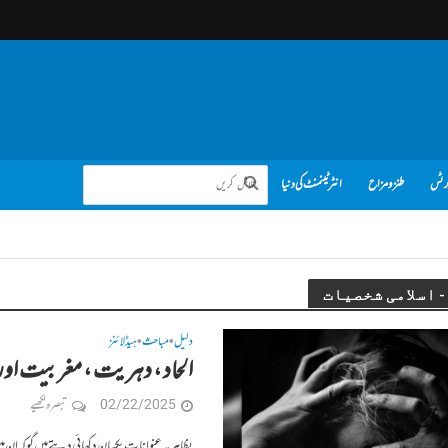
رٹس
طنز و مزاح
انٹرٹینمنٹ کی دنیا
دلیل
مباحث
ہیڈلائنز
•
•
الحاد ، دہریت ، مغربیت اور 
02/22/2025
تبصرہ لکھیے
بظاہر یہ عنوانات یکسان دکھائی دیتے ہیں گو کہ ان