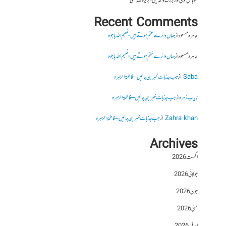
موبائل فون اور بزرگ والدین- بریرہ صدیقی
Recent Comments
طاہرہ مسعود
از
جہاں دائرے ختم ہوتے ہیں- نعیم اللہ باجوہ
طاہرہ مسعود
از
جہاں دائرے ختم ہوتے ہیں- نعیم اللہ باجوہ
Saba
از
جب جذبات خبر بن جائیں – فاطمۃالزہرہ
نایاب زہرہ
از
جب جذبات خبر بن جائیں – فاطمۃالزہرہ
Zahra khan
از
جب جذبات خبر بن جائیں – فاطمۃالزہرہ
Archives
اگست 2026
جولائی 2026
جون 2026
مئی 2026