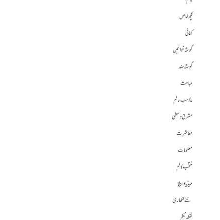
کالم
کچھ خاص
کہانی
گوشہ خواتین
گوشہ ہند
مباحث
مذاہب عالم
مشرق وسطی
معاشرت
معلومات
منتخب کالم
میڈیا واچ
نئے لکھاری
نقطہ نظر