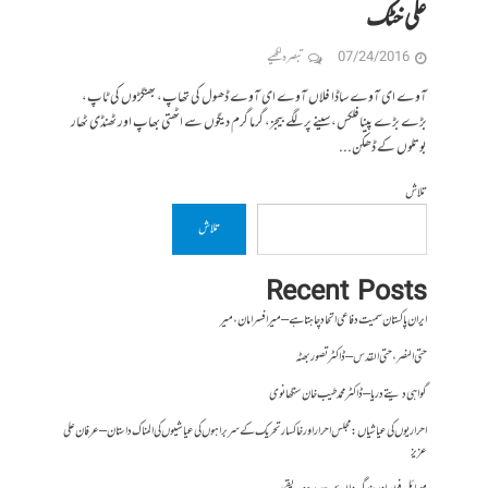
علی خٹک
07/24/2016
تبصرہ لکھیے
آوے ای آوے ساڈا فلاں آوے ای آوے ڈھول کی تھاپ، بھنگڑوں کی ٹاپ،
بڑے بڑے پینافلکس، سینے پر لگے بیجز، گرما گرم دیگوں سے اٹھتی بھاپ اور ٹھنڈی ٹھار
بوتلوں کے ڈھکن...
تلاش
تلاش
Recent Posts
ایران پاکستان سمیت دفاعی اتحاد چاہتا ہے – میر افسر امان،میر
حتی النصر ، حتی القدس – ڈاکٹر تصور بھٹہ
گواہی دیتے دریا – ڈاکٹر محمد طیب خان سنگھانوی
احراریوں کی عیاشیاں : مجلس احرار اور خاکسار تحریک کے سربراہوں کی عیاشیوں کی المناک داستان – عرفان علی
عزیز