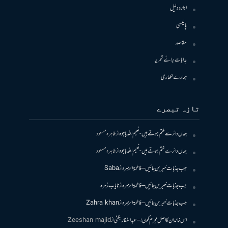
ادارہ دلیل
پالیسی
مقاصد
ہدایات برائے تحریر
ہمارے لکھاری
تازہ تبصرے
جہاں دائرے ختم ہوتے ہیں- نعیم اللہ باجوہ
از
طاہرہ مسعود
جہاں دائرے ختم ہوتے ہیں- نعیم اللہ باجوہ
از
طاہرہ مسعود
جب جذبات خبر بن جائیں – فاطمۃالزہرہ
از
Saba
جب جذبات خبر بن جائیں – فاطمۃالزہرہ
از
نایاب زہرہ
جب جذبات خبر بن جائیں – فاطمۃالزہرہ
از
Zahra khan
اس خاندان کا اصل مجرم کون! – عبدالغفار بگٹی
از
Zeeshan majid