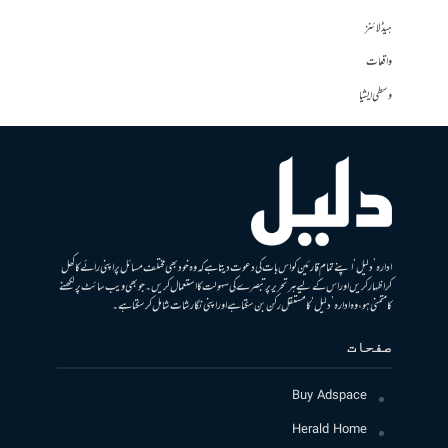
ہیڈلائنز
واقعات
وسطی ایشیا
ادارہ ’دلیل‘ اپنے تمام قارئین کو اس بات کی دعوت دیتا ہے کہ وہ خود بھی مختلف مسائل پر اپنی رائے کا کھل
کر اظہار کریں اور اس کے لیے ہر تحریر پر تبصرے کی سہولت کا استعمال کریں۔ جو بھی ویب سائٹ پر لکھنے
کا متمنی ہو، وہ ادارہ ’دلیل‘ کا مستقل رکن بن سکتا ہے اور اپنی نگارشات شامل کرسکتا ہے۔
صفحات
Buy Adspace
Herald Home