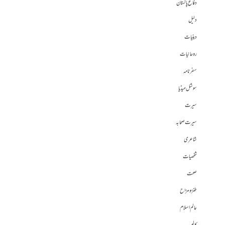
دفاع پاکستان
دلیل
دینیات
روحانیات
سفرنامہ
سوشل میڈیا
سیرت
سیرت صحابہ
شاعری
شخصیات
صحت
طنز و مزاح
عالم اسلام