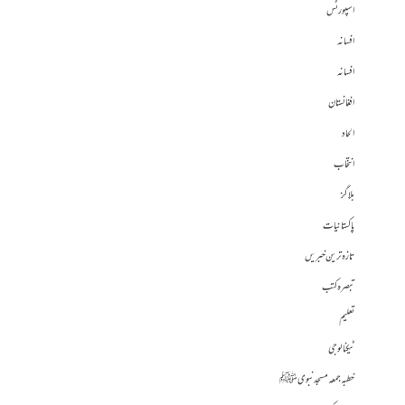
اسپورٹس
افسانہ
افسانہ
افغانستان
الحاد
انتخاب
بلاگز
پاکستانیات
تازہ ترین خبریں
تبصرہ کتب
تعلیم
ٹیکنالوجی
خطبہ جمعہ مسجد نبوی ﷺ