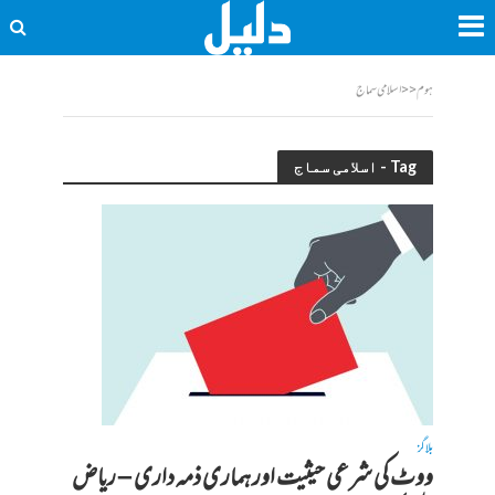
ہوم
<<
اسلامی سماج
Tag - اسلامی سماج
بلاگز
ووٹ کی شرعی حیثیت اور ہماری ذمہ داری – ریاض