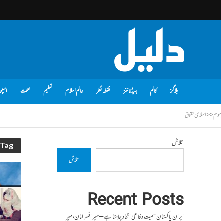
بلاگز
کالم
ہیڈلائنز
نقطہ نظر
عالم اسلام
تعلیم
صحت
اسپو
ہوم
<<
اسلامی حقوق
تلاش
Tag - اسلامی حقوق
تلاش
Recent Posts
ایران پاکستان سمیت دفاعی اتحاد چاہتا ہے – میر افسر امان،میر