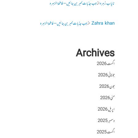
نایاب زہرہ
از
جب جذبات خبر بن جائیں – فاطمۃالزہرہ
Zahra khan
از
جب جذبات خبر بن جائیں – فاطمۃالزہرہ
Archives
اگست 2026
جولائی 2026
جون 2026
مئی 2026
اپریل 2026
دسمبر 2025
اگست 2025