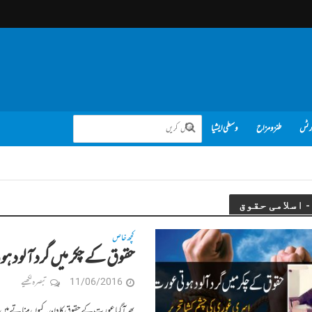
رٹس
طنز و مزاح
وسطی ایشیا
کچھ خاص
حقوق کے چکر میں گرد آلود
11/06/2016
تبصرہ لکھیے
پھر آگیا عورت کے حقوق کا دن۔ کیوں مناتے ہیں اس 