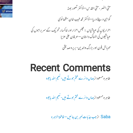
حتی النصر ، حتی القدس – ڈاکٹر تصور بھٹہ
گواہی دیتے دریا – ڈاکٹر محمد طیب خان سنگھانوی
احراریوں کی عیاشیاں : مجلس احرار اور خاکسار تحریک کے سربراہوں کی
عیاشیوں کی المناک داستان – عرفان علی عزیز
موبائل فون اور بزرگ والدین- بریرہ صدیقی
Recent Comments
طاہرہ مسعود
از
جہاں دائرے ختم ہوتے ہیں- نعیم اللہ باجوہ
طاہرہ مسعود
از
جہاں دائرے ختم ہوتے ہیں- نعیم اللہ باجوہ
Saba
از
جب جذبات خبر بن جائیں – فاطمۃالزہرہ