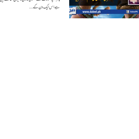
ہے اس ایک دن کے...