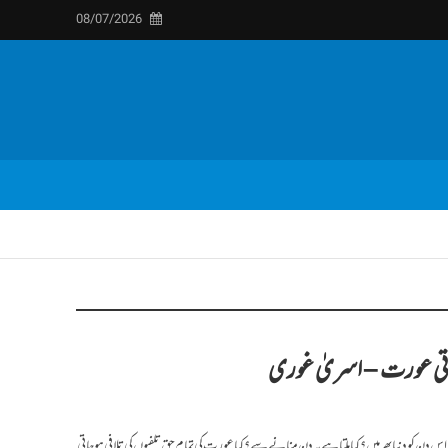
08/07/2026
 ہوتی عورت – اسریٰ غوری
دن کو دنیا بھر میں؟ کیا ملتا ہے یہ دن منانے سے؟ کیا عورت کی تمام حق تلفیوں کی تلافی ہوجاتی