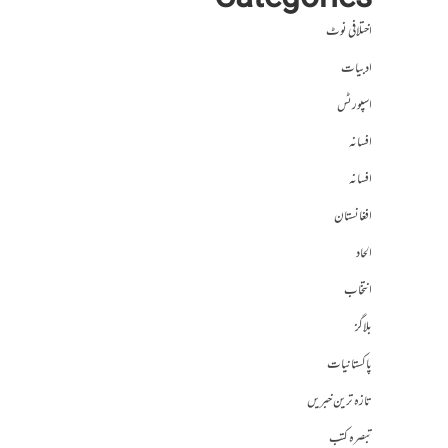
Categories
اختلافی نوٹ
ادبیات
اسپورٹس
افسانہ
افسانہ
افغانستان
الحاد
انتخاب
بلاگز
پاکستانیات
تازہ ترین خبریں
تبصرہ کتب