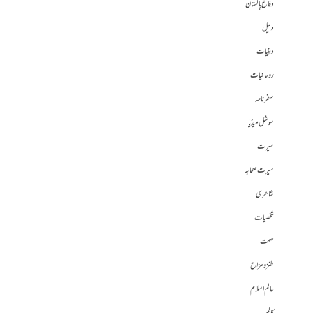
دفاع پاکستان
دلیل
دینیات
روحانیات
سفرنامہ
سوشل میڈیا
سیرت
سیرت صحابہ
شاعری
شخصیات
صحت
طنز و مزاح
عالم اسلام