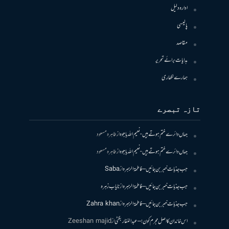
ادارہ دلیل
پالیسی
مقاصد
ہدایات برائے تحریر
ہمارے لکھاری
تازہ تبصرے
جہاں دائرے ختم ہوتے ہیں- نعیم اللہ باجوہ
از
طاہرہ مسعود
جہاں دائرے ختم ہوتے ہیں- نعیم اللہ باجوہ
از
طاہرہ مسعود
جب جذبات خبر بن جائیں – فاطمۃالزہرہ
از
Saba
جب جذبات خبر بن جائیں – فاطمۃالزہرہ
از
نایاب زہرہ
جب جذبات خبر بن جائیں – فاطمۃالزہرہ
از
Zahra khan
اس خاندان کا اصل مجرم کون! – عبدالغفار بگٹی
از
Zeeshan majid