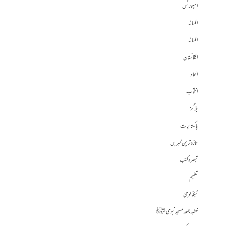
اسپورٹس
افسانہ
افسانہ
افغانستان
الحاد
انتخاب
بلاگز
پاکستانیات
تازہ ترین خبریں
تبصرہ کتب
تعلیم
ٹیکنالوجی
خطبہ جمعہ مسجد نبوی ﷺ