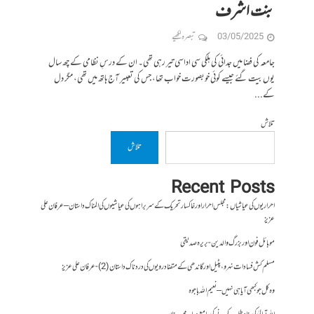
بنت اشرف
03/05/2025
تبصرہ لکھیے
جامعہ کی فضا میں جدائی کی ہلکی سی اداسی تیر رہی تھی۔ ان کے درسِ نظامی کے چھ سال
یوں بیت گئے جیسے کوئی خوبصورت خواب تھا، جس کی تعبیر آج ہاتھ میں تھی، مگر دل
کے...
تلاش
تلاش
Recent Posts
احراریوں کی عیاشیاں : مجلس احرار اور خاکسار تحریک کے سربراہوں کی عیاشیوں کی المناک داستان – عرفان علی
عزیز
موبائل فون اور بزرگ والدین- بریرہ صدیقی
مسلم کش فسادات نہرو، پٹیل اور گاندھی کے متضاد رویوں کی درد ناک داستان (2)- عرفان علی عزیز
وہ کل جو کبھی آیا ہی نہیں – نعیم اللہ باجوہ