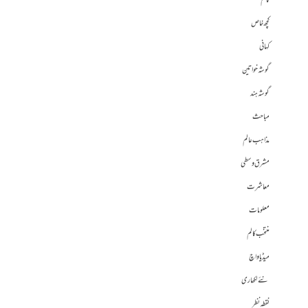
کالم
کچھ خاص
کہانی
گوشہ خواتین
گوشہ ہند
مباحث
مذاہب عالم
مشرق وسطی
معاشرت
معلومات
منتخب کالم
میڈیا واچ
نئے لکھاری
نقطہ نظر