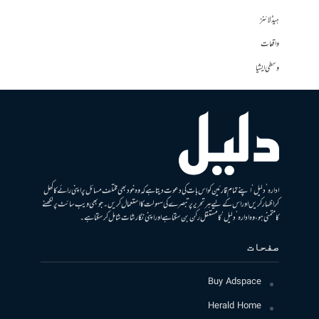
ہیڈلائنز
واقعات
وسطی ایشیا
ادارہ ’دلیل‘ اپنے تمام قارئین کو اس بات کی دعوت دیتا ہے کہ وہ خود بھی مختلف مسائل پر اپنی رائے کا کھل
کر اظہار کریں اور اس کے لیے ہر تحریر پر تبصرے کی سہولت کا استعمال کریں۔ جو بھی ویب سائٹ پر لکھنے
کا متمنی ہو، وہ ادارہ ’دلیل‘ کا مستقل رکن بن سکتا ہے اور اپنی نگارشات شامل کرسکتا ہے۔
صفحات
Buy Adspace
Herald Home