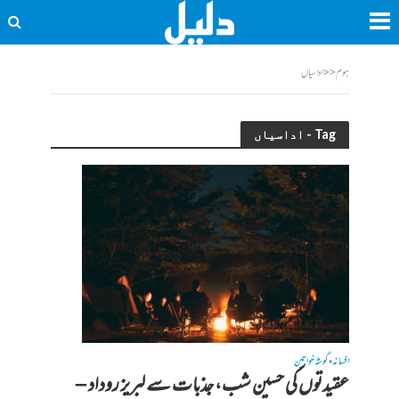
ہوم
<<
اداسیاں
Tag - اداسیاں
افسانہ
گوشہ خواتین
•
عقیدتوں کی حسین شب، جذبات سے لبریز روداد –