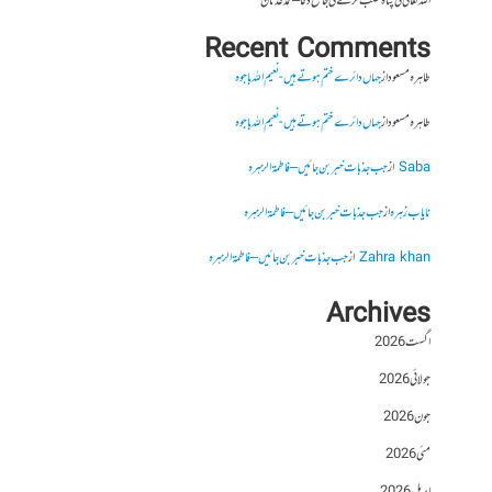
اللہ تعالیٰ کی پناہ طلب کرنے کی جامع دعا – محمد عدنان
Recent Comments
طاہرہ مسعود
از
جہاں دائرے ختم ہوتے ہیں- نعیم اللہ باجوہ
طاہرہ مسعود
از
جہاں دائرے ختم ہوتے ہیں- نعیم اللہ باجوہ
Saba
از
جب جذبات خبر بن جائیں – فاطمۃالزہرہ
نایاب زہرہ
از
جب جذبات خبر بن جائیں – فاطمۃالزہرہ
Zahra khan
از
جب جذبات خبر بن جائیں – فاطمۃالزہرہ
Archives
اگست 2026
جولائی 2026
جون 2026
مئی 2026