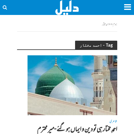
ہوم
<<
احمد مختار
Tag - احمد مختار
شاعری
احمدِ مختار ہی تو دین و ایماں ہو گئے -میر محترم