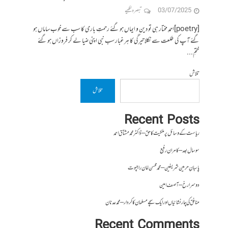
03/07/2025
تبصرہ لکھیے
[poetry]احمدِ مختار ہی تو دین و ایماں ہو گئے رحمتِ باری کا سب سے خوب ساماں ہو
گئے آپ کی طلعت سے نکلا تیرگی کا ہر غبار سب نبی اپنی ضیا لے کر فروزاں ہو گئے
ختمِ...
تلاش
تلاش
Recent Posts
ریاست کے وسائل پر ملکیت کا حق – ڈاکٹر محمد مشتاق احمد
سو سال بعد – کامران رفیع
پاسبانِ حرمین شریفین – محمد محسن خان راجپوت
دوسرا رخ – آصف امین
منافق کی چار نشانیاں اور ایک سچے مسلمان کا کردار – محمد عدنان
Recent Comments