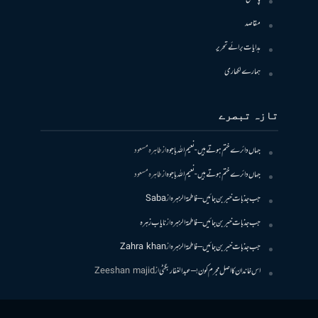
مقاصد
ہدایات برائے تحریر
ہمارے لکھاری
تازہ تبصرے
جہاں دائرے ختم ہوتے ہیں- نعیم اللہ باجوہ
از
طاہرہ مسعود
جہاں دائرے ختم ہوتے ہیں- نعیم اللہ باجوہ
از
طاہرہ مسعود
جب جذبات خبر بن جائیں – فاطمۃالزہرہ
از
Saba
جب جذبات خبر بن جائیں – فاطمۃالزہرہ
از
نایاب زہرہ
جب جذبات خبر بن جائیں – فاطمۃالزہرہ
از
Zahra khan
اس خاندان کا اصل مجرم کون! – عبدالغفار بگٹی
از
Zeeshan majid