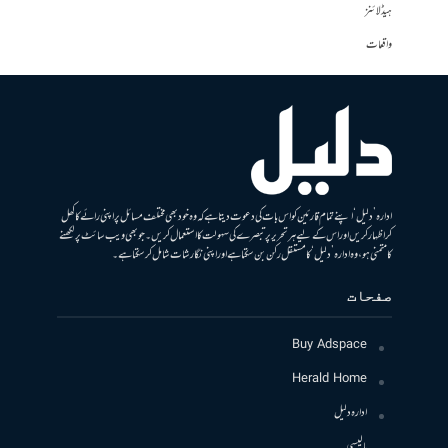
ہیڈلائنز
واقعات
ادارہ ’دلیل‘ اپنے تمام قارئین کو اس بات کی دعوت دیتا ہے کہ وہ خود بھی مختلف مسائل پر اپنی رائے کا کھل
کر اظہار کریں اور اس کے لیے ہر تحریر پر تبصرے کی سہولت کا استعمال کریں۔ جو بھی ویب سائٹ پر لکھنے
کا متمنی ہو، وہ ادارہ ’دلیل‘ کا مستقل رکن بن سکتا ہے اور اپنی نگارشات شامل کرسکتا ہے۔
صفحات
Buy Adspace
Herald Home
ادارہ دلیل
پالیسی