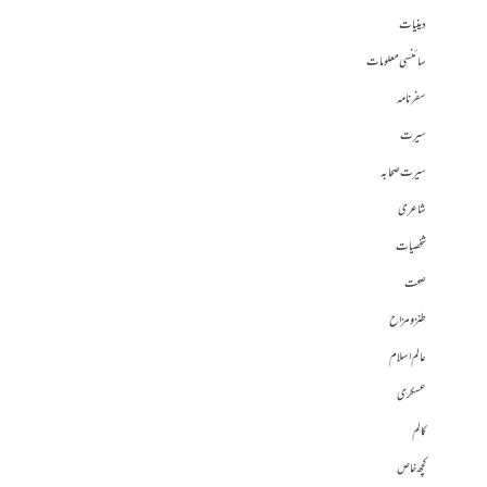
دینیات
سائنسی معلومات
سفرنامہ
سیرت
سیرت صحابہ
شاعری
شخصیات
صحت
طنز و مزاح
عالم اسلام
عسکری
کالم
کچھ خاص