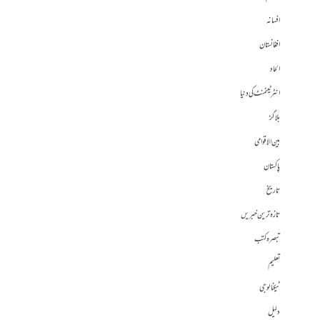
افسانہ
افغانستان
الحاد
انٹرٹینمنٹ کی دنیا
بلاگز
بین الاقوامی
پاکستان
تاریخ
تازہ ترین خبریں
تبصرہ کتب
تعلیم
ٹیکنالوجی
دلیل