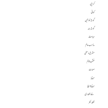
کراچی
کہانی
گوشہ خواتین
گوشہ ہند
مباحث
مذاہب عالم
مشرق وسطی
منتخب کالم
مہمات
میڈیا
میڈیا واچ
نئے لکھاری
نقطہ نظر