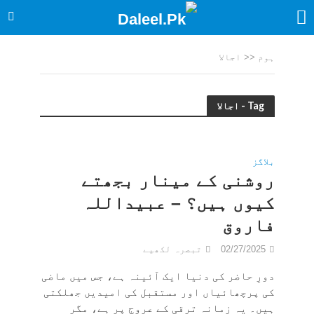
ہوم
<<
اجالا
Tag - اجالا
بلاگز
روشنی کے مینار بجھتے
کیوں ہیں؟ – عبیداللہ
فاروق
02/27/2025
تبصرہ لکھیے
دورِ حاضر کی دنیا ایک آئینہ ہے، جس میں ماضی
کی پرچھائیاں اور مستقبل کی امیدیں جھلکتی
ہیں۔ یہ زمانہ ترقی کے عروج پر ہے، مگر