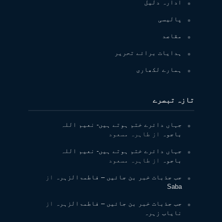
ادارہ دلیل
پالیسی
مقاصد
ہدایات برائے تحریر
ہمارے لکھاری
تازہ تبصرے
جہاں دائرے ختم ہوتے ہیں- نعیم اللہ
باجوہ
از
طاہرہ مسعود
جہاں دائرے ختم ہوتے ہیں- نعیم اللہ
باجوہ
از
طاہرہ مسعود
جب جذبات خبر بن جائیں – فاطمۃالزہرہ
از
Saba
جب جذبات خبر بن جائیں – فاطمۃالزہرہ
از
نایاب زہرہ