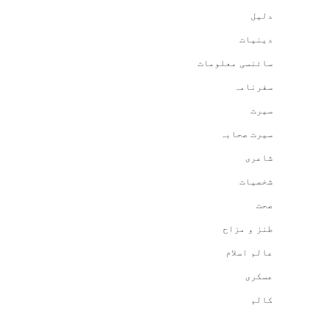
دلیل
دینیات
سائنسی معلومات
سفرنامہ
سیرت
سیرت صحابہ
شاعری
شخصیات
صحت
طنز و مزاح
عالم اسلام
عسکری
کالم