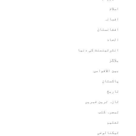
اسلام
افسانہ
افغانستان
الحاد
انٹرٹینمنٹ کی دنیا
بلاگز
بین الاقوامی
پاکستان
تاریخ
تازہ ترین خبریں
تبصرہ کتب
تعلیم
ٹیکنالوجی