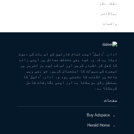
نقطہ نظر
ہیڈلائنز
واقعات
ادارہ ’دلیل‘ اپنے تمام قارئین کو اس بات کی دعوت
دیتا ہے کہ وہ خود بھی مختلف مسائل پر اپنی رائے
کا کھل کر اظہار کریں اور اس کے لیے ہر تحریر پر
تبصرے کی سہولت کا استعمال کریں۔ جو بھی ویب
سائٹ پر لکھنے کا متمنی ہو، وہ ادارہ ’دلیل‘ کا
مستقل رکن بن سکتا ہے اور اپنی نگارشات شامل
کرسکتا ہے۔
صفحات
Buy Adspace
Herald Home