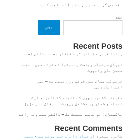
افسوس کی بات یہ ہے کہ انسانیت کے...
تلاش
تلاش
Recent Posts
ہمارا قومی داستان گو – ڈاکٹر محمد مشتاق احمد
نیپال سیکولر ریاست ہندوتوا کے نرغے میں – محمد
محسن خان راجپوت
ٹرمپ کے بیان میں کوئی وزن نہیں ہے – میر
افسرامان،میر
مقبوضہ کشمیر بچوں کے اغواء کا المیہ، ایک
اعداد و شمار پر مشتمل رپورٹ – عرفان علی عزیز
پاکستان : خواب سے حقیقت تک – ڈاکٹر سیف ولہ رائے
Recent Comments
طاہرہ مسعود
از
جہاں دائرے ختم ہوتے ہیں- نعیم