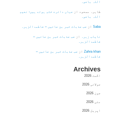
اللہ باجوہ
طاہرہ مسعود
از
جہاں دائرے ختم ہوتے ہیں- نعیم
اللہ باجوہ
Saba
از
جب جذبات خبر بن جائیں – فاطمۃالزہرہ
نایاب زہرہ
از
جب جذبات خبر بن جائیں –
فاطمۃالزہرہ
Zahra khan
از
جب جذبات خبر بن جائیں –
فاطمۃالزہرہ
Archives
اگست 2026
جولائی 2026
جون 2026
مئی 2026
اپریل 2026