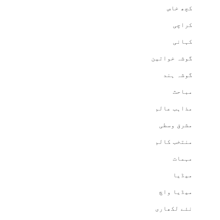
کچھ خاص
کراچی
کہانی
گوشہ خواتین
گوشہ ہند
مباحث
مذاہب عالم
مشرق وسطی
منتخب کالم
مہمات
میڈیا
میڈیا واچ
نئے لکھاری