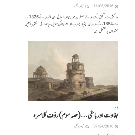
11/06/2016
تبصرہ لکھیے
مراکش سے تعلق رکھنے والے مسلمان مؤرخ اور سیلانی ابن بطوطہ نے 1325 ء
سے 1354ء کے دوران ایشیا، یورپ اور افریقا کی طویل سیاحت کی۔ تقریباً تین
عشروں پر مشتمل ابن...
کالم
بغاوت اور باغی…(حصہ سوم) رؤف کلاسرہ
07/24/2016
تبصرہ لکھیے