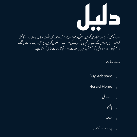
ادارہ ’دلیل‘ اپنے تمام قارئین کو اس بات کی دعوت دیتا ہے کہ وہ خود بھی مختلف مسائل پر اپنی رائے کا کھل
کر اظہار کریں اور اس کے لیے ہر تحریر پر تبصرے کی سہولت کا استعمال کریں۔ جو بھی ویب سائٹ پر لکھنے
کا متمنی ہو، وہ ادارہ ’دلیل‘ کا مستقل رکن بن سکتا ہے اور اپنی نگارشات شامل کرسکتا ہے۔
صفحات
Buy Adspace
Herald Home
ادارہ دلیل
پالیسی
مقاصد
ہدایات برائے تحریر