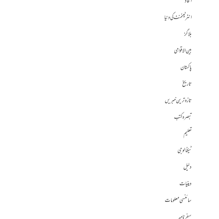
الحاد
انٹرٹینمنٹ کی دنیا
بلاگز
بین الاقوامی
پاکستان
تاریخ
تازہ ترین خبریں
تبصرہ کتب
تعلیم
ٹیکنالوجی
دلیل
دینیات
سائنسی معلومات
سفرنامہ