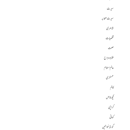
سیرت
سیرت صحابہ
شاعری
شخصیات
صحت
طنز و مزاح
عالم اسلام
عسکری
کالم
کچھ خاص
کراچی
کہانی
گوشہ خواتین