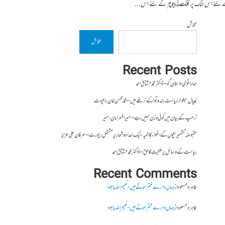
حصہ اول پڑھنے کے لئے اس لنک پر کلک کریں حصہ دوم کے لئے اس...
تلاش
تلاش
Recent Posts
ہمارا قومی داستان گو – ڈاکٹر محمد مشتاق احمد
نیپال سیکولر ریاست ہندوتوا کے نرغے میں – محمد محسن خان راجپوت
ٹرمپ کے بیان میں کوئی وزن نہیں ہے – میر افسرامان،میر
مقبوضہ کشمیر بچوں کے اغواء کا المیہ، ایک اعداد و شمار پر مشتمل رپورٹ – عرفان علی عزیز
ریاست کے وسائل پر ملکیت کا حق – ڈاکٹر محمد مشتاق احمد
Recent Comments
طاہرہ مسعود
از
جہاں دائرے ختم ہوتے ہیں- نعیم اللہ باجوہ
طاہرہ مسعود
از
جہاں دائرے ختم ہوتے ہیں- نعیم اللہ باجوہ