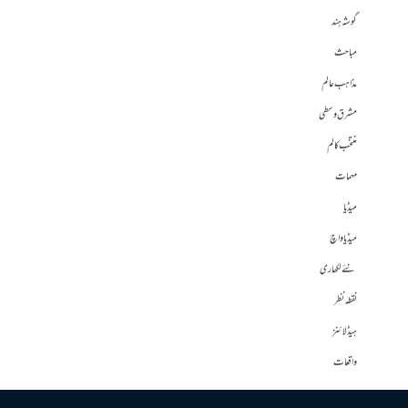
گوشہ ہند
مباحث
مذاہب عالم
مشرق وسطی
منتخب کالم
مہمات
میڈیا
میڈیا واچ
نئے لکھاری
نقطہ نظر
ہیڈلائنز
واقعات