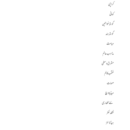
کراچی
کہانی
گوشہ خواتین
گوشہ ہند
مباحث
مذاہب عالم
مشرق وسطی
منتخب کالم
مہمات
میڈیا واچ
نئے لکھاری
نقطہ نظر
ہیڈلائنز