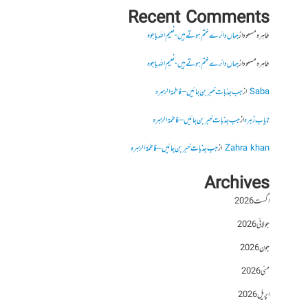
Recent Comments
طاہرہ مسعود
از
جہاں دائرے ختم ہوتے ہیں- نعیم اللہ باجوہ
طاہرہ مسعود
از
جہاں دائرے ختم ہوتے ہیں- نعیم اللہ باجوہ
Saba
از
جب جذبات خبر بن جائیں – فاطمۃالزہرہ
نایاب زہرہ
از
جب جذبات خبر بن جائیں – فاطمۃالزہرہ
Zahra khan
از
جب جذبات خبر بن جائیں – فاطمۃالزہرہ
Archives
اگست 2026
جولائی 2026
جون 2026
مئی 2026
اپریل 2026