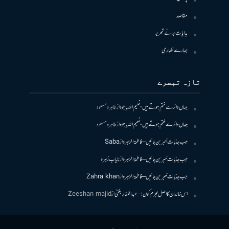
مقاصد
ہدایات برائے تحریر
ہمارے لکھاری
تازہ تبصرے
جہاں دائرے ختم ہوتے ہیں- نعیم اللہ باجوہ
از
طاہرہ مسعود
جہاں دائرے ختم ہوتے ہیں- نعیم اللہ باجوہ
از
طاہرہ مسعود
جب جذبات خبر بن جائیں – فاطمۃالزہرہ
از
Saba
جب جذبات خبر بن جائیں – فاطمۃالزہرہ
از
نایاب زہرہ
جب جذبات خبر بن جائیں – فاطمۃالزہرہ
از
Zahra khan
اس خاندان کا اصل مجرم کون! – عبدالغفار بگٹی
از
Zeeshan majid