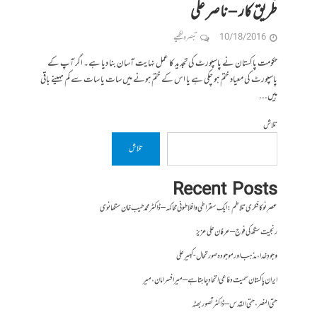
طریق کار – ناصر علی
10/18/2016
تبصرہ لکھیے
حکومت پاکستان نے پاسپورٹ کی تجدید کا عمل نہایت آسان بنا دیا ہے۔ اگر آپ کے
پاسپورٹ کی معیاد ختم ہو چکی ہے یا اس کے ختم ہونے میں سات یا سات سے کم مہینے باقی
ہیں...
تلاش
تلاش
Recent Posts
عصرِ نو کا فکری تلاطم: ایک سقراطی و افلاطونی محاکمہ – ڈاکٹر محمد طیب خان سنگھانوی
رنجیت سنگھ کی فوج – عرفان علی عزیز
وجودِ خدا، مذہب اور موجودہ صورتحال- کبیر علی
ایران پاکستان سمیت دفاعی اتحاد چاہتا ہے – میر افسر امان،میر
حتی النصر ، حتی القدس – ڈاکٹر تصور بھٹہ