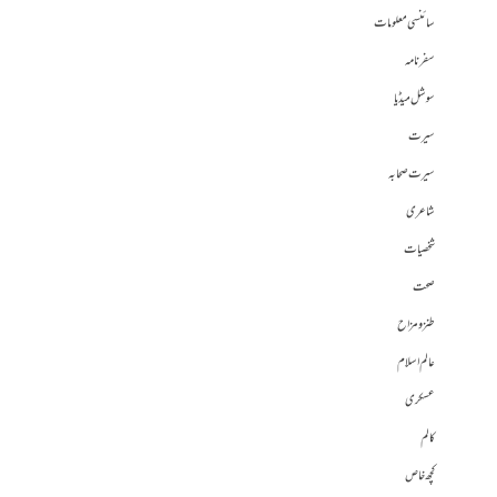
سائنسی معلومات
سفرنامہ
سوشل میڈیا
سیرت
سیرت صحابہ
شاعری
شخصیات
صحت
طنز و مزاح
عالم اسلام
عسکری
کالم
کچھ خاص