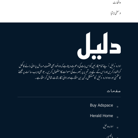
واقعات
وسطی ایشیا
ادارہ ’دلیل‘ اپنے تمام قارئین کو اس بات کی دعوت دیتا ہے کہ وہ خود بھی مختلف مسائل پر اپنی رائے کا کھل
کر اظہار کریں اور اس کے لیے ہر تحریر پر تبصرے کی سہولت کا استعمال کریں۔ جو بھی ویب سائٹ پر لکھنے
کا متمنی ہو، وہ ادارہ ’دلیل‘ کا مستقل رکن بن سکتا ہے اور اپنی نگارشات شامل کرسکتا ہے۔
صفحات
Buy Adspace
Herald Home
ادارہ دلیل
پالیسی