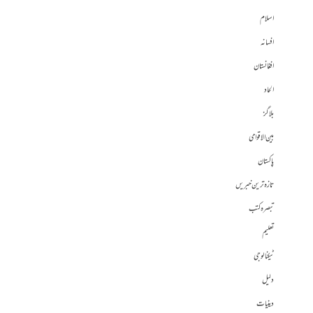
اسلام
افسانہ
افغانستان
الحاد
بلاگز
بین الاقوامی
پاکستان
تازہ ترین خبریں
تبصرہ کتب
تعلیم
ٹیکنالوجی
دلیل
دینیات