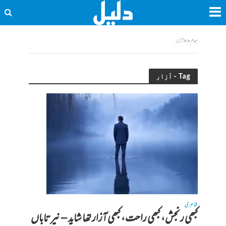
ہوم
<<
آزار
Tag - آزار
شاعری
کبھی رنجش، کبھی راحت، کبھی آزار تھا شاید – نیر تاباں