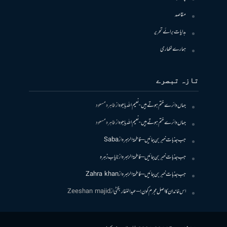
مقاصد
ہدایات برائے تحریر
ہمارے لکھاری
تازہ تبصرے
جہاں دائرے ختم ہوتے ہیں- نعیم اللہ باجوہ
از
طاہرہ مسعود
جہاں دائرے ختم ہوتے ہیں- نعیم اللہ باجوہ
از
طاہرہ مسعود
جب جذبات خبر بن جائیں – فاطمۃالزہرہ
از
Saba
جب جذبات خبر بن جائیں – فاطمۃالزہرہ
از
نایاب زہرہ
جب جذبات خبر بن جائیں – فاطمۃالزہرہ
از
Zahra khan
اس خاندان کا اصل مجرم کون! – عبدالغفار بگٹی
از
Zeeshan majid