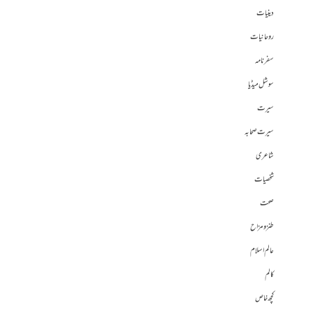
دینیات
روحانیات
سفرنامہ
سوشل میڈیا
سیرت
سیرت صحابہ
شاعری
شخصیات
صحت
طنز و مزاح
عالم اسلام
کالم
کچھ خاص