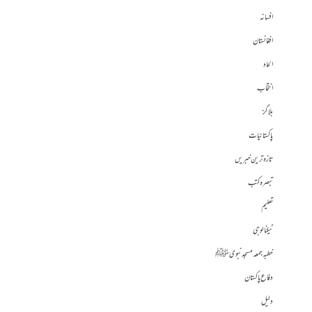
افسانہ
افغانستان
الحاد
انتخاب
بلاگز
پاکستانیات
تازہ ترین خبریں
تبصرہ کتب
تعلیم
ٹیکنالوجی
خطبہ جمعہ مسجد نبوی ﷺ
دفاع پاکستان
دلیل