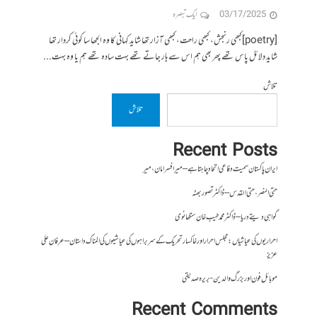
03/17/2025
ایک تبصرہ
[poetry]کبھی رنجش، کبھی راحت، کبھی آزار تھا شاید کہانی کا وہ الجھا سا کوئی کردار تھا
شاید دلائل پاس تھے پھر بھی ہم اس سے ہار جاتے تھے بہت سادہ تھے ہم یا وہ بہت...
تلاش
تلاش
Recent Posts
ایران پاکستان سمیت دفاعی اتحاد چاہتا ہے – میر افسر امان،میر
حتی النصر ، حتی القدس – ڈاکٹر تصور بھٹہ
گواہی دیتے دریا – ڈاکٹر محمد طیب خان سنگھانوی
احراریوں کی عیاشیاں : مجلس احرار اور خاکسار تحریک کے سربراہوں کی عیاشیوں کی المناک داستان – عرفان علی
عزیز
موبائل فون اور بزرگ والدین- بریرہ صدیقی
Recent Comments