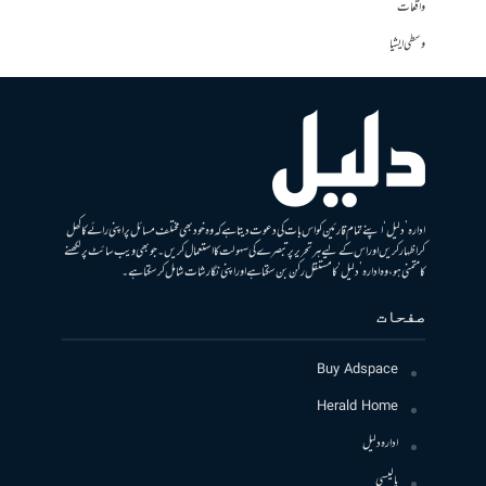
واقعات
وسطی ایشیا
ادارہ ’دلیل‘ اپنے تمام قارئین کو اس بات کی دعوت دیتا ہے کہ وہ خود بھی مختلف مسائل پر اپنی رائے کا کھل
کر اظہار کریں اور اس کے لیے ہر تحریر پر تبصرے کی سہولت کا استعمال کریں۔ جو بھی ویب سائٹ پر لکھنے
کا متمنی ہو، وہ ادارہ ’دلیل‘ کا مستقل رکن بن سکتا ہے اور اپنی نگارشات شامل کرسکتا ہے۔
صفحات
Buy Adspace
Herald Home
ادارہ دلیل
پالیسی