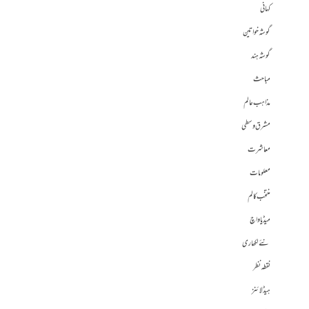
کہانی
گوشہ خواتین
گوشہ ہند
مباحث
مذاہب عالم
مشرق وسطی
معاشرت
معلومات
منتخب کالم
میڈیا واچ
نئے لکھاری
نقطہ نظر
ہیڈلائنز