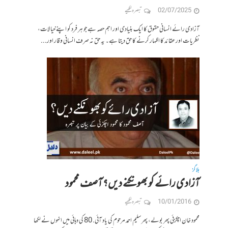
02/07/2025
تبصرہ لکھیے
آزادی رائے انسانی حقوق کا ایک بنیادی اور اہم حصہ ہے جو ہر فرد کو اپنے خیالات،
نظریات اور عقائد کا اظہار کرنے کا حق دیتا ہے۔ یہ حق نہ صرف انسانی وقار اور...
بلاگز
آزادی رائے کو بھونکنے دیں؟ آصف محمود
10/01/2016
تبصرہ لکھیے
محمود خان اچکزئی پھر بولے، پھر سلیم احمد مرحوم کی یاد آئی. 80 کی دہائی میں انہوں نے لکھا