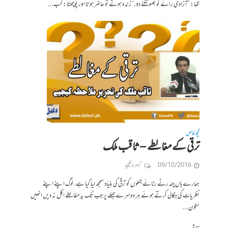
تھا: ”آزادی رائے کو بھونکنے دو.“ زندہ ہوتے تو حاضر ہوتا اور پوچھتا: کب...
کچھ خاص
ترقی کے مغالطے – ثاقب ملک
09/10/2016
تبصرہ لکھیے
ہمارے ہاں چند رٹے رٹائے جملوں کو ترقی کی بنیاد سمجھ لیا گیا ہے. لوگ اپنے اپنے
نظریات کی جگالی کرتے ہوئے ہر دوسرے جملے پر جب تک یہ مغالطے اگل نہ دیں انھیں
سکون...