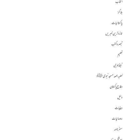
انتخاب
بلاگز
پاکستانیات
تازہ ترین خبریں
تبصرہ کتب
تعلیم
ٹیکنالوجی
خطبہ جمعہ مسجد نبوی ﷺ
دفاع پاکستان
دلیل
دینیات
روحانیات
سفرنامہ