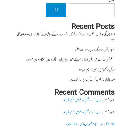
تلاش
تلاش
Recent Posts
احراریوں کی عیاشیاں : مجلس احرار اور خاکسار تحریک کے سربراہوں کی عیاشیوں کی المناک داستان – عرفان علی
عزیز
موبائل فون اور بزرگ والدین- بریرہ صدیقی
مسلم کش فسادات نہرو، پٹیل اور گاندھی کے متضاد رویوں کی درد ناک داستان (2)- عرفان علی عزیز
وہ کل جو کبھی آیا ہی نہیں – نعیم اللہ باجوہ
اللہ تعالیٰ کی پناہ طلب کرنے کی جامع دعا – محمد عدنان
Recent Comments
طاہرہ مسعود
از
جہاں دائرے ختم ہوتے ہیں- نعیم اللہ باجوہ
طاہرہ مسعود
از
جہاں دائرے ختم ہوتے ہیں- نعیم اللہ باجوہ
Saba
از
جب جذبات خبر بن جائیں – فاطمۃالزہرہ