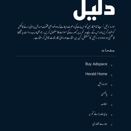
ادارہ ’دلیل‘ اپنے تمام قارئین کو اس بات کی دعوت دیتا ہے کہ وہ خود بھی مختلف مسائل پر اپنی رائے کا کھل
کر اظہار کریں اور اس کے لیے ہر تحریر پر تبصرے کی سہولت کا استعمال کریں۔ جو بھی ویب سائٹ پر لکھنے
کا متمنی ہو، وہ ادارہ ’دلیل‘ کا مستقل رکن بن سکتا ہے اور اپنی نگارشات شامل کرسکتا ہے۔
صفحات
Buy Adspace
Herald Home
ادارہ دلیل
پالیسی
مقاصد
ہدایات برائے تحریر
ہمارے لکھاری