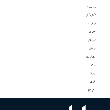
مذاہب عالم
مشرق وسطی
معاشرت
معلومات
منتخب کالم
میڈیا واچ
نئے لکھاری
نقطہ نظر
ہیڈلائنز
واقعات
وسطی ایشیا