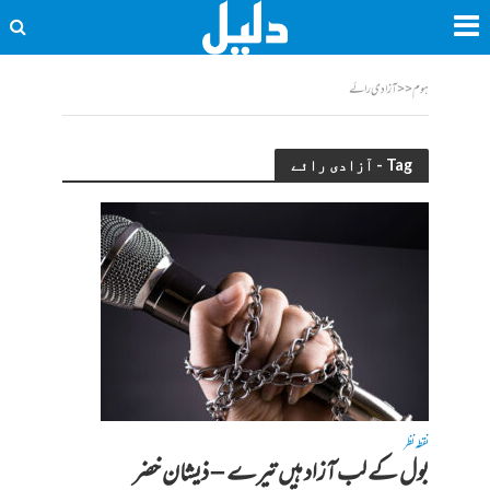
ہوم
<<
آزادی رائے
Tag - آزادی رائے
نقطہ نظر
بول کے لب آزاد ہیں تیرے – ذیشان خضر