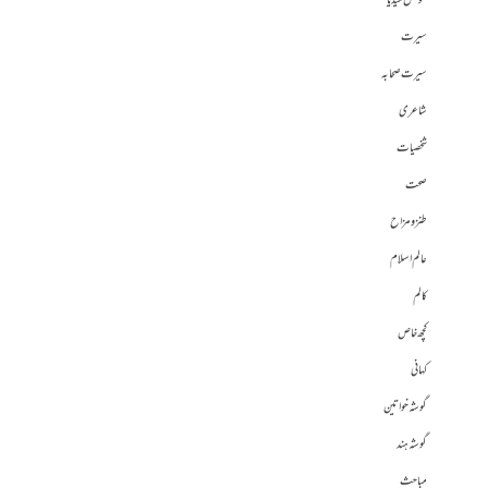
سوشل میڈیا
سیرت
سیرت صحابہ
شاعری
شخصیات
صحت
طنز و مزاح
عالم اسلام
کالم
کچھ خاص
کہانی
گوشہ خواتین
گوشہ ہند
مباحث