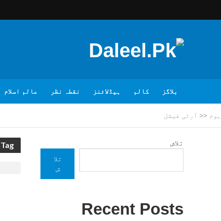
بلاگز
کالم
ہیڈلائنز
نقطہ نظر
عالم اسلام
ہوم
<<
آرٹی فیشل
تلاش
Tag - آرٹی فیشل
تلا
ش
Recent Posts