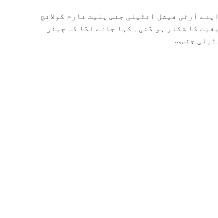
پنے آرٹی فیشل انٹیلی جنس پلیٹ فارم کولانچ
فیت کا شکار ہو گئی۔ کہا جانے لگا کہ چینی
یلی جنس...