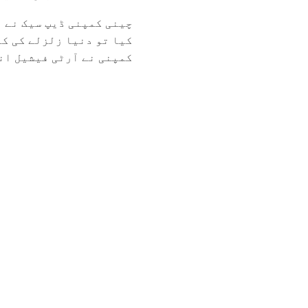
چینی کمپنی ڈیپ سیک نے ا
کیا تو دنیا زلزلے کی کی
کمپنی نے آرٹی فیشیل انٹ