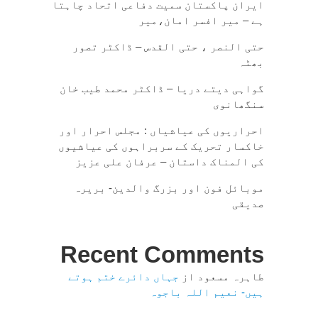
ایران پاکستان سمیت دفاعی اتحاد چاہتا
ہے – میر افسر امان،میر
حتی النصر ، حتی القدس – ڈاکٹر تصور
بھٹہ
گواہی دیتے دریا – ڈاکٹر محمد طیب خان
سنگھانوی
احراریوں کی عیاشیاں : مجلس احرار اور
خاکسار تحریک کے سربراہوں کی عیاشیوں
کی المناک داستان – عرفان علی عزیز
موبائل فون اور بزرگ والدین- بریرہ
صدیقی
Recent Comments
طاہرہ مسعود
از
جہاں دائرے ختم ہوتے
ہیں- نعیم اللہ باجوہ