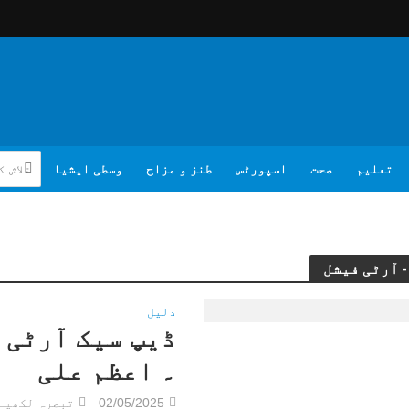
تعلیم
صحت
اسپورٹس
طنز و مزاح
وسطی ایشیا
دلیل
ڈیپ سیک آرٹی 
۔ اعظم علی
02/05/2025
تبصرہ لکھیے