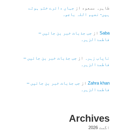
طاہرہ مسعود
از
جہاں دائرے ختم ہوتے
ہیں- نعیم اللہ باجوہ
Saba
از
جب جذبات خبر بن جائیں –
فاطمۃالزہرہ
نایاب زہرہ
از
جب جذبات خبر بن جائیں –
فاطمۃالزہرہ
Zahra khan
از
جب جذبات خبر بن جائیں –
فاطمۃالزہرہ
Archives
اگست 2026