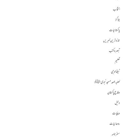
انتخاب
بلاگز
پاکستانیات
تازہ ترین خبریں
تبصرہ کتب
تعلیم
ٹیکنالوجی
خطبہ جمعہ مسجد نبوی ﷺ
دفاع پاکستان
دلیل
دینیات
روحانیات
سفرنامہ