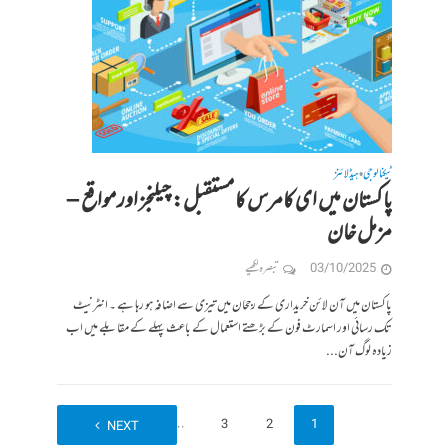
ٹیکنالوجی
ہیڈلائنز
•
پاکستان میں ای کامرس کا مستقبل: چیلنجز اور مواقع –
مزمل خان
03/10/2025
تبصرہ لکھیے
پاکستان میں آن لائن خریداری کے رجحان میں تیزی سے اضافہ ہو رہا ہے ۔ انٹرنیٹ
تک رسائی اور اسمارٹ فون کے بڑھتے استعمال کے باعث پہلے کے مقابلے میں اب
زیادہ لوگ آن...
5
…
3
2
1
NEXT