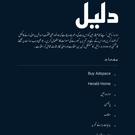
ادارہ ’دلیل‘ اپنے تمام قارئین کو اس بات کی دعوت دیتا ہے کہ وہ خود بھی مختلف مسائل پر اپنی رائے کا کھل
کر اظہار کریں اور اس کے لیے ہر تحریر پر تبصرے کی سہولت کا استعمال کریں۔ جو بھی ویب سائٹ پر لکھنے
کا متمنی ہو، وہ ادارہ ’دلیل‘ کا مستقل رکن بن سکتا ہے اور اپنی نگارشات شامل کرسکتا ہے۔
صفحات
Buy Adspace
Herald Home
ادارہ دلیل
پالیسی
مقاصد
ہدایات برائے تحریر