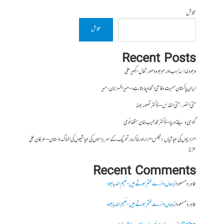
تلاش
تلاش
Recent Posts
وجودِ خدا، مذہب اور موجودہ صورتحال- کبیر علی
ایران پاکستان سمیت دفاعی اتحاد چاہتا ہے – میر افسر امان،میر
حتی النصر ، حتی القدس – ڈاکٹر تصور بھٹہ
گواہی دیتے دریا – ڈاکٹر محمد طیب خان سنگھانوی
احراریوں کی عیاشیاں : مجلس احرار اور خاکسار تحریک کے سربراہوں کی عیاشیوں کی المناک داستان – عرفان علی
عزیز
Recent Comments
طاہرہ مسعود
از
جہاں دائرے ختم ہوتے ہیں- نعیم اللہ باجوہ
طاہرہ مسعود
از
جہاں دائرے ختم ہوتے ہیں- نعیم اللہ باجوہ