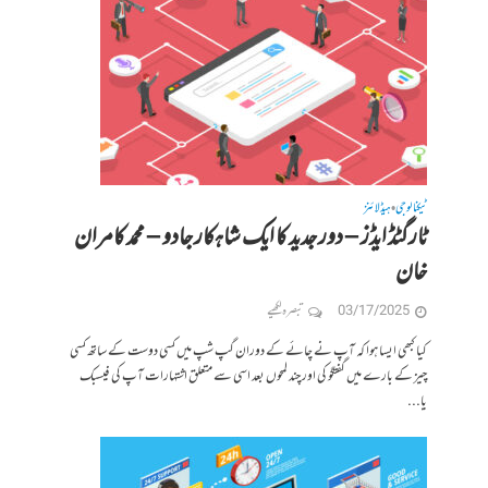
ٹیکنالوجی
ہیڈلائنز
•
ٹارگٹڈ ایڈز – دور جدید کا ایک شاہکار جادو – محمد کامران
خان
03/17/2025
تبصرہ لکھیے
کیا کبھی ایسا ہوا کہ آپ نے چائے کے دوران گپ شپ میں کسی دوست کے ساتھ کسی
چیز کے بارے میں گفتگو کی اور چند لمحوں بعد اسی سے متعلق اشتہارات آپ کی فیسبک
یا...