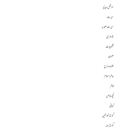
سوشل میڈیا
سیرت
سیرت صحابہ
شاعری
شخصیات
صحت
طنز و مزاح
عالم اسلام
کالم
کچھ خاص
کہانی
گوشہ خواتین
گوشہ ہند