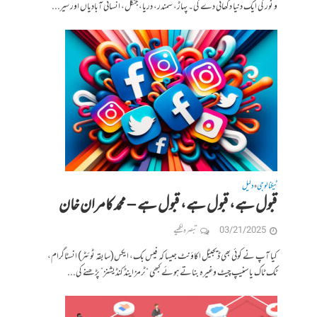
و نور کی ایک دنیا دکھائی دے گی۔ پہاڑ، سمندر، دریا، جنگل، انسانی آبادیاں اور سیر...
ٹیکنالوجی
دلیل
•
قبول ہے، قبول ہے، قبول ہے – محمد کامران خان
03/21/2025
تبصرہ لکھیے
کیا آپ نے کوئی بھی ڈیجیٹل اکاؤنٹ جیسا کہ فیس بک، ایکس(سابقہ ٹوئٹر) انسٹاگرام،
ٹک ٹاک یا سنیپ چیٹ وغیرہ بناتے ہوئے کبھی “ٹرمز اینڈ کنڈیشنز” پڑھنے کی...