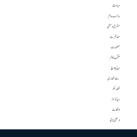
مباحث
مذاہب عالم
مشرق وسطی
معاشرت
معلومات
منتخب کالم
میڈیا واچ
نئے لکھاری
نقطہ نظر
ہیڈلائنز
واقعات
وسطی ایشیا