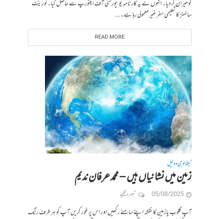
کو حیران کر دیا۔ انہوں نے یہ کارنامہ یونیورسٹی آف اینٹورپ سے حاصل کیا۔ لورینٹ
سائمنز کا تعلیمی سفر غیر معمولی رہا ہے۔...
READ MORE
ٹیکنالوجی
دلیل
•
زمین میں نشانیاں ہیں – محمد عرفان ندیم
05/08/2025
تبصرہ لکھیے
آپ گلوب یازمین کا نقشہ اپنے سامنے رکھیں اور اس پر غور کریں آپ کو ہر طرف رنگ