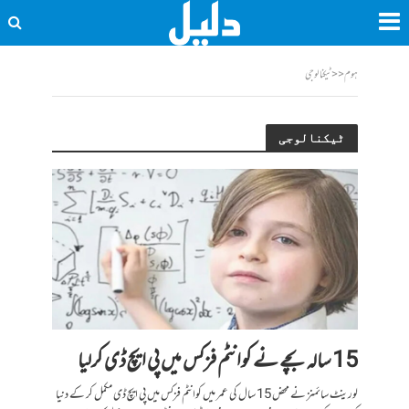
ہوم
<<
ٹیکنالوجی
ٹیکنالوجی
15 سالہ بچے نے کوانٹم فزکس میں پی ایچ ڈی کرلیا
لورینٹ سائمنز نے محض 15 سال کی عمر میں کوانٹم فزکس میں پی ایچ ڈی مکمل کر کے دنیا