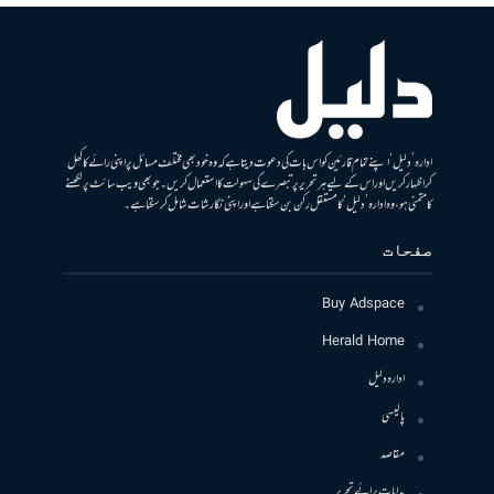
ادارہ ’دلیل‘ اپنے تمام قارئین کو اس بات کی دعوت دیتا ہے کہ وہ خود بھی مختلف مسائل پر اپنی رائے کا کھل
کر اظہار کریں اور اس کے لیے ہر تحریر پر تبصرے کی سہولت کا استعمال کریں۔ جو بھی ویب سائٹ پر لکھنے
کا متمنی ہو، وہ ادارہ ’دلیل‘ کا مستقل رکن بن سکتا ہے اور اپنی نگارشات شامل کرسکتا ہے۔
صفحات
Buy Adspace
Herald Home
ادارہ دلیل
پالیسی
مقاصد
ہدایات برائے تحریر