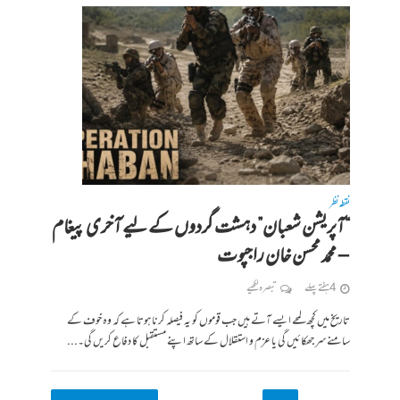
نقطہ نظر
“آپریشن شعبان” دہشت گردوں کے لیے آخری پیغام
– محمد محسن خان راجپوت
4 ہفتے پہلے
تبصرہ لکھیے
تاریخ میں کچھ لمحے ایسے آتے ہیں جب قوموں کو یہ فیصلہ کرنا ہوتا ہے کہ وہ خوف کے
سامنے سر جھکائیں گی یا عزم و استقلال کے ساتھ اپنے مستقبل کا دفاع کریں گی۔...