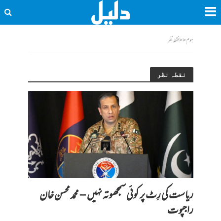
ہوم
<<
نقطہ نظر
نقطہ نظر
ریاست کی رِٹ پر کوئی سمجھوتہ نہیں – محمد محسن خان
راجپوت