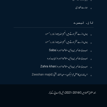
ہمارے لکھاری
تازہ تبصرے
جہاں دائرے ختم ہوتے ہیں- نعیم اللہ باجوہ
از
طاہرہ مسعود
جہاں دائرے ختم ہوتے ہیں- نعیم اللہ باجوہ
از
طاہرہ مسعود
جب جذبات خبر بن جائیں – فاطمۃالزہرہ
از
Saba
جب جذبات خبر بن جائیں – فاطمۃالزہرہ
از
نایاب زہرہ
جب جذبات خبر بن جائیں – فاطمۃالزہرہ
از
Zahra khan
اس خاندان کا اصل مجرم کون! – عبدالغفار بگٹی
از
Zeeshan majid
جملہ حقوق محفوظ ہیں © 2016-2021 دلیل (ڈاٹ پی کے)۔