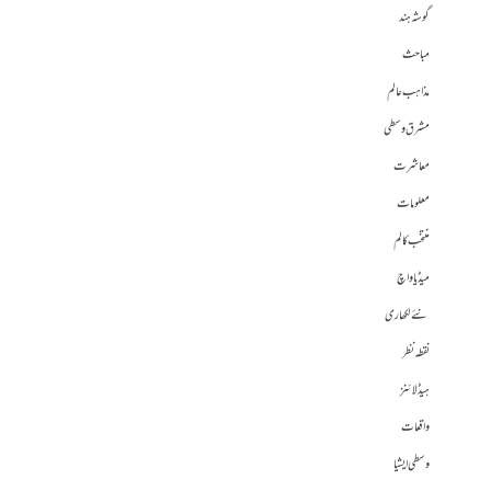
گوشہ ہند
مباحث
مذاہب عالم
مشرق وسطی
معاشرت
معلومات
منتخب کالم
میڈیا واچ
نئے لکھاری
نقطہ نظر
ہیڈلائنز
واقعات
وسطی ایشیا