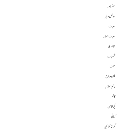
سفرنامہ
سوشل میڈیا
سیرت
سیرت صحابہ
شاعری
شخصیات
صحت
طنز و مزاح
عالم اسلام
کالم
کچھ خاص
کہانی
گوشہ خواتین