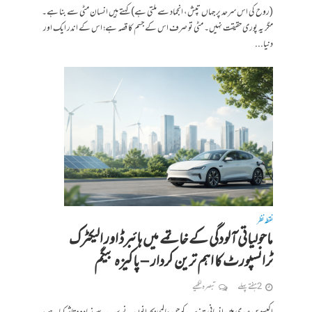
(روح کی اس سرحد پر جہاں تپش، انجماد سے ملتی ہے) کہتے ہیں انسان مٹی سے بنا ہے۔
مگر یہ پوری حقیقت نہیں۔ مٹی تو صرف اس کے جسم کا قصہ ہے؛ اس کے اندر ایک اور
دنیا...
نقطہ نظر
ماحولیاتی آلودگی کے خاتمے میں ہائبرڈ اور الیکٹرک
ٹرانسپورٹ کا اہم ترین کردار – پاکیزہ بیگم
2 ہفتے پہلے
تبصرہ لکھیے