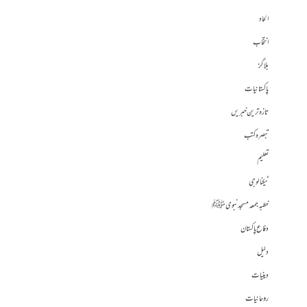
الحاد
انتخاب
بلاگز
پاکستانیات
تازہ ترین خبریں
تبصرہ کتب
تعلیم
ٹیکنالوجی
خطبہ جمعہ مسجد نبوی ﷺ
دفاع پاکستان
دلیل
دینیات
روحانیات