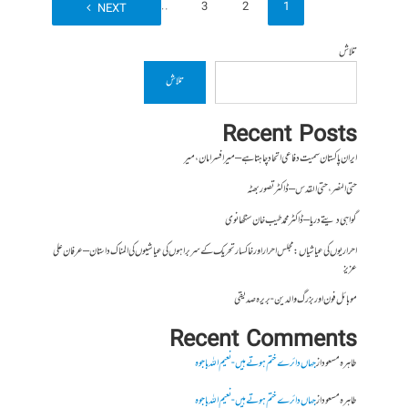
89
…
3
2
1
NEXT
تلاش
تلاش
Recent Posts
ایران پاکستان سمیت دفاعی اتحاد چاہتا ہے – میر افسر امان،میر
حتی النصر ، حتی القدس – ڈاکٹر تصور بھٹہ
گواہی دیتے دریا – ڈاکٹر محمد طیب خان سنگھانوی
احراریوں کی عیاشیاں : مجلس احرار اور خاکسار تحریک کے سربراہوں کی عیاشیوں کی المناک داستان – عرفان علی
عزیز
موبائل فون اور بزرگ والدین- بریرہ صدیقی
Recent Comments
طاہرہ مسعود
از
جہاں دائرے ختم ہوتے ہیں- نعیم اللہ باجوہ
طاہرہ مسعود
از
جہاں دائرے ختم ہوتے ہیں- نعیم اللہ باجوہ