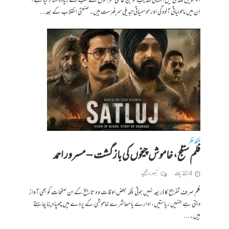
اکیسویں صدی میں انسانی تہذیب کو جن عالمی بحرانوں نے سب سے زیادہ متاثر کیا ہے،
ان میں ماحولیاتی آلودگی اور موسمیاتی تبدیلی سرِفہرست ہیں۔ صنعتی انقلاب کے بعد...
نقطہ نظر
فلم ستلج، خاموش چیخوں کی بازگشت – مسرور احمد
4 ہفتے پہلے
تبصرہ لکھیے
فلم صرف تفریح کا ذریعہ نہیں ہوتی بلکہ بعض اوقات وہ تاریخ کے ان صفحات کو بھی آواز
دیتی ہے جنہیں ریاستیں، ادارے یا معاشرے خاموشی کے پردے میں چھپا دینا چاہتے
ہیں۔...