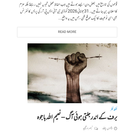
قوموں کی تاریخ میں بعض دن ایسے ہوتے ہیں جب الفاظ محض تجزیہ نہیں رہتے بلکہ عزم
کا اعلان بن جاتے ہیں۔ 31 جولائی 2026 کو ڈی جی آئی ایس پی آر کی پریس کانفرنس
بھی اسی نوعیت کا ایک موقع تھی، جس میں یہ واضح...
READ MORE
نقطہ نظر
برف کے اندر جلتی ہوئی آگ – نعیم اللہ باجوہ
6 دن پہلے
تبصرہ لکھیے