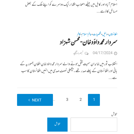
اسلام آباد اور کابل میں بیٹھے اصحابِ اقتدار ایک دوسرے کو اپنے ملک کے بعض
مسائل کا ذمے...
افغانستان
دلیل
شخصیات
عالم اسلام
کالم
•
•
•
•
سردار محمد داؤد خان-محسن شہزاد
04/17/2024
تبصرہ لکھیے
انقلاب ثور میں خاندان سمیت قتل ہونے والے سردار محمد داؤد خان افغان جمہوریہ کے
بانی اور افغانستان کے پہلے صدر تھے۔ پچھلی نصف صدی میں انہیں افغانستان کا سب
سے...
7
…
3
2
1
NEXT
تلاش
تلاش