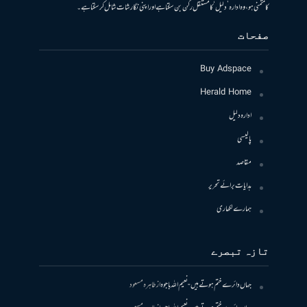
کا متمنی ہو، وہ ادارہ ’دلیل‘ کا مستقل رکن بن سکتا ہے اور اپنی نگارشات شامل کرسکتا ہے۔
صفحات
Buy Adspace
Herald Home
ادارہ دلیل
پالیسی
مقاصد
ہدایات برائے تحریر
ہمارے لکھاری
تازہ تبصرے
جہاں دائرے ختم ہوتے ہیں- نعیم اللہ باجوہ
از
طاہرہ مسعود