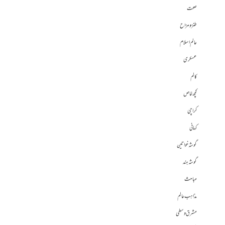
صحت
طنز و مزاح
عالم اسلام
عسکری
کالم
کچھ خاص
کراچی
کہانی
گوشہ خواتین
گوشہ ہند
مباحث
مذاہب عالم
مشرق وسطی