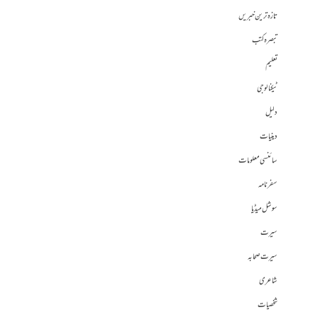
تازہ ترین خبریں
تبصرہ کتب
تعلیم
ٹیکنالوجی
دلیل
دینیات
سائنسی معلومات
سفرنامہ
سوشل میڈیا
سیرت
سیرت صحابہ
شاعری
شخصیات