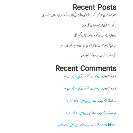
Recent Posts
عصرِ نو کا فکری تلاطم: ایک سقراطی و افلاطونی محاکمہ – ڈاکٹر محمد طیب خان سنگھانوی
رنجیت سنگھ کی فوج – عرفان علی عزیز
وجودِ خدا، مذہب اور موجودہ صورتحال- کبیر علی
ایران پاکستان سمیت دفاعی اتحاد چاہتا ہے – میر افسر امان،میر
حتی النصر ، حتی القدس – ڈاکٹر تصور بھٹہ
Recent Comments
طاہرہ مسعود
از
جہاں دائرے ختم ہوتے ہیں- نعیم اللہ باجوہ
طاہرہ مسعود
از
جہاں دائرے ختم ہوتے ہیں- نعیم اللہ باجوہ
Saba
از
جب جذبات خبر بن جائیں – فاطمۃالزہرہ
نایاب زہرہ
از
جب جذبات خبر بن جائیں – فاطمۃالزہرہ
Zahra khan
از
جب جذبات خبر بن جائیں – فاطمۃالزہرہ