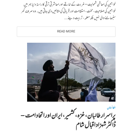
خواتین کی معاشی شمولیت – غربت کے خاتمے اور معاشرتی ترقی کا راستہ دنیا بھر میں
خواتین کی صلاحیت، محنت، استقامت اور قربانی کی مثالیں دی جاتی ہیں۔ وہ صرف گھر
سنبھالنے والی نہیں بلکہ معلمہ، تربیت دینے...
READ MORE
افغانستان
پراسرار طالبان، غزہ، کشمیر، ایران اور اتحاد امت –
ڈاکٹر شہزاد اقبال شام