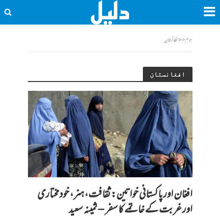
ہوم
<<
افغانستان
افغانستان
افغان اور پاکستانی خواتین: ثقافت، ہنر، خودمختاری
اور غربت کے خاتمے کا سفر – ثمینہ سعید