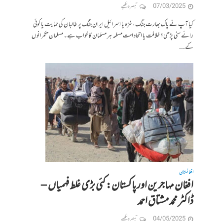
07/03/2025
تبصرہ لکھیے
کیا آپ نے پاک بھارت جنگ، غزہ یا اسرائیل ایران جنگ پر طالبان کی حمایت یا کوئی
رائے سنی پڑھی؟ خلافت یا اتحاد امت مسلمہ ہر مسلمان کا خواب ہے۔ مسلمان حکمرانوں
کے...
افغانستان
افغان مہاجرین اور پاکستان: کئی بڑی غلط فہمیاں –
ڈاکٹر محمد مشتاق احمد
04/05/2025
تبصرہ لکھیے