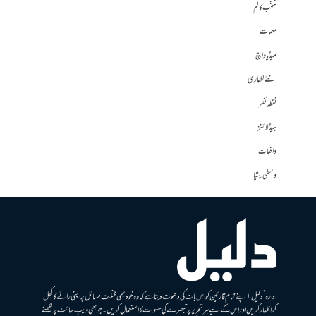
منتخب کالم
مہمات
میڈیا واچ
نئے لکھاری
نقطہ نظر
ہیڈلائنز
واقعات
وسطی ایشیا
ادارہ ’دلیل‘ اپنے تمام قارئین کو اس بات کی دعوت دیتا ہے کہ وہ خود بھی مختلف مسائل پر اپنی رائے کا کھل
کر اظہار کریں اور اس کے لیے ہر تحریر پر تبصرے کی سہولت کا استعمال کریں۔ جو بھی ویب سائٹ پر لکھنے