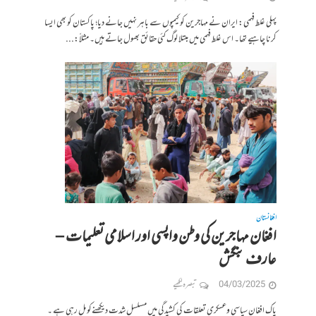
پہلی غلط فہمی: ایران نے مہاجرین کو کیمپوں سے باہر نہیں جانے دیا؛ پاکستان کو بھی ایسا
کرنا چاہیے تھا۔ اس غلط فہمی میں مبتلا لوگ کئی حقائق بھول جاتے ہیں۔ مثلاً:...
افغانستان
افغان مہاجرین کی وطن واپسی اور اسلامی تعلیمات –
عارف بنگش
04/03/2025
تبصرہ لکھیے
پاک افغان سیاسی وعسکری تعلقات کی کشیدگی میں مسلسل شدت دیکھنےکو مل رہی ہے ۔